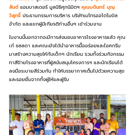
สันต์
แอมบาสเดอร์ มูลนิธิศุภนิมิตฯ
คุณบดินทร์ บุญ
วิสุทธิ์
ประธานกรรมการบริหาร บริษัทเมโทรออโตโมบิล
จำกัด และแขกผู้มีเกียรติท่านอื่นๆ เข้าร่วมงาน
ในงานนี้นอกจากจะมีการส่งมอบอาคารโรงอาหารแล้ว คุณ
เก๋ ชลลดา และคณะยังได้นำอาหารมื้ออร่อยและไอศกรีม
มาสร้างความสุขให้กับเด็กๆ นักเรียน รวมทั้งร่วมกิจกรรม
ทาสีป้ายโรงอาหารที่ผู้สนับสนุนโครงการฯ และนักเรียนได้
ลงมือระบายสีร่วมกัน ทำให้บรรยากาศเต็มไปด้วยความสุข
และรอยยิ้มจากทั้งผู้ให้และผู้รับ