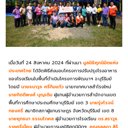
เมื่อวันที่ 24 สิงหาคม 2024 ที่ผ่านมา
มูลนิธิศุภนิมิตแห่ง
ประเทศไทย
ได้จัดพิธีส่งมอบโครงการปรับปรุงโรงอาหาร
ของโรงเรียนในพื้นที่ดำเนินโครงการพัฒนาฯ จ.บุรีรัมย์
โดยมี
นายธนาวุธ ศรีกิมแก้ว
นายกเทศบาลสำโรงใหม่
นายกิตติพงศ์ บุญเติม
ผู้แทนผู้อำนวยการสำนักงานเขต
พื้นที่การศึกษาประถมศึกษาบุรีรัมย์ เขต
3
นายรุ่งโรจน์
ทองศรี
สมาชิกสภาผู้แทนราษฎร จังหวัดบุรีรัมย์ เขต 8
นายยุทธนา ธรรมโกศล
ผู้อำนวยการโรงเรียน
ดร.สราวุธ
ราชศรีเมือง
ผู้อำนวยการมูลนิธิศุภนิมิตฯ
,
คุณชลลดา สิริ