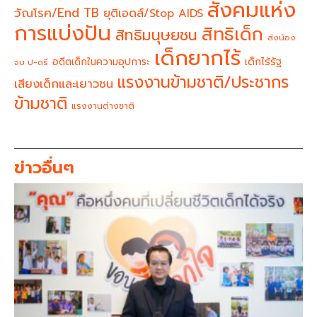
สังคมแห่ง
วัณโรค/End TB
ยุติเอดส์/Stop AIDS
การแบ่งปัน
สิทธิเด็ก
สิทธิมนุษยชน
ส่งน้อง
เด็กยากไร้
อดีตเด็กในความอุปการะ
เด็กไร้รัฐ
จบ ป-ตรี
แรงงานข้ามชาติ/ประชากร
เสียงเด็กและเยาวชน
ข้ามชาติ
แรงงานต่างชาติ
ข่าวอื่นๆ