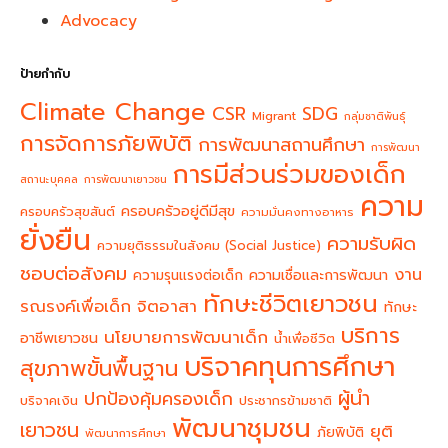
Advocacy
ป้ายกำกับ
Climate Change
CSR
SDG
Migrant
กลุ่มชาติพันธุ์
การจัดการภัยพิบัติ
การพัฒนาสถานศึกษา
การพัฒนา
การมีส่วนร่วมของเด็ก
สถานะบุคคล
การพัฒนาเยาวชน
ความ
ครอบครัวอยู่ดีมีสุข
ครอบครัวสุขสันต์
ความมั่นคงทางอาหาร
ยั่งยืน
ความรับผิด
ความยุติธรรมในสังคม (Social Justice)
ชอบต่อสังคม
งาน
ความรุนแรงต่อเด็ก
ความเชื่อและการพัฒนา
ทักษะชีวิตเยาวชน
จิตอาสา
รณรงค์เพื่อเด็ก
ทักษะ
บริการ
นโยบายการพัฒนาเด็ก
อาชีพเยาวชน
น้ำเพื่อชีวิต
บริจาคทุนการศึกษา
สุขภาพขั้นพื้นฐาน
ผู้นำ
ปกป้องคุ้มครองเด็ก
บริจาคเงิน
ประชากรข้ามชาติ
พัฒนาชุมชน
เยาวชน
ยุติ
ภัยพิบัติ
พัฒนาการศึกษา