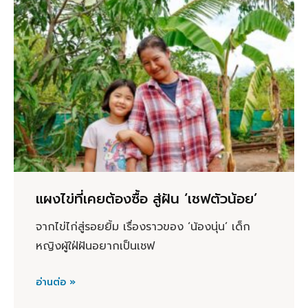
แผงไข่ที่เคยต้องซื้อ สู่ฝัน ‘เชฟตัวน้อย’
จากไข่ไก่สู่รอยยิ้ม เรื่องราวของ ‘น้องนุ่น’ เด็ก
หญิงผู้ใฝ่ฝันอยากเป็นเชฟ
อ่านต่อ »