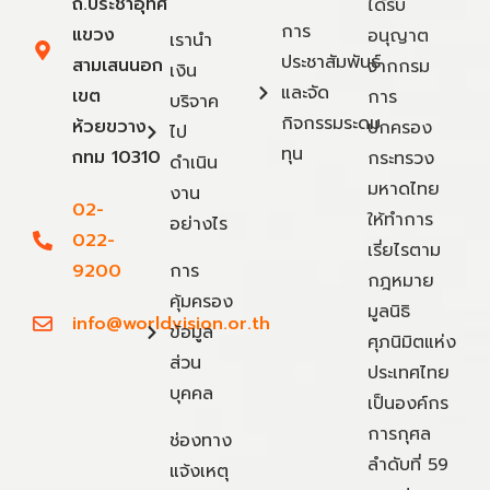
ถ.ประชาอุทิศ
ได้รับ
การ
แขวง
อนุญาต
เรานำ
ประชาสัมพันธ์
สามเสนนอก
จากกรม
เงิน
และจัด
เขต
การ
บริจาค
กิจกรรมระดม
ห้วยขวาง
ปกครอง
ไป
ทุน
กทม 10310
กระทรวง
ดำเนิน
มหาดไทย
งาน
02-
ให้ทำการ
อย่างไร
022-
เรี่ยไรตาม
9200
การ
กฎหมาย
คุ้มครอง
มูลนิธิ
info@worldvision.or.th
ข้อมูล
ศุภนิมิตแห่ง
ส่วน
ประเทศไทย
บุคคล
เป็นองค์กร
การกุศล
ช่องทาง
ลำดับที่ 59
แจ้งเหตุ