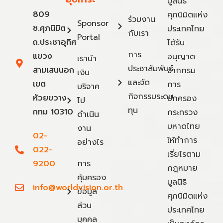
มูลนิธิ
809
ศุภนิมิตแห่ง
ร่วมงาน
Sponsor
ซ.ศุภนิมิต
ประเทศไทย
กับเรา
Portal
ถ.ประชาอุทิศ
ได้รับ
การ
แขวง
อนุญาต
เรานำ
ประชาสัมพันธ์
สามเสนนอก
จากกรม
เงิน
และจัด
เขต
การ
บริจาค
กิจกรรมระดม
ห้วยขวาง
ปกครอง
ไป
ทุน
กทม 10310
กระทรวง
ดำเนิน
มหาดไทย
งาน
02-
ให้ทำการ
อย่างไร
022-
เรี่ยไรตาม
9200
การ
กฎหมาย
คุ้มครอง
มูลนิธิ
info@worldvision.or.th
ข้อมูล
ศุภนิมิตแห่ง
ส่วน
ประเทศไทย
บุคคล