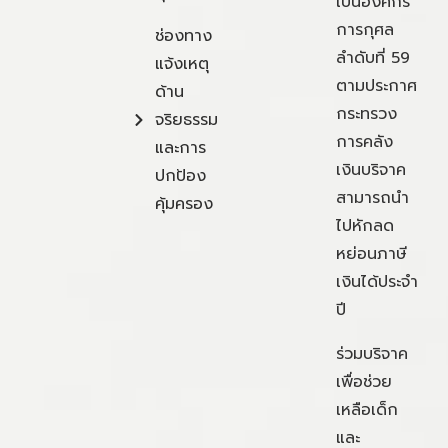
เป็นองค์กร
การกุศล
ช่องทาง
ลำดับที่ 59
แจ้งเหตุ
ตามประกาศ
ด้าน
กระทรวง
จริยธรรม
การคลัง
และการ
เงินบริจาค
ปกป้อง
สามารถนำ
คุ้มครอง
ไปหักลด
หย่อนภาษี
เงินได้ประจำ
ปี
ร่วมบริจาค
เพื่อช่วย
เหลือเด็ก
และ