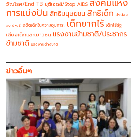
สังคมแห่ง
วัณโรค/End TB
ยุติเอดส์/Stop AIDS
การแบ่งปัน
สิทธิเด็ก
สิทธิมนุษยชน
ส่งน้อง
เด็กยากไร้
อดีตเด็กในความอุปการะ
เด็กไร้รัฐ
จบ ป-ตรี
แรงงานข้ามชาติ/ประชากร
เสียงเด็กและเยาวชน
ข้ามชาติ
แรงงานต่างชาติ
ข่าวอื่นๆ