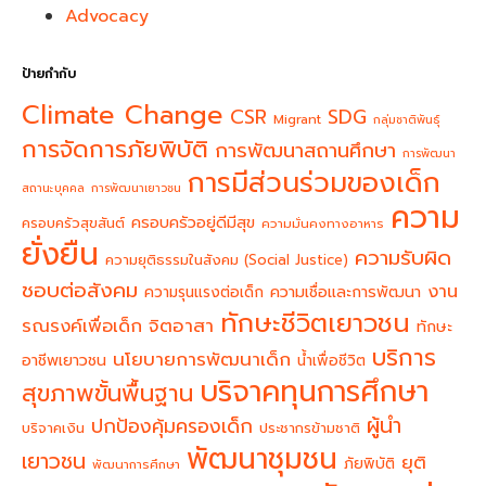
Advocacy
ป้ายกำกับ
Climate Change
CSR
SDG
Migrant
กลุ่มชาติพันธุ์
การจัดการภัยพิบัติ
การพัฒนาสถานศึกษา
การพัฒนา
การมีส่วนร่วมของเด็ก
สถานะบุคคล
การพัฒนาเยาวชน
ความ
ครอบครัวอยู่ดีมีสุข
ครอบครัวสุขสันต์
ความมั่นคงทางอาหาร
ยั่งยืน
ความรับผิด
ความยุติธรรมในสังคม (Social Justice)
ชอบต่อสังคม
งาน
ความรุนแรงต่อเด็ก
ความเชื่อและการพัฒนา
ทักษะชีวิตเยาวชน
จิตอาสา
รณรงค์เพื่อเด็ก
ทักษะ
บริการ
นโยบายการพัฒนาเด็ก
อาชีพเยาวชน
น้ำเพื่อชีวิต
บริจาคทุนการศึกษา
สุขภาพขั้นพื้นฐาน
ผู้นำ
ปกป้องคุ้มครองเด็ก
บริจาคเงิน
ประชากรข้ามชาติ
พัฒนาชุมชน
เยาวชน
ยุติ
ภัยพิบัติ
พัฒนาการศึกษา