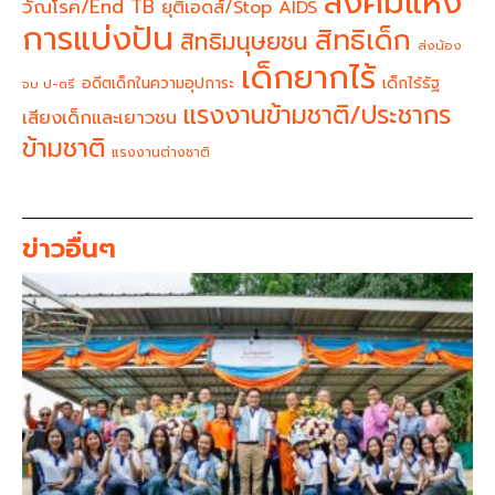
สังคมแห่ง
วัณโรค/End TB
ยุติเอดส์/Stop AIDS
การแบ่งปัน
สิทธิเด็ก
สิทธิมนุษยชน
ส่งน้อง
เด็กยากไร้
อดีตเด็กในความอุปการะ
เด็กไร้รัฐ
จบ ป-ตรี
แรงงานข้ามชาติ/ประชากร
เสียงเด็กและเยาวชน
ข้ามชาติ
แรงงานต่างชาติ
ข่าวอื่นๆ