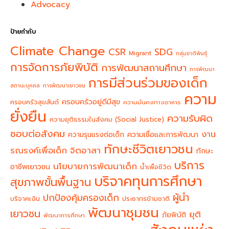
Advocacy
ป้ายกำกับ
Climate Change
CSR
SDG
Migrant
กลุ่มชาติพันธุ์
การจัดการภัยพิบัติ
การพัฒนาสถานศึกษา
การพัฒนา
การมีส่วนร่วมของเด็ก
สถานะบุคคล
การพัฒนาเยาวชน
ความ
ครอบครัวอยู่ดีมีสุข
ครอบครัวสุขสันต์
ความมั่นคงทางอาหาร
ยั่งยืน
ความรับผิด
ความยุติธรรมในสังคม (Social Justice)
ชอบต่อสังคม
งาน
ความรุนแรงต่อเด็ก
ความเชื่อและการพัฒนา
ทักษะชีวิตเยาวชน
จิตอาสา
รณรงค์เพื่อเด็ก
ทักษะ
บริการ
นโยบายการพัฒนาเด็ก
อาชีพเยาวชน
น้ำเพื่อชีวิต
บริจาคทุนการศึกษา
สุขภาพขั้นพื้นฐาน
ผู้นำ
ปกป้องคุ้มครองเด็ก
บริจาคเงิน
ประชากรข้ามชาติ
พัฒนาชุมชน
เยาวชน
ยุติ
ภัยพิบัติ
พัฒนาการศึกษา