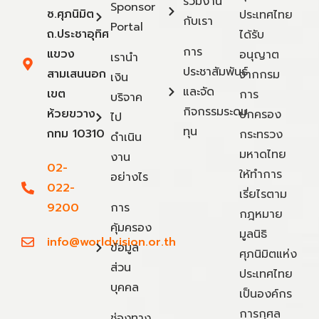
ร่วมงาน
Sponsor
ซ.ศุภนิมิต
ประเทศไทย
กับเรา
Portal
ถ.ประชาอุทิศ
ได้รับ
การ
แขวง
อนุญาต
เรานำ
ประชาสัมพันธ์
สามเสนนอก
จากกรม
เงิน
และจัด
เขต
การ
บริจาค
กิจกรรมระดม
ห้วยขวาง
ปกครอง
ไป
ทุน
กทม 10310
กระทรวง
ดำเนิน
มหาดไทย
งาน
02-
ให้ทำการ
อย่างไร
022-
เรี่ยไรตาม
9200
การ
กฎหมาย
คุ้มครอง
มูลนิธิ
info@worldvision.or.th
ข้อมูล
ศุภนิมิตแห่ง
ส่วน
ประเทศไทย
บุคคล
เป็นองค์กร
การกุศล
ช่องทาง