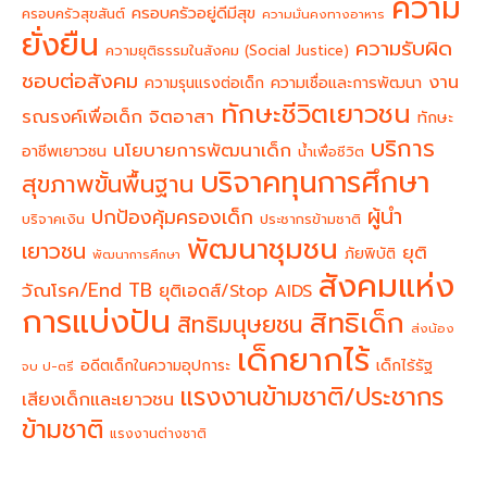
ความ
ครอบครัวอยู่ดีมีสุข
ครอบครัวสุขสันต์
ความมั่นคงทางอาหาร
ยั่งยืน
ความรับผิด
ความยุติธรรมในสังคม (Social Justice)
ชอบต่อสังคม
งาน
ความรุนแรงต่อเด็ก
ความเชื่อและการพัฒนา
ทักษะชีวิตเยาวชน
จิตอาสา
รณรงค์เพื่อเด็ก
ทักษะ
บริการ
นโยบายการพัฒนาเด็ก
อาชีพเยาวชน
น้ำเพื่อชีวิต
บริจาคทุนการศึกษา
สุขภาพขั้นพื้นฐาน
ผู้นำ
ปกป้องคุ้มครองเด็ก
บริจาคเงิน
ประชากรข้ามชาติ
พัฒนาชุมชน
เยาวชน
ยุติ
ภัยพิบัติ
พัฒนาการศึกษา
สังคมแห่ง
วัณโรค/End TB
ยุติเอดส์/Stop AIDS
การแบ่งปัน
สิทธิเด็ก
สิทธิมนุษยชน
ส่งน้อง
เด็กยากไร้
อดีตเด็กในความอุปการะ
เด็กไร้รัฐ
จบ ป-ตรี
แรงงานข้ามชาติ/ประชากร
เสียงเด็กและเยาวชน
ข้ามชาติ
แรงงานต่างชาติ