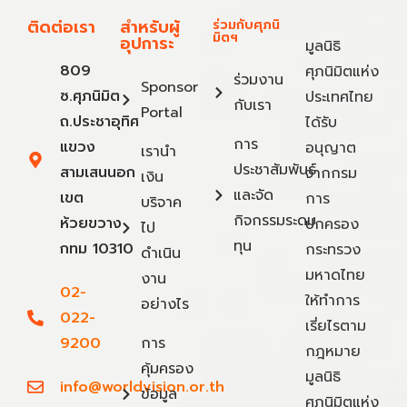
ติดต่อเรา
สำหรับผู้
ร่วมกับศุภนิ
มิตฯ
อุปการะ
มูลนิธิ
809
ศุภนิมิตแห่ง
ร่วมงาน
Sponsor
ซ.ศุภนิมิต
ประเทศไทย
กับเรา
Portal
ถ.ประชาอุทิศ
ได้รับ
การ
แขวง
อนุญาต
เรานำ
ประชาสัมพันธ์
สามเสนนอก
จากกรม
เงิน
และจัด
เขต
การ
บริจาค
กิจกรรมระดม
ห้วยขวาง
ปกครอง
ไป
ทุน
กทม 10310
กระทรวง
ดำเนิน
มหาดไทย
งาน
02-
ให้ทำการ
อย่างไร
022-
เรี่ยไรตาม
9200
การ
กฎหมาย
คุ้มครอง
มูลนิธิ
info@worldvision.or.th
ข้อมูล
ศุภนิมิตแห่ง