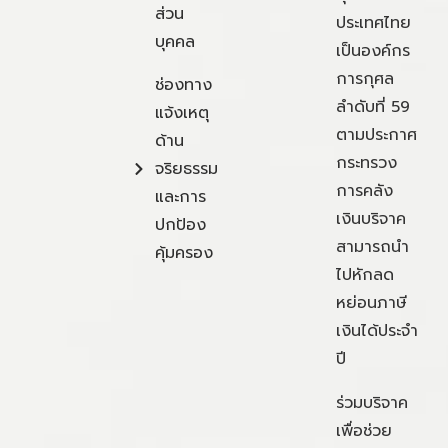
ส่วน
ประเทศไทย
บุคคล
เป็นองค์กร
การกุศล
ช่องทาง
ลำดับที่ 59
แจ้งเหตุ
ตามประกาศ
ด้าน
กระทรวง
จริยธรรม
การคลัง
และการ
เงินบริจาค
ปกป้อง
สามารถนำ
คุ้มครอง
ไปหักลด
หย่อนภาษี
เงินได้ประจำ
ปี
ร่วมบริจาค
เพื่อช่วย