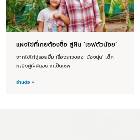
แผงไข่ที่เคยต้องซื้อ สู่ฝัน ‘เชฟตัวน้อย’
จากไข่ไก่สู่รอยยิ้ม เรื่องราวของ ‘น้องนุ่น’ เด็ก
หญิงผู้ใฝ่ฝันอยากเป็นเชฟ
อ่านต่อ »