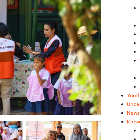
Yout
Unca
News 
Know