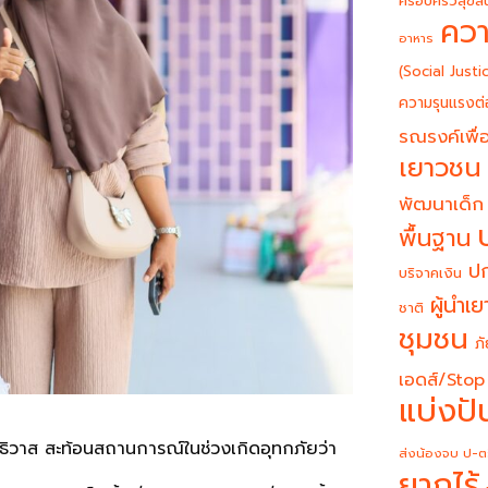
ครอบครัวสุขสั
ควา
อาหาร
(Social Justi
ความรุนแรงต่
รณรงค์เพื่อ
เยาวชน
พัฒนาเด็ก
พื้นฐาน
ปก
บริจาคเงิน
ผู้นำเ
ชาติ
ชุมชน
ภั
เอดส์/Stop
แบ่งปั
ราธิวาส สะท้อนสถานการณ์ในช่วงเกิดอุทกภัยว่า
ส่งน้องจบ ป-ต
ยากไร้