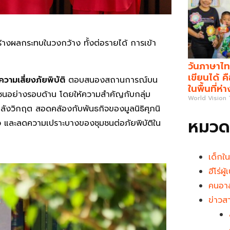
ร้างผลกระทบในวงกว้าง ทั้งต่อรายได้ การเข้า
วันภาษาไท
เขียนได้ 
วามเสี่ยงภัยพิบัติ
ตอบสนองสถานการณ์บน
ในพื้นที่ห่
นอย่างรอบด้าน โดยให้ความสำคัญกับกลุ่ม
World Vision
หลังวิกฤต สอดคล้องกับพันธกิจของมูลนิธิศุภนิ
หมวดห
ว และลดความเปราะบางของชุมชนต่อภัยพิบัติใน
เด็กใ
ฮีโร่ผ
คนอาส
ข่าวส