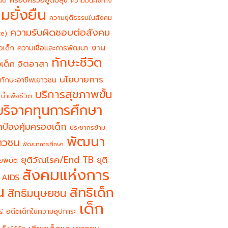
ครอบครัวอยู่ดีมีสุข
นต์
ความมั่นคงทาง
มยั่งยืน
ความยุติธรรมในสังคม
ความรับผิดชอบต่อสังคม
ce)
งาน
อเด็ก
ความเชื่อและการพัฒนา
ทักษะชีวิต
จิตอาสา
เด็ก
นโยบายการ
ทักษะอาชีพเยาวชน
บริการสุขภาพขั้น
น้ำเพื่อชีวิต
บริจาคทุนการศึกษา
ป้องคุ้มครองเด็ก
ประชากรข้าม
พัฒนา
ยาวชน
พัฒนาการศึกษา
ยุติวัณโรค/End TB
ยุติ
ยพิบัติ
สังคมแห่งการ
 AIDS
น
สิทธิเด็ก
สิทธิมนุษยชน
เด็ก
อดีตเด็กในความอุปการะ
รี