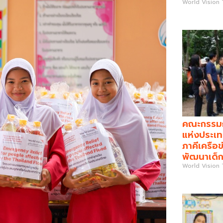
World Vision
คณะกรรมกา
แห่งประเท
ภาคีเครือข
พัฒนาเด็ก
World Vision