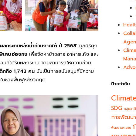
Healt
Colla
Agen
รับผลกระทบหลังน้ำท่วมภาคใต้ ปี 2568’
มูลนิธิศุภ
Clim
พิเศษฮ่องกง
เพื่อจัดหาข้าวสาร อาหารแห้ง และ
Mana
ือนที่ได้รับผลกระทบ โดยสามารถให้ความช่วย
Advo
เด็กถึง 1,742 คน
นับเป็นการสนับสนุนที่มีความ
นช่วงฟื้นฟูหลังวิกฤต
ป้ายกำกับ
Climat
SDG
กลุ่มชาติ
การพัฒนา
พัฒนาเยาวชน