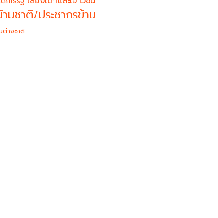
เสียงเด็กและเยาวชน
เด็กไร้รัฐ
้ามชาติ/ประชากรข้าม
นต่างชาติ