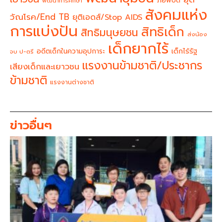
ภัยพิบัติ
พัฒนาการศึกษา
สังคมแห่ง
วัณโรค/End TB
ยุติเอดส์/Stop AIDS
การแบ่งปัน
สิทธิเด็ก
สิทธิมนุษยชน
ส่งน้อง
เด็กยากไร้
อดีตเด็กในความอุปการะ
เด็กไร้รัฐ
จบ ป-ตรี
แรงงานข้ามชาติ/ประชากร
เสียงเด็กและเยาวชน
ข้ามชาติ
แรงงานต่างชาติ
ข่าวอื่นๆ