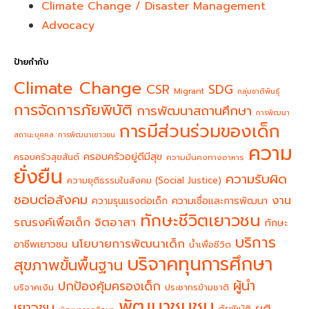
Climate Change / Disaster Management
Advocacy
ป้ายกำกับ
Climate Change
CSR
SDG
Migrant
กลุ่มชาติพันธุ์
การจัดการภัยพิบัติ
การพัฒนาสถานศึกษา
การพัฒนา
การมีส่วนร่วมของเด็ก
สถานะบุคคล
การพัฒนาเยาวชน
ความ
ครอบครัวอยู่ดีมีสุข
ครอบครัวสุขสันต์
ความมั่นคงทางอาหาร
ยั่งยืน
ความรับผิด
ความยุติธรรมในสังคม (Social Justice)
ชอบต่อสังคม
งาน
ความรุนแรงต่อเด็ก
ความเชื่อและการพัฒนา
ทักษะชีวิตเยาวชน
จิตอาสา
รณรงค์เพื่อเด็ก
ทักษะ
บริการ
นโยบายการพัฒนาเด็ก
อาชีพเยาวชน
น้ำเพื่อชีวิต
บริจาคทุนการศึกษา
สุขภาพขั้นพื้นฐาน
ผู้นำ
ปกป้องคุ้มครองเด็ก
บริจาคเงิน
ประชากรข้ามชาติ
พัฒนาชุมชน
เยาวชน
ยุติ