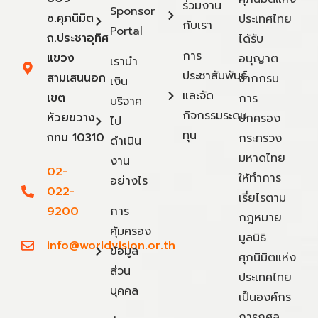
ร่วมงาน
Sponsor
ซ.ศุภนิมิต
ประเทศไทย
กับเรา
Portal
ถ.ประชาอุทิศ
ได้รับ
การ
แขวง
อนุญาต
เรานำ
ประชาสัมพันธ์
สามเสนนอก
จากกรม
เงิน
และจัด
เขต
การ
บริจาค
กิจกรรมระดม
ห้วยขวาง
ปกครอง
ไป
ทุน
กทม 10310
กระทรวง
ดำเนิน
มหาดไทย
งาน
02-
ให้ทำการ
อย่างไร
022-
เรี่ยไรตาม
9200
การ
กฎหมาย
คุ้มครอง
มูลนิธิ
info@worldvision.or.th
ข้อมูล
ศุภนิมิตแห่ง
ส่วน
ประเทศไทย
บุคคล
เป็นองค์กร
การกุศล