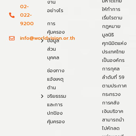
มหาดไทย
งาน
02-
ให้ทำการ
อย่างไร
022-
เรี่ยไรตาม
9200
การ
กฎหมาย
คุ้มครอง
มูลนิธิ
info@worldvision.or.th
ข้อมูล
ศุภนิมิตแห่ง
ส่วน
ประเทศไทย
บุคคล
เป็นองค์กร
การกุศล
ช่องทาง
ลำดับที่ 59
แจ้งเหตุ
ตามประกาศ
ด้าน
กระทรวง
จริยธรรม
การคลัง
และการ
เงินบริจาค
ปกป้อง
สามารถนำ
คุ้มครอง
ไปหักลด