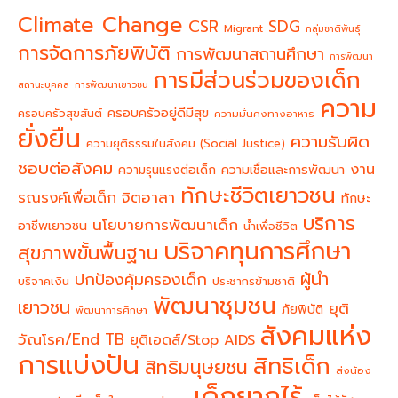
Climate Change
CSR
SDG
Migrant
กลุ่มชาติพันธุ์
การจัดการภัยพิบัติ
การพัฒนาสถานศึกษา
การพัฒนา
การมีส่วนร่วมของเด็ก
สถานะบุคคล
การพัฒนาเยาวชน
ความ
ครอบครัวอยู่ดีมีสุข
ครอบครัวสุขสันต์
ความมั่นคงทางอาหาร
ยั่งยืน
ความรับผิด
ความยุติธรรมในสังคม (Social Justice)
ชอบต่อสังคม
งาน
ความรุนแรงต่อเด็ก
ความเชื่อและการพัฒนา
ทักษะชีวิตเยาวชน
จิตอาสา
รณรงค์เพื่อเด็ก
ทักษะ
บริการ
นโยบายการพัฒนาเด็ก
อาชีพเยาวชน
น้ำเพื่อชีวิต
บริจาคทุนการศึกษา
สุขภาพขั้นพื้นฐาน
ผู้นำ
ปกป้องคุ้มครองเด็ก
บริจาคเงิน
ประชากรข้ามชาติ
พัฒนาชุมชน
เยาวชน
ยุติ
ภัยพิบัติ
พัฒนาการศึกษา
สังคมแห่ง
วัณโรค/End TB
ยุติเอดส์/Stop AIDS
การแบ่งปัน
สิทธิเด็ก
สิทธิมนุษยชน
ส่งน้อง
เด็กยากไร้