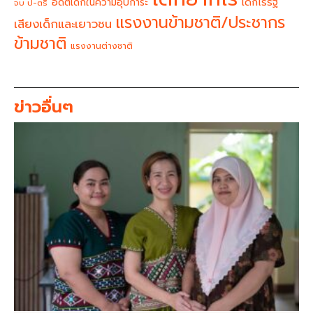
อดีตเด็กในความอุปการะ
เด็กไร้รัฐ
จบ ป-ตรี
แรงงานข้ามชาติ/ประชากร
เสียงเด็กและเยาวชน
ข้ามชาติ
แรงงานต่างชาติ
ข่าวอื่นๆ