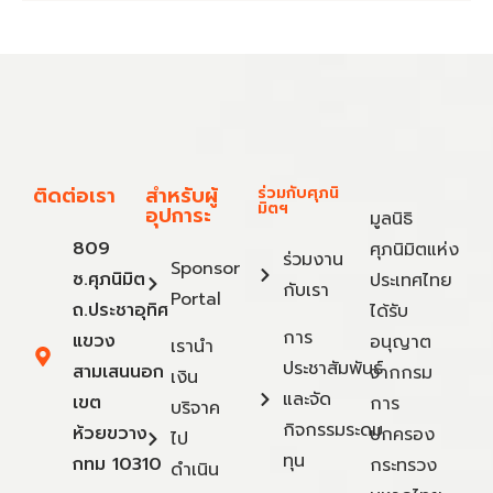
ติดต่อเรา
สำหรับผู้
ร่วมกับศุภนิ
มิตฯ
อุปการะ
มูลนิธิ
809
ศุภนิมิตแห่ง
ร่วมงาน
Sponsor
ซ.ศุภนิมิต
ประเทศไทย
กับเรา
Portal
ถ.ประชาอุทิศ
ได้รับ
การ
แขวง
อนุญาต
เรานำ
ประชาสัมพันธ์
สามเสนนอก
จากกรม
เงิน
และจัด
เขต
การ
บริจาค
กิจกรรมระดม
ห้วยขวาง
ปกครอง
ไป
ทุน
กทม 10310
กระทรวง
ดำเนิน