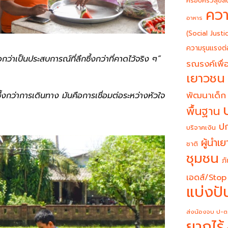
ครอบครัวสุขสั
ควา
อาหาร
(Social Justi
ความรุนแรงต่
ว่าเป็นประสบการณ์ที่ลึกซึ้งกว่าที่คาดไว้จริง ๆ”
รณรงค์เพื่อ
เยาวชน
พัฒนาเด็ก
ึกซึ้งกว่าการเดินทาง มันคือการเชื่อมต่อระหว่างหัวใจ
พื้นฐาน
ปก
บริจาคเงิน
ผู้นำเ
ชาติ
ชุมชน
ภั
เอดส์/Stop
แบ่งปั
ส่งน้องจบ ป-ต
ยากไร้