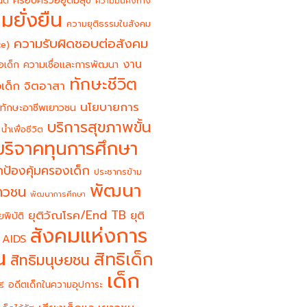
ครอบครัวอยู่ดีมีสุข
นต์
ความมั่นคงทาง
มยั่งยืน
ความยุติธรรมในสังคม
ความรับผิดชอบต่อสังคม
ce)
งาน
อเด็ก
ความเชื่อและการพัฒนา
ทักษะชีวิต
จิตอาสา
เด็ก
นโยบายการ
ทักษะอาชีพเยาวชน
บริการสุขภาพขั้น
น้ำเพื่อชีวิต
บริจาคทุนการศึกษา
ป้องคุ้มครองเด็ก
ประชากรข้าม
พัฒนา
ยาวชน
พัฒนาการศึกษา
ยุติวัณโรค/End TB
ยุติ
ยพิบัติ
สังคมแห่งการ
 AIDS
น
สิทธิเด็ก
สิทธิมนุษยชน
เด็ก
อดีตเด็กในความอุปการะ
รี