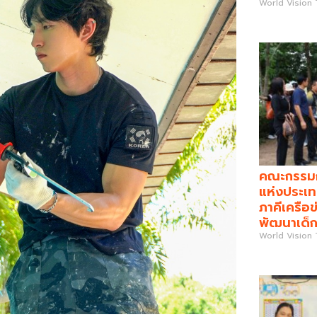
World Vision
คณะกรรมกา
แห่งประเท
ภาคีเครือข
พัฒนาเด็ก
World Vision