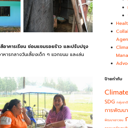
Healt
Colla
Agen
สีอาคารเรียน ซ่อมแซมรอยร้าว และปรับปรุง
Clim
ำอาหารกลางวันเลี้ยงเด็ก ๆ แจกขนม และเล่น
Mana
Advo
ป้ายกำกับ
Climat
SDG
กลุ่มชาติ
การพัฒนา
พัฒนาเยาวชน