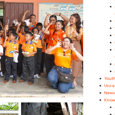
Yout
Unca
News 
Know