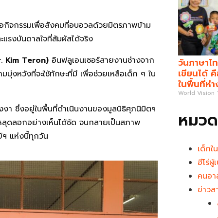
เมื่อกิจกรรมเพื่อสังคมที่อบอวลด้วยมิตรภาพข้าม
ละแรงบันดาลใจที่สัมผัสได้จริง
. Kim Teron)
อินฟลูเอนเซอร์สายงานช่างจาก
วันภาษาไท
เขียนได้ 
่งหวังที่จะใช้ทักษะที่มี เพื่อช่วยเหลือเด็ก ๆ ใน
ในพื้นที่ห่
World Vision
งา ซึ่งอยู่ในพื้นที่ดำเนินงานของมูลนิธิศุภนิมิตฯ
หมวดห
ีหลุดลอกอย่างเห็นได้ชัด จนกลายเป็นสภาพ
ฯ แห่งนี้ทุกวัน
เด็กใ
ฮีโร่ผ
คนอาส
ข่าวส