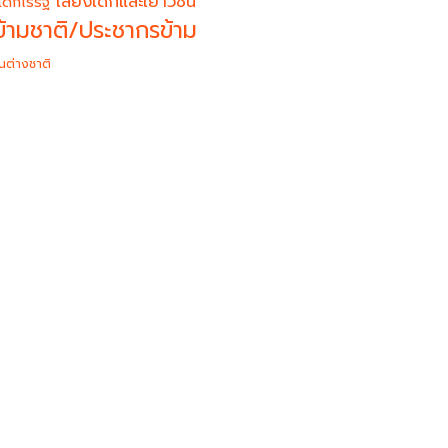
เสียงเด็กและเยาวชน
เด็กไร้รัฐ
้ามชาติ/ประชากรข้าม
นต่างชาติ