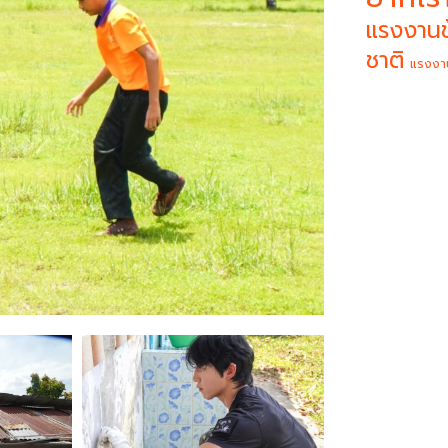
แรงงานข
ชาติ
แรงงา