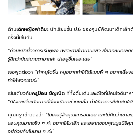
ด้าน
เด็กหญิงฟาติมะ
นักเรียนชั้น ป.6 ของศูนย์พัฒนาเด็กเล็กด
ครั้งนี้เช่นกัน
“ก่อนหน้านี้อาคารเริ่มผุพัง เพราะทาสีมานานแล้ว สีลอกหมดเลยค
รู้สึกว่ามันสบายตามากค่ะ น่าอยู่ขึ้นเยอะเลย”
เธอพูดต่อว่า
“ถ้าหนูโตขึ้น หนูอยากทำให้ได้แบบพี่ ๆ อยากเลี้ยงอ
ทำให้พวกเราค่ะ”
เช่นเดียวกับ
ครูป้อม ชัญณิต
ที่ทั้งตื่นเต้นและดีใจที่มีคนใจดีมา
“ดีใจและตื่นเต้นมากที่มีคนเข้ามาช่วยเหลือ ทำให้อาคารสีสันสดใส
คุณครูกล่าวต่อว่า
“ไม่เคยรู้จักคุณแทรอนเลย และไม่คิดว่าเขาจะมา
ขอบคุณมากจริง ๆ ค่ะ อยากให้มาอีก และอยากขอบคุณมูลนิธิศุภ
อยู่ด้วยกันไปนาน ๆ ค่ะ”