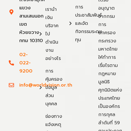
ได้รับ
การ
แขวง
อนุญาต
เรานำ
ประชาสัมพันธ์
สามเสนนอก
จากกรม
เงิน
และจัด
เขต
การ
บริจาค
กิจกรรมระดม
ห้วยขวาง
ปกครอง
ไป
ทุน
กทม 10310
กระทรวง
ดำเนิน
มหาดไทย
งาน
02-
ให้ทำการ
อย่างไร
022-
เรี่ยไรตาม
9200
การ
กฎหมาย
คุ้มครอง
มูลนิธิ
info@worldvision.or.th
ข้อมูล
ศุภนิมิตแห่ง
ส่วน
ประเทศไทย
บุคคล
เป็นองค์กร
การกุศล
ช่องทาง
ลำดับที่ 59
แจ้งเหตุ