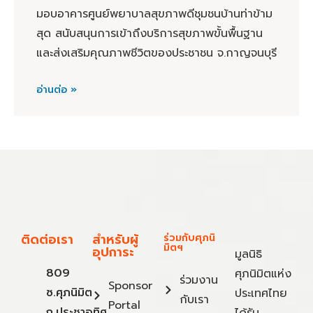
มอบอาคารศูนย์พยาบาลสุขภาพดีชุมชนบ้านท่าข้าม
สุด สนับสนุนการเข้าถึงบริการสุขภาพขั้นพื้นฐาน
และส่งเสริมคุณภาพชีวิตของประชาชน จ.กาญจนบุรี
อ่านต่อ »
ติดต่อเรา
สำหรับผู้
ร่วมกับศุภนิ
มิตฯ
อุปการะ
มูลนิธิ
809
ศุภนิมิตแห่ง
ร่วมงาน
Sponsor
ซ.ศุภนิมิต
ประเทศไทย
กับเรา
Portal
ถ.ประชาอุทิศ