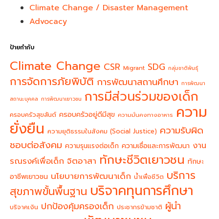
Climate Change / Disaster Management
Advocacy
ป้ายกำกับ
Climate Change
CSR
SDG
Migrant
กลุ่มชาติพันธุ์
การจัดการภัยพิบัติ
การพัฒนาสถานศึกษา
การพัฒนา
การมีส่วนร่วมของเด็ก
สถานะบุคคล
การพัฒนาเยาวชน
ความ
ครอบครัวอยู่ดีมีสุข
ครอบครัวสุขสันต์
ความมั่นคงทางอาหาร
ยั่งยืน
ความรับผิด
ความยุติธรรมในสังคม (Social Justice)
ชอบต่อสังคม
งาน
ความรุนแรงต่อเด็ก
ความเชื่อและการพัฒนา
ทักษะชีวิตเยาวชน
จิตอาสา
รณรงค์เพื่อเด็ก
ทักษะ
บริการ
นโยบายการพัฒนาเด็ก
อาชีพเยาวชน
น้ำเพื่อชีวิต
บริจาคทุนการศึกษา
สุขภาพขั้นพื้นฐาน
ผู้นำ
ปกป้องคุ้มครองเด็ก
บริจาคเงิน
ประชากรข้ามชาติ