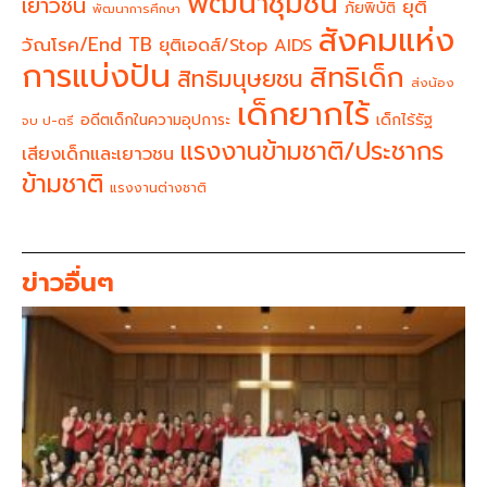
พัฒนาชุมชน
เยาวชน
ยุติ
ภัยพิบัติ
พัฒนาการศึกษา
สังคมแห่ง
วัณโรค/End TB
ยุติเอดส์/Stop AIDS
การแบ่งปัน
สิทธิเด็ก
สิทธิมนุษยชน
ส่งน้อง
เด็กยากไร้
อดีตเด็กในความอุปการะ
เด็กไร้รัฐ
จบ ป-ตรี
แรงงานข้ามชาติ/ประชากร
เสียงเด็กและเยาวชน
ข้ามชาติ
แรงงานต่างชาติ
ข่าวอื่นๆ