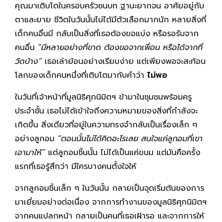
คุณมาเติบโตในครอบครัวชนบท ฐานะยากจน อาศัยอยู่กับ
ตาและยาย ชีวิตในวันนั้นไม่ได้มีตัวเลือกมากนัก หลายสิ่งที่
เด็กคนอื่นมี กลับเป็นสิ่งที่เธอต้องขอแบ่ง หรือรอรับจาก
คนอื่น
“มีหลายอย่างที่ขาด ต้องขอจากเพื่อน หรือได้จากที่
วัดบ้าง”
เธอเล่าย้อนอย่างเรียบง่าย แต่เพียงพอจะสะท้อน
โลกของเด็กคนหนึ่งที่เติบโตมากับคำว่า
ไม่พอ
ในวันที่เจ้าหน้าที่มูลนิธิศุภนิมิตฯ ข้ามาในชุมชนพร้อมครู
ประจำชั้น เธอไม่ได้เข้าใจถึงความหมายของสิ่งที่กำลังจะ
เกิดขึ้น สิ่งเดียวที่อยู่ในความทรงจำกลับเป็นเรื่องเล็ก ๆ
อย่างลูกอม
“ตอนนั้นไม่ได้คิดอะไรเลย สนใจแค่ลูกอมที่เขา
เอามาให้”
แต่ลูกอมชิ้นนั้น ไม่ได้เป็นแค่ขนม แต่มันคือครั้ง
แรกที่เธอรู้สึกว่า มีใครบางคนตั้งใจให้
จากลูกอมชิ้นเล็ก ๆ ในวันนั้น กลายเป็นจุดเริ่มต้นของการ
มาเยี่ยมอย่างต่อเนื่อง จากการทำงานของมูลนิธิศุภนิมิตฯ
จากคนแปลกหน้า กลายเป็นคนที่เธอเฝ้ารอ และจากการให้