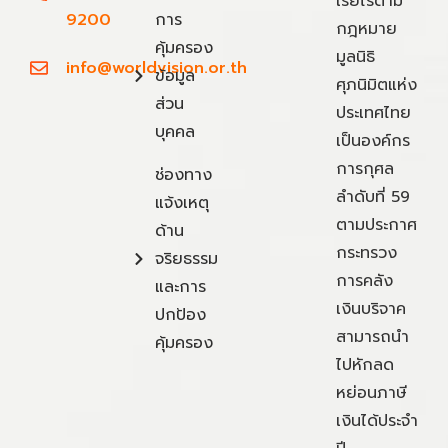
เรี่ยไรตาม
9200
การ
กฎหมาย
คุ้มครอง
มูลนิธิ
info@worldvision.or.th
ข้อมูล
ศุภนิมิตแห่ง
ส่วน
ประเทศไทย
บุคคล
เป็นองค์กร
การกุศล
ช่องทาง
ลำดับที่ 59
แจ้งเหตุ
ตามประกาศ
ด้าน
กระทรวง
จริยธรรม
การคลัง
และการ
เงินบริจาค
ปกป้อง
สามารถนำ
คุ้มครอง
ไปหักลด
หย่อนภาษี
เงินได้ประจำ