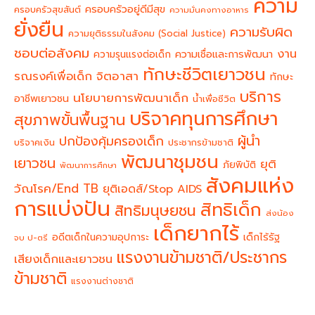
ความ
ครอบครัวอยู่ดีมีสุข
ครอบครัวสุขสันต์
ความมั่นคงทางอาหาร
ยั่งยืน
ความรับผิด
ความยุติธรรมในสังคม (Social Justice)
ชอบต่อสังคม
งาน
ความรุนแรงต่อเด็ก
ความเชื่อและการพัฒนา
ทักษะชีวิตเยาวชน
จิตอาสา
รณรงค์เพื่อเด็ก
ทักษะ
บริการ
นโยบายการพัฒนาเด็ก
อาชีพเยาวชน
น้ำเพื่อชีวิต
บริจาคทุนการศึกษา
สุขภาพขั้นพื้นฐาน
ผู้นำ
ปกป้องคุ้มครองเด็ก
บริจาคเงิน
ประชากรข้ามชาติ
พัฒนาชุมชน
เยาวชน
ยุติ
ภัยพิบัติ
พัฒนาการศึกษา
สังคมแห่ง
วัณโรค/End TB
ยุติเอดส์/Stop AIDS
การแบ่งปัน
สิทธิเด็ก
สิทธิมนุษยชน
ส่งน้อง
เด็กยากไร้
อดีตเด็กในความอุปการะ
เด็กไร้รัฐ
จบ ป-ตรี
แรงงานข้ามชาติ/ประชากร
เสียงเด็กและเยาวชน
ข้ามชาติ
แรงงานต่างชาติ