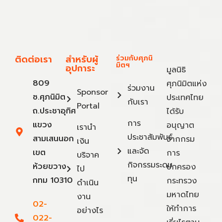
ติดต่อเรา
สำหรับผู้
ร่วมกับศุภนิ
มิตฯ
อุปการะ
มูลนิธิ
809
ศุภนิมิตแห่ง
ร่วมงาน
Sponsor
ซ.ศุภนิมิต
ประเทศไทย
กับเรา
Portal
ถ.ประชาอุทิศ
ได้รับ
การ
แขวง
อนุญาต
เรานำ
ประชาสัมพันธ์
สามเสนนอก
จากกรม
เงิน
และจัด
เขต
การ
บริจาค
กิจกรรมระดม
ห้วยขวาง
ปกครอง
ไป
ทุน
กทม 10310
กระทรวง
ดำเนิน
มหาดไทย
งาน
02-
ให้ทำการ
อย่างไร
022-