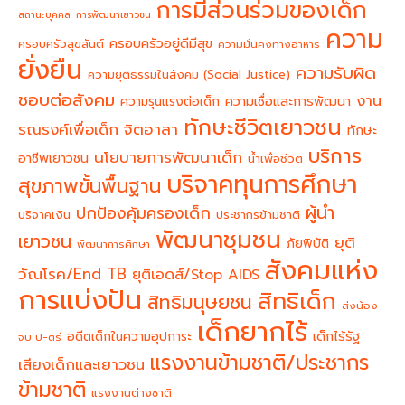
การมีส่วนร่วมของเด็ก
สถานะบุคคล
การพัฒนาเยาวชน
ความ
ครอบครัวอยู่ดีมีสุข
ครอบครัวสุขสันต์
ความมั่นคงทางอาหาร
ยั่งยืน
ความรับผิด
ความยุติธรรมในสังคม (Social Justice)
ชอบต่อสังคม
งาน
ความรุนแรงต่อเด็ก
ความเชื่อและการพัฒนา
ทักษะชีวิตเยาวชน
จิตอาสา
รณรงค์เพื่อเด็ก
ทักษะ
บริการ
นโยบายการพัฒนาเด็ก
อาชีพเยาวชน
น้ำเพื่อชีวิต
บริจาคทุนการศึกษา
สุขภาพขั้นพื้นฐาน
ผู้นำ
ปกป้องคุ้มครองเด็ก
บริจาคเงิน
ประชากรข้ามชาติ
พัฒนาชุมชน
เยาวชน
ยุติ
ภัยพิบัติ
พัฒนาการศึกษา
สังคมแห่ง
วัณโรค/End TB
ยุติเอดส์/Stop AIDS
การแบ่งปัน
สิทธิเด็ก
สิทธิมนุษยชน
ส่งน้อง
เด็กยากไร้
อดีตเด็กในความอุปการะ
เด็กไร้รัฐ
จบ ป-ตรี
แรงงานข้ามชาติ/ประชากร
เสียงเด็กและเยาวชน
ข้ามชาติ
แรงงานต่างชาติ