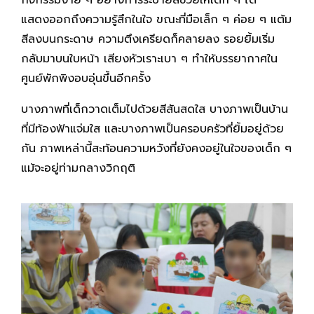
แสดงออกถึงความรู้สึกในใจ ขณะที่มือเล็ก ๆ ค่อย ๆ แต้ม
สีลงบนกระดาษ ความตึงเครียดก็คลายลง รอยยิ้มเริ่ม
กลับมาบนใบหน้า เสียงหัวเราะเบา ๆ ทำให้บรรยากาศใน
ศูนย์พักพิงอบอุ่นขึ้นอีกครั้ง
บางภาพที่เด็กวาดเต็มไปด้วยสีสันสดใส บางภาพเป็นบ้าน
ที่มีท้องฟ้าแจ่มใส และบางภาพเป็นครอบครัวที่ยิ้มอยู่ด้วย
กัน ภาพเหล่านี้สะท้อนความหวังที่ยังคงอยู่ในใจของเด็ก ๆ
แม้จะอยู่ท่ามกลางวิกฤติ