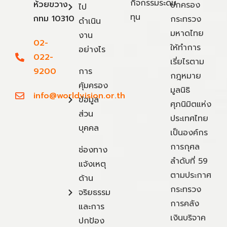
กิจกรรมระดม
ห้วยขวาง
ปกครอง
ไป
ทุน
กทม 10310
กระทรวง
ดำเนิน
มหาดไทย
งาน
02-
ให้ทำการ
อย่างไร
022-
เรี่ยไรตาม
9200
การ
กฎหมาย
คุ้มครอง
มูลนิธิ
info@worldvision.or.th
ข้อมูล
ศุภนิมิตแห่ง
ส่วน
ประเทศไทย
บุคคล
เป็นองค์กร
การกุศล
ช่องทาง
ลำดับที่ 59
แจ้งเหตุ
ตามประกาศ
ด้าน
กระทรวง
จริยธรรม
การคลัง
และการ
เงินบริจาค
ปกป้อง