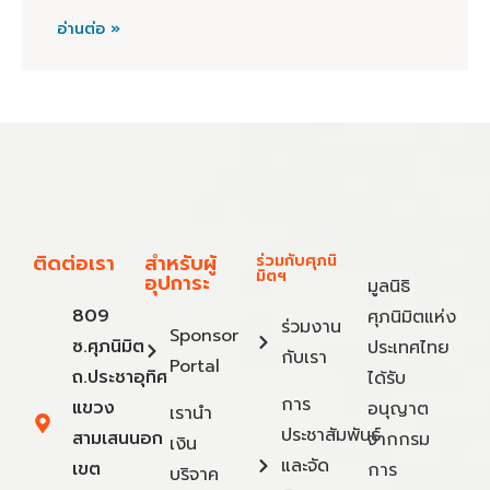
อ่านต่อ »
ติดต่อเรา
สำหรับผู้
ร่วมกับศุภนิ
มิตฯ
อุปการะ
มูลนิธิ
809
ศุภนิมิตแห่ง
ร่วมงาน
Sponsor
ซ.ศุภนิมิต
ประเทศไทย
กับเรา
Portal
ถ.ประชาอุทิศ
ได้รับ
การ
แขวง
อนุญาต
เรานำ
ประชาสัมพันธ์
สามเสนนอก
จากกรม
เงิน
และจัด
เขต
การ
บริจาค