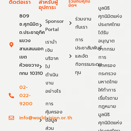
ติดต่อเรา
สำหรับผู้
ร่วมกับศุภนิ
มิตฯ
อุปการะ
มูลนิธิ
809
ศุภนิมิตแห่ง
ร่วมงาน
Sponsor
ซ.ศุภนิมิต
ประเทศไทย
กับเรา
Portal
ถ.ประชาอุทิศ
ได้รับ
การ
แขวง
อนุญาต
เรานำ
ประชาสัมพันธ์
สามเสนนอก
จากกรม
เงิน
และจัด
เขต
การ
บริจาค
กิจกรรมระดม
ห้วยขวาง
ปกครอง
ไป
ทุน
กทม 10310
กระทรวง
ดำเนิน
มหาดไทย
งาน
02-
ให้ทำการ
อย่างไร
022-
เรี่ยไรตาม
9200
การ
กฎหมาย
คุ้มครอง
มูลนิธิ
info@worldvision.or.th
ข้อมูล
ศุภนิมิตแห่ง
ส่วน