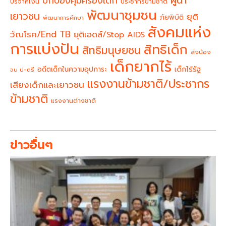
ผู้นำ
ปกป้องคุ้มครองเด็ก
บริจาคเงิน
ประชากรข้ามชาติ
พัฒนาชุมชน
เยาวชน
ยุติ
ภัยพิบัติ
พัฒนาการศึกษา
สังคมแห่ง
วัณโรค/End TB
ยุติเอดส์/Stop AIDS
การแบ่งปัน
สิทธิเด็ก
สิทธิมนุษยชน
ส่งน้อง
เด็กยากไร้
อดีตเด็กในความอุปการะ
เด็กไร้รัฐ
จบ ป-ตรี
แรงงานข้ามชาติ/ประชากร
เสียงเด็กและเยาวชน
ข้ามชาติ
แรงงานต่างชาติ
ข่าวอื่นๆ