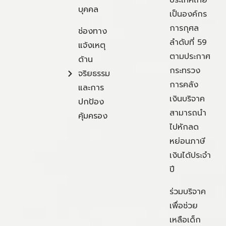
ประเทศไทย
บุคคล
เป็นองค์กร
การกุศล
ช่องทาง
ลำดับที่ 59
แจ้งเหตุ
ตามประกาศ
ด้าน
กระทรวง
จริยธรรม
การคลัง
และการ
เงินบริจาค
ปกป้อง
สามารถนำ
คุ้มครอง
ไปหักลด
หย่อนภาษี
เงินได้ประจำ
ปี
ร่วมบริจาค
เพื่อช่วย
เหลือเด็ก