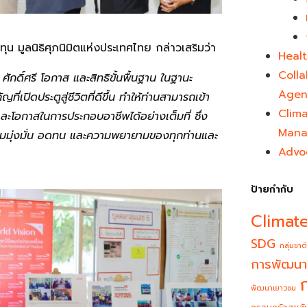
ุน มูลนิธิศุภนิมิตแห่งประเทศไทย กล่าวเสริมว่า
Healt
Colla
ับ ศักดิ์ศรี โอกาส และสิทธิขั้นพื้นฐาน ในฐานะ
Agen
ปิดประตูสู่ชีวิตที่ดีขึ้น ทำให้ท่านสามารถเข้า
Clim
โอกาสในการประกอบอาชีพได้อย่างเต็มที่ ซึ่ง
Mana
วามมุ่งมั่น อดทน และความพยายามของทุกท่านและ
Advo
ป้ายกำกับ
Climat
SDG
กลุ่มชาติ
การพัฒนา
พัฒนาเยาวชน