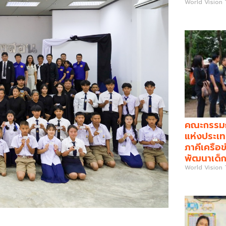
World Vision
คณะกรรมกา
แห่งประเท
ภาคีเครือข
พัฒนาเด็ก
World Vision