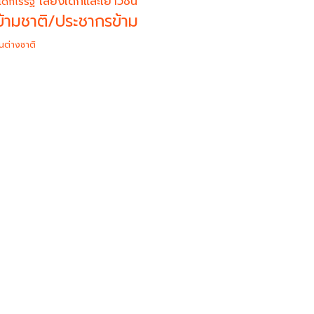
เสียงเด็กและเยาวชน
เด็กไร้รัฐ
้ามชาติ/ประชากรข้าม
นต่างชาติ