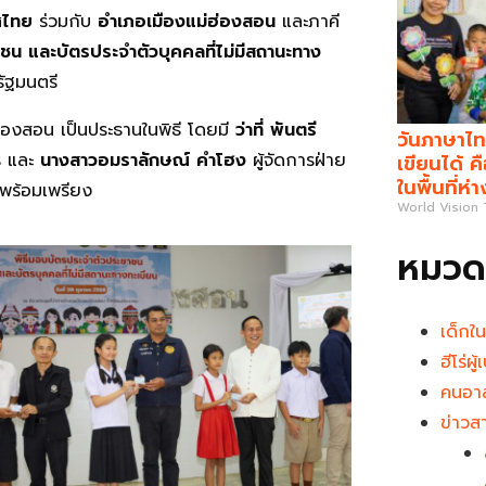
ทศไทย
ร่วมกับ
อำเภอเมืองแม่ฮ่องสอน
และภาคี
าชน
และบัตรประจำตัวบุคคลที่ไม่มีสถานะทาง
รัฐมนตรี
ฮ่องสอน เป็นประธานในพิธี โดยมี
ว่าที่ พันตรี
วันภาษาไท
ร และ
นางสาวอมราลักษณ์ คำโฮง
ผู้จัดการฝ่าย
เขียนได้ 
ในพื้นที่ห่
งพร้อมเพรียง
World Vision
หมวดห
เด็กใ
ฮีโร่ผ
คนอาส
ข่าวส