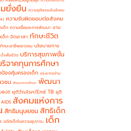
ครอบครัวอยู่ดีมีสุข
นต์
ความมั่นคงทาง
มยั่งยืน
ความยุติธรรมในสังคม
ความรับผิดชอบต่อสังคม
ce)
งาน
อเด็ก
ความเชื่อและการพัฒนา
ทักษะชีวิต
จิตอาสา
เด็ก
นโยบายการ
ทักษะอาชีพเยาวชน
บริการสุขภาพขั้น
น้ำเพื่อชีวิต
บริจาคทุนการศึกษา
ป้องคุ้มครองเด็ก
ประชากรข้าม
พัฒนา
ยาวชน
พัฒนาการศึกษา
ยุติวัณโรค/End TB
ยุติ
ยพิบัติ
สังคมแห่งการ
 AIDS
น
สิทธิเด็ก
สิทธิมนุษยชน
เด็ก
อดีตเด็กในความอุปการะ
รี