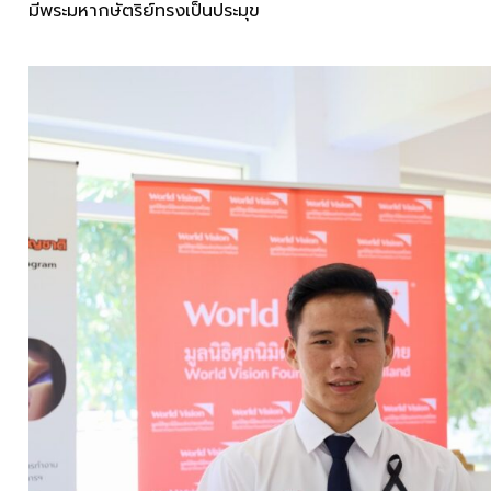
มีพระมหากษัตริย์ทรงเป็นประมุข