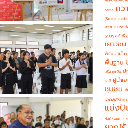
ครอบครัวสุขสั
ควา
อาหาร
(Social Justi
ความรุนแรงต่
รณรงค์เพื่อ
เยาวชน
พัฒนาเด็ก
พื้นฐาน
ปก
บริจาคเงิน
ผู้นำเ
ชาติ
ชุมชน
ภั
เอดส์/Stop
แบ่งปั
ส่งน้องจบ ป-ต
ยากไร้