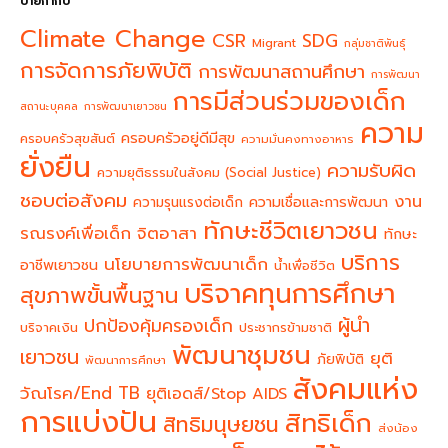
ป้ายกำกับ
Climate Change
CSR
SDG
Migrant
กลุ่มชาติพันธุ์
การจัดการภัยพิบัติ
การพัฒนาสถานศึกษา
การพัฒนา
การมีส่วนร่วมของเด็ก
สถานะบุคคล
การพัฒนาเยาวชน
ความ
ครอบครัวอยู่ดีมีสุข
ครอบครัวสุขสันต์
ความมั่นคงทางอาหาร
ยั่งยืน
ความรับผิด
ความยุติธรรมในสังคม (Social Justice)
ชอบต่อสังคม
งาน
ความรุนแรงต่อเด็ก
ความเชื่อและการพัฒนา
ทักษะชีวิตเยาวชน
จิตอาสา
รณรงค์เพื่อเด็ก
ทักษะ
บริการ
นโยบายการพัฒนาเด็ก
อาชีพเยาวชน
น้ำเพื่อชีวิต
บริจาคทุนการศึกษา
สุขภาพขั้นพื้นฐาน
ผู้นำ
ปกป้องคุ้มครองเด็ก
บริจาคเงิน
ประชากรข้ามชาติ
พัฒนาชุมชน
เยาวชน
ยุติ
ภัยพิบัติ
พัฒนาการศึกษา
สังคมแห่ง
วัณโรค/End TB
ยุติเอดส์/Stop AIDS
การแบ่งปัน
สิทธิเด็ก
สิทธิมนุษยชน
ส่งน้อง