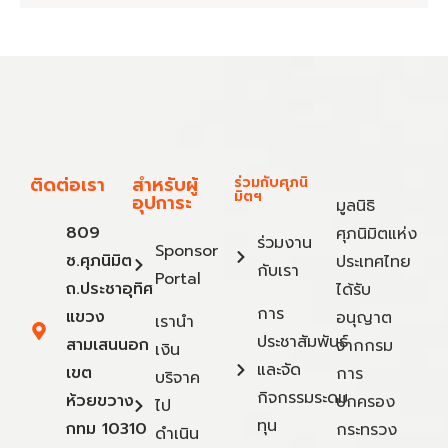
ติดต่อเรา
สำหรับผู้
ร่วมกับศุภนิ
มิตฯ
อุปการะ
มูลนิธิ
809
ศุภนิมิตแห่ง
ร่วมงาน
Sponsor
ซ.ศุภนิมิต
ประเทศไทย
กับเรา
Portal
ถ.ประชาอุทิศ
ได้รับ
การ
แขวง
อนุญาต
เรานำ
ประชาสัมพันธ์
สามเสนนอก
จากกรม
เงิน
และจัด
เขต
การ
บริจาค
กิจกรรมระดม
ห้วยขวาง
ปกครอง
ไป
ทุน
กทม 10310
กระทรวง
ดำเนิน