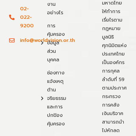
มหาดไทย
งาน
02-
ให้ทำการ
อย่างไร
022-
เรี่ยไรตาม
9200
การ
กฎหมาย
คุ้มครอง
มูลนิธิ
info@worldvision.or.th
ข้อมูล
ศุภนิมิตแห่ง
ส่วน
ประเทศไทย
บุคคล
เป็นองค์กร
การกุศล
ช่องทาง
ลำดับที่ 59
แจ้งเหตุ
ตามประกาศ
ด้าน
กระทรวง
จริยธรรม
การคลัง
และการ
เงินบริจาค
ปกป้อง
สามารถนำ
คุ้มครอง
ไปหักลด