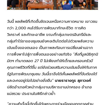
วันนี้ ผลลัพธ์ที่เกิดขึ้นชัดเจนเหนือความคาดหมาย เยาวชน
กว่า 2,000 คนได้รับการพัฒนาทักษะชีวิต การคิด
วิเคราะห์ และทักษะอาชีพ ขณะที่กลุ่มเกษตรอินทรีย์และ
กลุ่มทำไร่ชาของชุมชนยังคงเติบโตต่อไปด้วยพลังความ
เข้มแข็งของตนเอง เป็นภาพสะท้อนการเปลี่ยนผ่านจาก
การพึ่งพาไปสู่การพึ่งตนเองอย่างแท้จริง
“สิ่งที่มูลนิธิศุภนิ
มิตฯ ทำมาตลอด 27 ปี ไม่เพียงทำให้เด็กและครอบครัวมี
คุณภาพชีวิตที่ดีขึ้น แต่ยังช่วยเสริมความเข้มแข็งให้กับภาค
รัฐในการพัฒนาชุมชน วันนี้เราจึงได้เห็นผลลัพธ์ที่จับต้องได้
และจะคงอยู่ต่อไปอย่างยั่งยืน”
นายธารางกูร สุภาวงค์
ปลัดอำเภอหัวหน้ากลุ่มงานบริหารงานปกครอง อำเภอ
แม่สรวย ประธานในพิธีกล่าวย้ำ
“ความสำเร็จนี้เกิดขึ้นได้เพราะการร่วมมือของทุกภาคส่วน