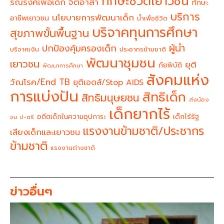
ทักษะชีวิตเยาวชน
จิตอาสา
รณรงค์เพื่อเด็ก
ทักษะ
บริการ
นโยบายการพัฒนาเด็ก
อาชีพเยาวชน
น้ำเพื่อชีวิต
บริจาคทุนการศึกษา
สุขภาพขั้นพื้นฐาน
ผู้นำ
ปกป้องคุ้มครองเด็ก
บริจาคเงิน
ประชากรข้ามชาติ
พัฒนาชุมชน
เยาวชน
ยุติ
ภัยพิบัติ
พัฒนาการศึกษา
สังคมแห่ง
วัณโรค/End TB
ยุติเอดส์/Stop AIDS
การแบ่งปัน
สิทธิเด็ก
สิทธิมนุษยชน
ส่งน้อง
เด็กยากไร้
อดีตเด็กในความอุปการะ
เด็กไร้รัฐ
จบ ป-ตรี
แรงงานข้ามชาติ/ประชากร
เสียงเด็กและเยาวชน
ข้ามชาติ
แรงงานต่างชาติ
ข่าวอื่นๆ