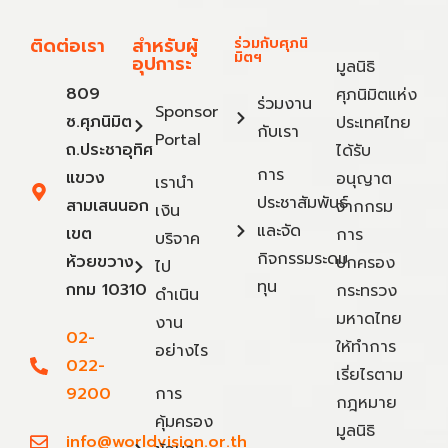
ติดต่อเรา
สำหรับผู้
ร่วมกับศุภนิ
มิตฯ
อุปการะ
มูลนิธิ
809
ศุภนิมิตแห่ง
ร่วมงาน
Sponsor
ซ.ศุภนิมิต
ประเทศไทย
กับเรา
Portal
ถ.ประชาอุทิศ
ได้รับ
การ
แขวง
อนุญาต
เรานำ
ประชาสัมพันธ์
สามเสนนอก
จากกรม
เงิน
และจัด
เขต
การ
บริจาค
กิจกรรมระดม
ห้วยขวาง
ปกครอง
ไป
ทุน
กทม 10310
กระทรวง
ดำเนิน
มหาดไทย
งาน
02-
ให้ทำการ
อย่างไร
022-
เรี่ยไรตาม
9200
การ
กฎหมาย
คุ้มครอง
มูลนิธิ
info@worldvision.or.th