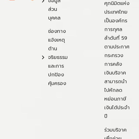
ข้อมูล
ศุภนิมิตแห่ง
ส่วน
ประเทศไทย
บุคคล
เป็นองค์กร
การกุศล
ช่องทาง
ลำดับที่ 59
แจ้งเหตุ
ตามประกาศ
ด้าน
กระทรวง
จริยธรรม
การคลัง
และการ
เงินบริจาค
ปกป้อง
สามารถนำ
คุ้มครอง
ไปหักลด
หย่อนภาษี
เงินได้ประจำ
ปี
ร่วมบริจาค
เพื่อช่วย