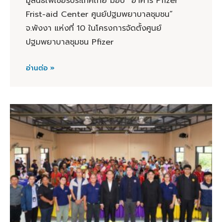
มูลนิธิไฟเซอร์ประเทศไทย มอบ “อาคาร Pfizer
Frist-aid Center ศูนย์ปฐมพยาบาลชุมชน”
จ.พังงา แห่งที่ 10 ในโครงการจัดตั้งศูนย์
ปฐมพยาบาลชุมชน Pfizer
อ่านต่อ »