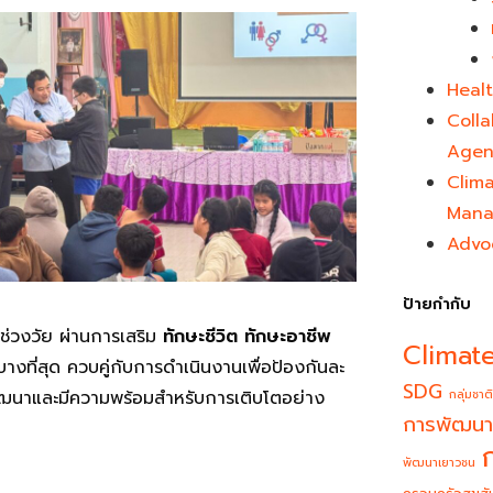
Healt
Colla
Agen
Clim
Mana
Advo
ป้ายกำกับ
ช่วงวัย ผ่านการเสริม
ทักษะชีวิต ทักษะอาชีพ
Climat
างที่สุด ควบคู่กับการดำเนินงานเพื่อป้องกันละ
SDG
กลุ่มชาติ
พัฒนาและมีความพร้อมสำหรับการเติบโตอย่าง
การพัฒนา
พัฒนาเยาวชน