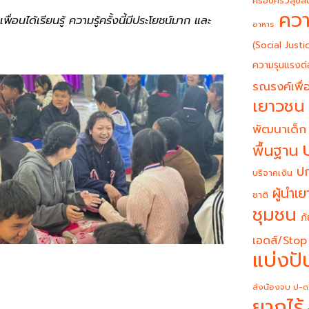
ครอบครัวสุขสั
ควา
่อนได้เรียนรู้ ความรู้ครั้งนี้มีประโยชน์มาก และ
อาหาร
(Social Justi
ความรุนแรงต่
รณรงค์เพื่อ
เยาวชน
พัฒนาเด็ก
พื้นฐาน
ปก
บริจาคเงิน
ผู้นำเ
ชาติ
ชุมชน
ภั
เอดส์/Stop
แบ่งปั
ส่งน้องจบ ป-ต
ยากไร้