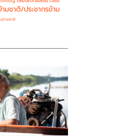
เสียงเด็กและเยาวชน
เด็กไร้รัฐ
้ามชาติ/ประชากรข้าม
นต่างชาติ