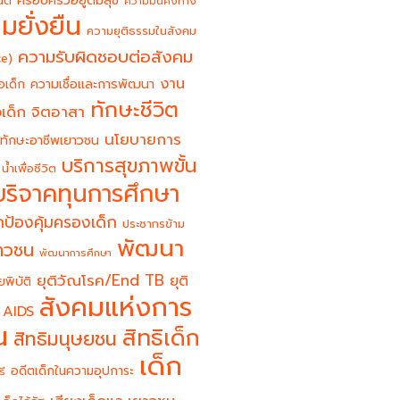
ครอบครัวอยู่ดีมีสุข
นต์
ความมั่นคงทาง
มยั่งยืน
ความยุติธรรมในสังคม
ความรับผิดชอบต่อสังคม
ce)
งาน
อเด็ก
ความเชื่อและการพัฒนา
ทักษะชีวิต
จิตอาสา
เด็ก
นโยบายการ
ทักษะอาชีพเยาวชน
บริการสุขภาพขั้น
น้ำเพื่อชีวิต
บริจาคทุนการศึกษา
ป้องคุ้มครองเด็ก
ประชากรข้าม
พัฒนา
ยาวชน
พัฒนาการศึกษา
ยุติวัณโรค/End TB
ยุติ
ยพิบัติ
สังคมแห่งการ
 AIDS
น
สิทธิเด็ก
สิทธิมนุษยชน
เด็ก
อดีตเด็กในความอุปการะ
รี