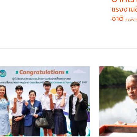
แรงงานข
ชาติ
แรงงา