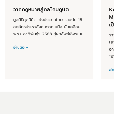
จากกฎหมายสู่กลไกปฏิบัติ
K
M
มูลนิธิศุภนิมิตแห่งประเทศไทย ร่วมกับ 18
เป
องค์กรประชาสังคมภาคเหนือ ขับเคลื่อน
พ.ร.บ.ชาติพันธุ์ฯ 2568 สู่ผลลัพธ์เชิงระบบ
รา
เย
อ่านต่อ »
อา
“ร
อ่า