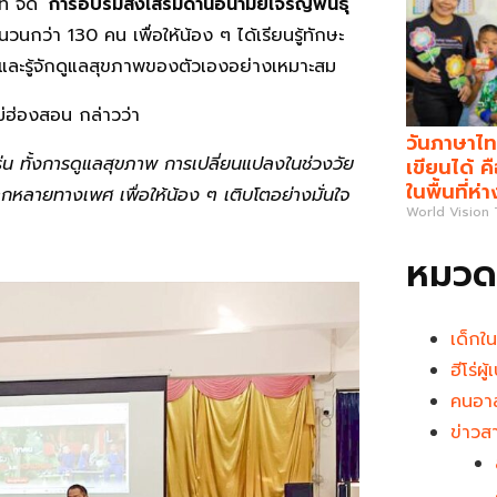
่ จัด ‘
การอบรมส่งเสริมด้านอนามัยเจริญพันธุ์
กว่า 130 คน เพื่อให้น้อง ๆ ได้เรียนรู้ทักษะ
น และรู้จักดูแลสุขภาพของตัวเองอย่างเหมาะสม
่ฮ่องสอน กล่าวว่า
วันภาษาไท
วัยรุ่น ทั้งการดูแลสุขภาพ การเปลี่ยนแปลงในช่วงวัย
เขียนได้ 
ในพื้นที่ห่
ากหลายทางเพศ เพื่อให้น้อง ๆ เติบโตอย่างมั่นใจ
World Vision
หมวดห
เด็กใ
ฮีโร่ผ
คนอาส
ข่าวส