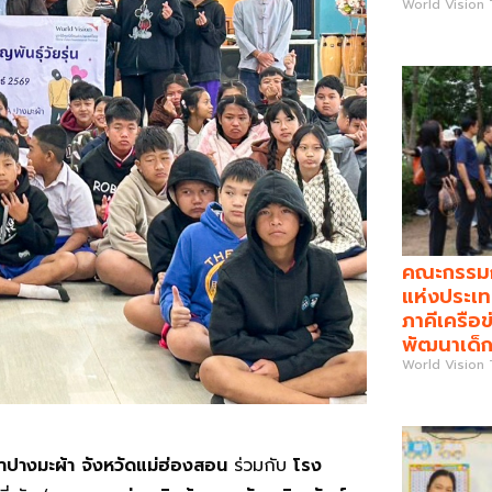
World Vision
คณะกรรมกา
แห่งประเท
ภาคีเครือข
พัฒนาเด็ก
World Vision
นาปางมะผ้า จังหวัดแม่ฮ่องสอน
ร่วมกับ
โรง