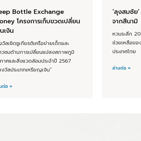
eep Bottle Exchange
‘ลุงสมชัย’
oney โครงการเก็บขวดเปลี่ยน
จากสึนามิ
็นเงิน
หวนระลึก 20 
ช่วยเหลือของม
งวัลเชิดชูเกียรติเครือข่ายเด็กและ
ประเทศไทย
าวชนด้านการเปลี่ยนแปลงสภาพภูมิ
กาศและสิ่งแวดล้อมประจำปี 2567
อ่านต่อ »
างวัลประเภทเหรียญเงิน”
นต่อ »