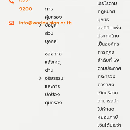
022-
เรี่ยไรตาม
9200
การ
กฎหมาย
คุ้มครอง
มูลนิธิ
info@worldvision.or.th
ข้อมูล
ศุภนิมิตแห่ง
ส่วน
ประเทศไทย
บุคคล
เป็นองค์กร
การกุศล
ช่องทาง
ลำดับที่ 59
แจ้งเหตุ
ตามประกาศ
ด้าน
กระทรวง
จริยธรรม
การคลัง
และการ
เงินบริจาค
ปกป้อง
สามารถนำ
คุ้มครอง
ไปหักลด
หย่อนภาษี
เงินได้ประจำ