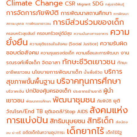
Climate Change
CSR
SDG
Migrant
กลุ่มชาติพันธุ์
การจัดการภัยพิบัติ
การพัฒนาสถานศึกษา
การพัฒนา
การมีส่วนร่วมของเด็ก
สถานะบุคคล
การพัฒนาเยาวชน
ความ
ครอบครัวอยู่ดีมีสุข
ครอบครัวสุขสันต์
ความมั่นคงทางอาหาร
ยั่งยืน
ความรับผิด
ความยุติธรรมในสังคม (Social Justice)
ชอบต่อสังคม
งาน
ความรุนแรงต่อเด็ก
ความเชื่อและการพัฒนา
ทักษะชีวิตเยาวชน
จิตอาสา
รณรงค์เพื่อเด็ก
ทักษะ
บริการ
นโยบายการพัฒนาเด็ก
อาชีพเยาวชน
น้ำเพื่อชีวิต
บริจาคทุนการศึกษา
สุขภาพขั้นพื้นฐาน
ผู้นำ
ปกป้องคุ้มครองเด็ก
บริจาคเงิน
ประชากรข้ามชาติ
พัฒนาชุมชน
เยาวชน
ยุติ
ภัยพิบัติ
พัฒนาการศึกษา
สังคมแห่ง
วัณโรค/End TB
ยุติเอดส์/Stop AIDS
การแบ่งปัน
สิทธิเด็ก
สิทธิมนุษยชน
ส่งน้อง
เด็กยากไร้
อดีตเด็กในความอุปการะ
เด็กไร้รัฐ
จบ ป-ตรี