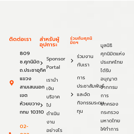
ติดต่อเรา
สำหรับผู้
ร่วมกับศุภนิ
มิตฯ
อุปการะ
มูลนิธิ
809
ศุภนิมิตแห่ง
ร่วมงาน
Sponsor
ซ.ศุภนิมิต
ประเทศไทย
กับเรา
Portal
ถ.ประชาอุทิศ
ได้รับ
การ
แขวง
อนุญาต
เรานำ
ประชาสัมพันธ์
สามเสนนอก
จากกรม
เงิน
และจัด
เขต
การ
บริจาค
กิจกรรมระดม
ห้วยขวาง
ปกครอง
ไป
ทุน
กทม 10310
กระทรวง
ดำเนิน
มหาดไทย
งาน
02-
ให้ทำการ
อย่างไร