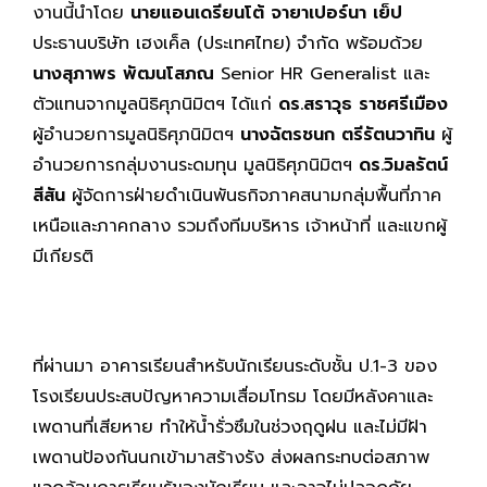
งานนี้นำโดย
นายแอนเดรียนโต้ จายาเปอร์นา เย็ป
ประธานบริษัท เฮงเค็ล (ประเทศไทย) จำกัด พร้อมด้วย
นางสุภาพร พัฒนโสภณ
Senior HR Generalist และ
ตัวแทนจากมูลนิธิศุภนิมิตฯ ได้แก่
ดร.สราวุธ ราชศรีเมือง
ผู้อำนวยการมูลนิธิศุภนิมิตฯ
นางฉัตรชนก ตรีรัตนวาทิน
ผู้
อำนวยการกลุ่มงานระดมทุน มูลนิธิศุภนิมิตฯ
ดร.วิมลรัตน์
สีสัน
ผู้จัดการฝ่ายดำเนินพันธกิจภาคสนามกลุ่มพื้นที่ภาค
เหนือและภาคกลาง รวมถึงทีมบริหาร เจ้าหน้าที่ และแขกผู้
มีเกียรติ
ที่ผ่านมา อาคารเรียนสำหรับนักเรียนระดับชั้น ป.1-3 ของ
โรงเรียนประสบปัญหาความเสื่อมโทรม โดยมีหลังคาและ
เพดานที่เสียหาย ทำให้น้ำรั่วซึมในช่วงฤดูฝน และไม่มีฝ้า
เพดานป้องกันนกเข้ามาสร้างรัง ส่งผลกระทบต่อสภาพ