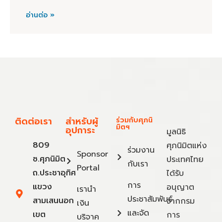
อ่านต่อ »
ติดต่อเรา
สำหรับผู้
ร่วมกับศุภนิ
มิตฯ
อุปการะ
มูลนิธิ
809
ศุภนิมิตแห่ง
ร่วมงาน
Sponsor
ซ.ศุภนิมิต
ประเทศไทย
กับเรา
Portal
ถ.ประชาอุทิศ
ได้รับ
การ
แขวง
อนุญาต
เรานำ
ประชาสัมพันธ์
สามเสนนอก
จากกรม
เงิน
และจัด
เขต
การ
บริจาค