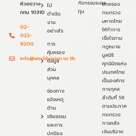
กิจกรรมระดม
ห้วยขวาง
ปกครอง
ไป
ทุน
กทม 10310
กระทรวง
ดำเนิน
มหาดไทย
งาน
02-
ให้ทำการ
อย่างไร
022-
เรี่ยไรตาม
9200
การ
กฎหมาย
คุ้มครอง
มูลนิธิ
info@worldvision.or.th
ข้อมูล
ศุภนิมิตแห่ง
ส่วน
ประเทศไทย
บุคคล
เป็นองค์กร
การกุศล
ช่องทาง
ลำดับที่ 59
แจ้งเหตุ
ตามประกาศ
ด้าน
กระทรวง
จริยธรรม
การคลัง
และการ
เงินบริจาค
ปกป้อง