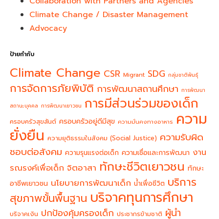
Collaboration with Partners and Agencies
Climate Change / Disaster Management
Advocacy
ป้ายกำกับ
Climate Change
CSR
SDG
Migrant
กลุ่มชาติพันธุ์
การจัดการภัยพิบัติ
การพัฒนาสถานศึกษา
การพัฒนา
การมีส่วนร่วมของเด็ก
สถานะบุคคล
การพัฒนาเยาวชน
ความ
ครอบครัวอยู่ดีมีสุข
ครอบครัวสุขสันต์
ความมั่นคงทางอาหาร
ยั่งยืน
ความรับผิด
ความยุติธรรมในสังคม (Social Justice)
ชอบต่อสังคม
งาน
ความรุนแรงต่อเด็ก
ความเชื่อและการพัฒนา
ทักษะชีวิตเยาวชน
จิตอาสา
รณรงค์เพื่อเด็ก
ทักษะ
บริการ
นโยบายการพัฒนาเด็ก
อาชีพเยาวชน
น้ำเพื่อชีวิต
บริจาคทุนการศึกษา
สุขภาพขั้นพื้นฐาน
ผู้นำ
ปกป้องคุ้มครองเด็ก
บริจาคเงิน
ประชากรข้ามชาติ