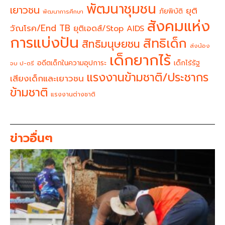
พัฒนาชุมชน
เยาวชน
ยุติ
ภัยพิบัติ
พัฒนาการศึกษา
สังคมแห่ง
วัณโรค/End TB
ยุติเอดส์/Stop AIDS
การแบ่งปัน
สิทธิเด็ก
สิทธิมนุษยชน
ส่งน้อง
เด็กยากไร้
อดีตเด็กในความอุปการะ
เด็กไร้รัฐ
จบ ป-ตรี
แรงงานข้ามชาติ/ประชากร
เสียงเด็กและเยาวชน
ข้ามชาติ
แรงงานต่างชาติ
ข่าวอื่นๆ