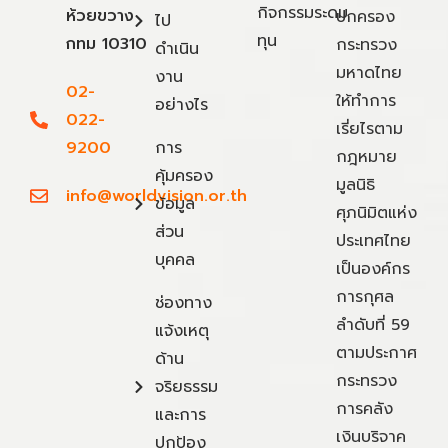
กิจกรรมระดม
ห้วยขวาง
ปกครอง
ไป
ทุน
กทม 10310
กระทรวง
ดำเนิน
มหาดไทย
งาน
02-
ให้ทำการ
อย่างไร
022-
เรี่ยไรตาม
9200
การ
กฎหมาย
คุ้มครอง
มูลนิธิ
info@worldvision.or.th
ข้อมูล
ศุภนิมิตแห่ง
ส่วน
ประเทศไทย
บุคคล
เป็นองค์กร
การกุศล
ช่องทาง
ลำดับที่ 59
แจ้งเหตุ
ตามประกาศ
ด้าน
กระทรวง
จริยธรรม
การคลัง
และการ
เงินบริจาค
ปกป้อง