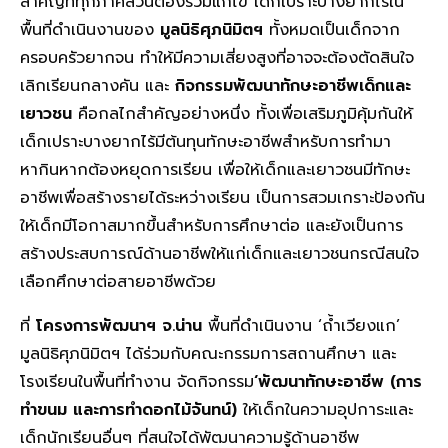
สำคัญที่ทุกภาคส่วนต้องร่วมแก้ไข เด็กเปราะบางยากไร้ใน
พื้นที่ดำเนินงานของ
มูลนิธิศุภนิมิตฯ
ทั้งหมดเป็นเด็กจาก
ครอบครัวยากจน ทำให้มีความเสี่ยงสูงที่อาจจะต้องตัดสินใจ
เลิกเรียนกลางคัน และ
กิจกรรมพัฒนาทักษะอาชีพเด็กและ
เยาวชน
คือกลไกสำคัญอย่างหนึ่ง ทั้งเพื่อเสริมภูมิคุ้มกันให้
เด็กเปราะบางยากไร้มีต้นทุนทักษะอาชีพสำหรับการทำมา
หากินหากต้องหยุดการเรียน เพื่อให้เด็กและเยาวชนมีทักษะ
อาชีพเพื่อสร้างรายได้ระหว่างเรียน เป็นการสวมเกราะป้องกัน
ให้เด็กมีโอกาสมากขึ้นสำหรับการศึกษาต่อ และยังเป็นการ
สร้างประสบการณ์ด้านอาชีพให้แก่เด็กและเยาวชนกรณีสนใจ
เลือกศึกษาต่อสายอาชีพด้วย
ที่
โครงการพัฒนาฯ จ.น่าน
พื้นที่ดำเนินงาน ‘ถ้ำเวียงแก’
มูลนิธิศุภนิมิตฯ ได้ร่วมกับคณะกรรมการสถานศึกษา และ
โรงเรียนในพื้นที่ทำงาน จัดกิจกรรม
‘พัฒนาทักษะอาชีพ (การ
ทำขนม และการทำดอกไม้จันทน์)
ให้เด็กในความอุปการะและ
เด็กนักเรียนอื่นๆ ที่สนใจได้พัฒนาความรู้ด้านอาชีพ