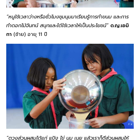
“หนูใช้เวลาว่างหรือชั่วโมงชุมนุมมาเรียนรู้การทำขนม และการ
ทำดอกไม้จันทน์ สนุกและได้ใช้เวลาให้เป็นประโยชน์”
ด.ญ.เอมิ
กา
(ซ้าย) อายุ 11 ปี
“ตวงส่วนผสมได้แก่ แป้ง ไข่ นม เนย แล้วเราก็ตีส่วนผสมให้