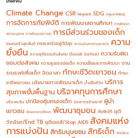
ป้ายกำกับ
Climate Change
CSR
SDG
Migrant
กลุ่มชาติพันธุ์
การจัดการภัยพิบัติ
การพัฒนาสถานศึกษา
การพัฒนา
การมีส่วนร่วมของเด็ก
สถานะบุคคล
การพัฒนาเยาวชน
ความ
ครอบครัวอยู่ดีมีสุข
ครอบครัวสุขสันต์
ความมั่นคงทางอาหาร
ยั่งยืน
ความรับผิด
ความยุติธรรมในสังคม (Social Justice)
ชอบต่อสังคม
งาน
ความรุนแรงต่อเด็ก
ความเชื่อและการพัฒนา
ทักษะชีวิตเยาวชน
จิตอาสา
รณรงค์เพื่อเด็ก
ทักษะ
บริการ
นโยบายการพัฒนาเด็ก
อาชีพเยาวชน
น้ำเพื่อชีวิต
บริจาคทุนการศึกษา
สุขภาพขั้นพื้นฐาน
ผู้นำ
ปกป้องคุ้มครองเด็ก
บริจาคเงิน
ประชากรข้ามชาติ
พัฒนาชุมชน
เยาวชน
ยุติ
ภัยพิบัติ
พัฒนาการศึกษา
สังคมแห่ง
วัณโรค/End TB
ยุติเอดส์/Stop AIDS
การแบ่งปัน
สิทธิเด็ก
สิทธิมนุษยชน
ส่งน้อง