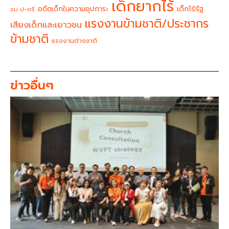
เด็กยากไร้
อดีตเด็กในความอุปการะ
เด็กไร้รัฐ
จบ ป-ตรี
แรงงานข้ามชาติ/ประชากร
เสียงเด็กและเยาวชน
ข้ามชาติ
แรงงานต่างชาติ
ข่าวอื่นๆ