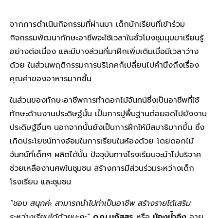
จากการดำเนินกิจกรรมที่ผ่านมา เด็กนักเรียนที่เข้าร่วม
กิจกรรมพัฒนาทักษะอาชีพจะใช้เวลาในชั่วโมงชุมนุมมาเรียนรู้
อย่างต่อเนื่อง และมีบางส่วนที่มาฝึกเพิ่มเติมเมื่อมีเวลาว่าง
ด้วย ในส่วนพฤติกรรมการบริโภคก็เปลี่ยนไปคำนึงถึงเรื่อง
คุณค่าของอาหารมากขึ้น
ในส่วนของทักษะอาชีพการทำดอกไม้จันทน์ซึ่งเป็นอาชีพที่ใช้
ทักษะด้านงานประดิษฐ์นั้น เป็นการปูพื้นฐานต่อยอดไปยังงาน
ประดิษฐ์อื่นๆ นอกจากนั้นยังเป็นการฝึกให้มีสมาธิมากขึ้น ซึ่ง
เกิดประโยชน์ทางอ้อมในการเรียนในห้องด้วย โดยดอกไม้
จันทน์ที่เด็กๆ ผลิตได้นั้น ปัจจุบันทางโรงเรียนจะนำไปบริจาค
ช่วยเหลืองานศพในชุมชน สร้างการมีส่วนร่วมระหว่างเด็ก
โรงเรียน และชุมชน
“ชอบ สนุกค่ะ สามารถนำไปทำเป็นอาชีพ สร้างรายได้เสริม
ระหว่างเรียนได้ด้วยนะคะ”
ด.ญ.นภัสสร
หรือ
น้องน้ำอิง
อายุ