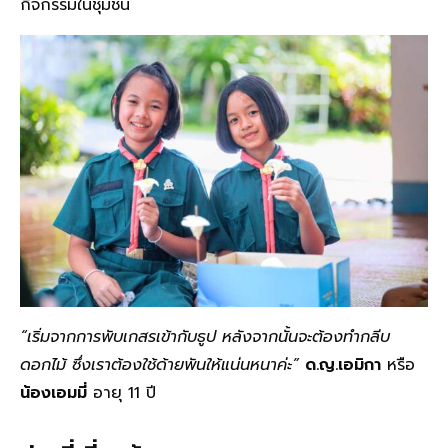
กิจกรรมในชุมชน
“เริ่มจากการพับเกสรเข้ากับธูป หลังจากนั้นจะต้องทำกลีบ
ดอกไม้ ซึ่งเราต้องใช้ด้ายพันให้แน่นหนาค่ะ”
ด.ญ.เอมิกา
หรือ
น้องเอมมี่
อายุ 11 ปี