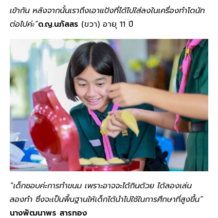
เข้ากัน หลังจากนั้นเราถึงเอาแป้งที่ได้ไปใส่ลงในเครื่องทำโดนัท
ต่อไปค่ะ”
ด.ญ.นภัสสร
(ขวา) อายุ 11 ปี
“เด็กชอบค่ะการทำขนม เพราะอาจจะได้กินด้วย ได้ลองเล่น
ลองทำ ซึ่งจะเป็นพื้นฐานให้เด็กได้นำไปใช้ในการศึกษาที่สูงขึ้น”
นางพัฒนาพร สารทอง