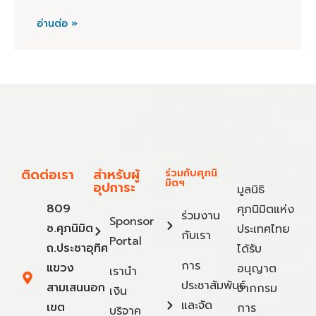
อ่านต่อ »
ติดต่อเรา
สำหรับผู้
ร่วมกับศุภนิ
มิตฯ
อุปการะ
มูลนิธิ
809
ศุภนิมิตแห่ง
ร่วมงาน
Sponsor
ซ.ศุภนิมิต
ประเทศไทย
กับเรา
Portal
ถ.ประชาอุทิศ
ได้รับ
การ
แขวง
อนุญาต
เรานำ
ประชาสัมพันธ์
สามเสนนอก
จากกรม
เงิน
และจัด
เขต
การ
บริจาค