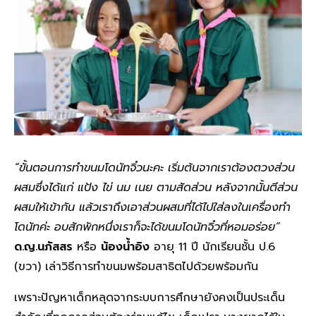
“ขั้นตอนการทำขนมโดนัทจิ๋วนะคะ เริ่มต้นจากเราต้องตวงส่วน
ผสมซึ่งได้แก่ แป้ง ไข่ นม เนย ตามสัดส่วน หลังจากนั้นตีส่วน
ผสมให้เข้ากัน แล้วเราถึงเอาส่วนผสมที่ได้ไปใส่ลงในเครื่องทำ
โดนัทค่ะ อบสักพักหนึ่งเราก็จะได้ขนมโดนัทจิ๋วที่หอมอร่อย”
ด.ญ.นภัสสร
หรือ
น้องน้ำอิง
อายุ 11 ปี นักเรียนชั้น ป.6
(ขวา) เล่าวิธีการทำขนมพร้อมสาธิตไปด้วยพร้อมกัน
เพราะปัญหาเด็กหลุดจากระบบการศึกษายังคงเป็นประเด็น