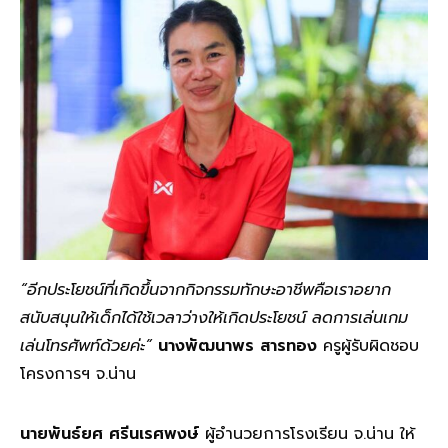
“อีกประโยชน์ที่เกิดขึ้นจากกิจกรรมทักษะอาชีพคือเราอยาก
สนับสนุนให้เด็กได้ใช้เวลาว่างให้เกิดประโยชน์ ลดการเล่นเกม
เล่นโทรศัพท์ด้วยค่ะ”
นางพัฒนาพร สารทอง
ครูผู้รับผิดชอบ
โครงการฯ จ.น่าน
นายพันธ์ยศ ศรีนเรศพงษ์
ผู้อำนวยการโรงเรียน จ.น่าน ให้