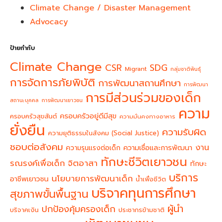
Climate Change / Disaster Management
Advocacy
ป้ายกำกับ
Climate Change
CSR
SDG
Migrant
กลุ่มชาติพันธุ์
การจัดการภัยพิบัติ
การพัฒนาสถานศึกษา
การพัฒนา
การมีส่วนร่วมของเด็ก
สถานะบุคคล
การพัฒนาเยาวชน
ความ
ครอบครัวอยู่ดีมีสุข
ครอบครัวสุขสันต์
ความมั่นคงทางอาหาร
ยั่งยืน
ความรับผิด
ความยุติธรรมในสังคม (Social Justice)
ชอบต่อสังคม
งาน
ความรุนแรงต่อเด็ก
ความเชื่อและการพัฒนา
ทักษะชีวิตเยาวชน
จิตอาสา
รณรงค์เพื่อเด็ก
ทักษะ
บริการ
นโยบายการพัฒนาเด็ก
อาชีพเยาวชน
น้ำเพื่อชีวิต
บริจาคทุนการศึกษา
สุขภาพขั้นพื้นฐาน
ผู้นำ
ปกป้องคุ้มครองเด็ก
บริจาคเงิน
ประชากรข้ามชาติ