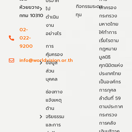
บริจาค
กิจกรรมระดม
ห้วยขวาง
ปกครอง
ไป
ทุน
กทม 10310
กระทรวง
ดำเนิน
มหาดไทย
งาน
02-
ให้ทำการ
อย่างไร
022-
เรี่ยไรตาม
9200
การ
กฎหมาย
คุ้มครอง
มูลนิธิ
info@worldvision.or.th
ข้อมูล
ศุภนิมิตแห่ง
ส่วน
ประเทศไทย
บุคคล
เป็นองค์กร
การกุศล
ช่องทาง
ลำดับที่ 59
แจ้งเหตุ
ตามประกาศ
ด้าน
กระทรวง
จริยธรรม
การคลัง
และการ
เงินบริจาค