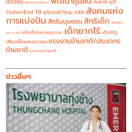
พัฒนาชุมชน
เยาวชน
ยุติ
ภัยพิบัติ
พัฒนาการศึกษา
สังคมแห่ง
วัณโรค/End TB
ยุติเอดส์/Stop AIDS
การแบ่งปัน
สิทธิเด็ก
สิทธิมนุษยชน
ส่งน้อง
เด็กยากไร้
อดีตเด็กในความอุปการะ
เด็กไร้รัฐ
จบ ป-ตรี
แรงงานข้ามชาติ/ประชากร
เสียงเด็กและเยาวชน
ข้ามชาติ
แรงงานต่างชาติ
ข่าวอื่นๆ