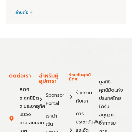
อ่านต่อ »
ติดต่อเรา
สำหรับผู้
ร่วมกับศุภนิ
มิตฯ
อุปการะ
มูลนิธิ
809
ศุภนิมิตแห่ง
ร่วมงาน
Sponsor
ซ.ศุภนิมิต
ประเทศไทย
กับเรา
Portal
ถ.ประชาอุทิศ
ได้รับ
การ
แขวง
อนุญาต
เรานำ
ประชาสัมพันธ์
สามเสนนอก
จากกรม
เงิน
และจัด
เขต
การ