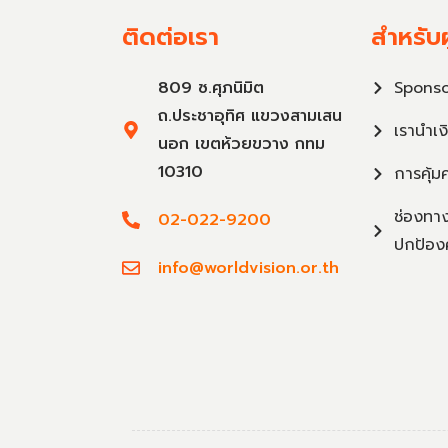
ติดต่อเรา
สำหรับผ
809 ซ.ศุภนิมิต
Sponso
ถ.ประชาอุทิศ แขวงสามเสน
เรานำเง
นอก เขตห้วยขวาง กทม
10310
การคุ้ม
ช่องทาง
02-022-9200
ปกป้อง
info@worldvision.or.th