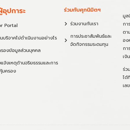
ู้อุปการะ
ร่วมกับศุภนิมิตฯ
มูล
ร่วมงานกับเรา
การ
r Portal
ตาม
การประชาสัมพันธ์และ
ินบริจาคไปดำเนินงานอย่างไร
องค
จัดกิจกรรมระดมทุน
การ
ครองข้อมูลส่วนบุคคล
เงิ
แจ้งเหตุด้านจริยธรรมและการ
ร่ว
คุ้มครอง
ได้
เลข