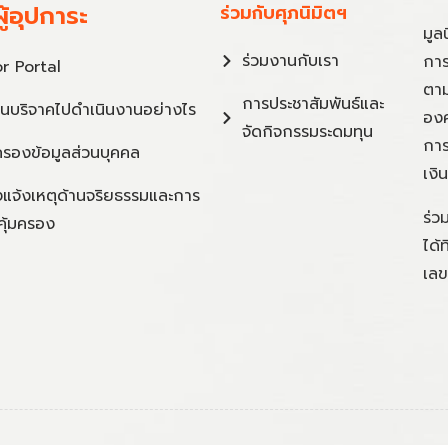
ู้อุปการะ
ร่วมกับศุภนิมิตฯ
มูล
ร่วมงานกับเรา
การ
r Portal
ตาม
การประชาสัมพันธ์และ
ินบริจาคไปดำเนินงานอย่างไร
องค
จัดกิจกรรมระดมทุน
การ
ครองข้อมูลส่วนบุคคล
เงิ
แจ้งเหตุด้านจริยธรรมและการ
ร่ว
คุ้มครอง
ได้
เลข