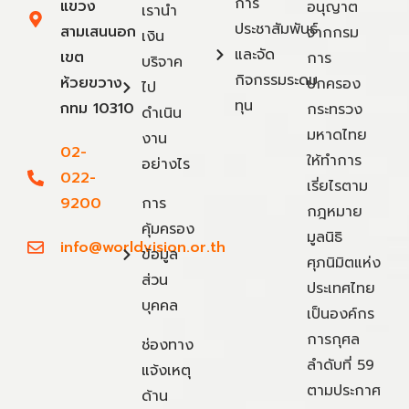
การ
แขวง
อนุญาต
เรานำ
ประชาสัมพันธ์
สามเสนนอก
จากกรม
เงิน
และจัด
เขต
การ
บริจาค
กิจกรรมระดม
ห้วยขวาง
ปกครอง
ไป
ทุน
กทม 10310
กระทรวง
ดำเนิน
มหาดไทย
งาน
02-
ให้ทำการ
อย่างไร
022-
เรี่ยไรตาม
9200
การ
กฎหมาย
คุ้มครอง
มูลนิธิ
info@worldvision.or.th
ข้อมูล
ศุภนิมิตแห่ง
ส่วน
ประเทศไทย
บุคคล
เป็นองค์กร
การกุศล
ช่องทาง
ลำดับที่ 59
แจ้งเหตุ
ตามประกาศ
ด้าน