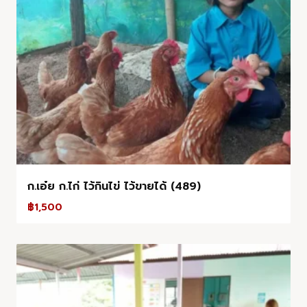
ก.เอ๋ย ก.ไก่ ไว้กินไข่ ไว้ขายได้ (489)
฿
1,500