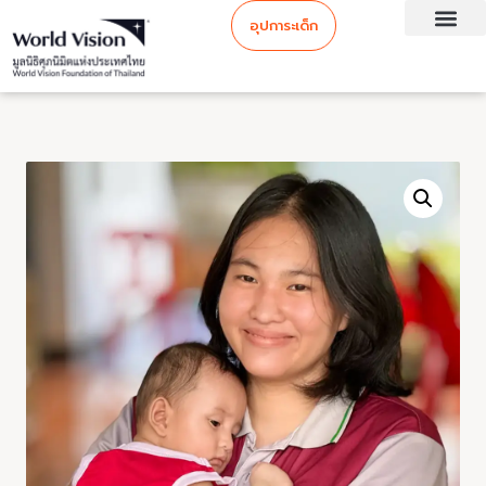
อุปการะเด็ก