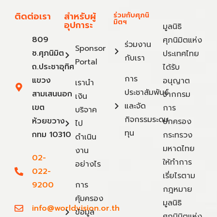
ติดต่อเรา
สำหรับผู้
ร่วมกับศุภนิ
มิตฯ
อุปการะ
มูลนิธิ
809
ศุภนิมิตแห่ง
ร่วมงาน
Sponsor
ซ.ศุภนิมิต
ประเทศไทย
กับเรา
Portal
ถ.ประชาอุทิศ
ได้รับ
การ
แขวง
อนุญาต
เรานำ
ประชาสัมพันธ์
สามเสนนอก
จากกรม
เงิน
และจัด
เขต
การ
บริจาค
กิจกรรมระดม
ห้วยขวาง
ปกครอง
ไป
ทุน
กทม 10310
กระทรวง
ดำเนิน
มหาดไทย
งาน
02-
ให้ทำการ
อย่างไร
022-
เรี่ยไรตาม
9200
การ
กฎหมาย
คุ้มครอง
มูลนิธิ
info@worldvision.or.th
ข้อมูล
ศุภนิมิตแห่ง