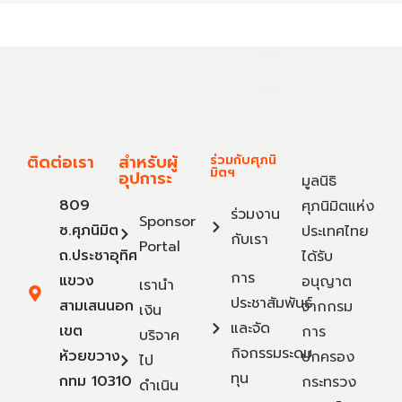
ติดต่อเรา
สำหรับผู้
ร่วมกับศุภนิ
มิตฯ
อุปการะ
มูลนิธิ
809
ศุภนิมิตแห่ง
ร่วมงาน
Sponsor
ซ.ศุภนิมิต
ประเทศไทย
กับเรา
Portal
ถ.ประชาอุทิศ
ได้รับ
การ
แขวง
อนุญาต
เรานำ
ประชาสัมพันธ์
สามเสนนอก
จากกรม
เงิน
และจัด
เขต
การ
บริจาค
กิจกรรมระดม
ห้วยขวาง
ปกครอง
ไป
ทุน
กทม 10310
กระทรวง
ดำเนิน