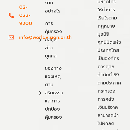
มหาดไทย
งาน
02-
ให้ทำการ
อย่างไร
022-
เรี่ยไรตาม
9200
การ
กฎหมาย
คุ้มครอง
มูลนิธิ
info@worldvision.or.th
ข้อมูล
ศุภนิมิตแห่ง
ส่วน
ประเทศไทย
บุคคล
เป็นองค์กร
การกุศล
ช่องทาง
ลำดับที่ 59
แจ้งเหตุ
ตามประกาศ
ด้าน
กระทรวง
จริยธรรม
การคลัง
และการ
เงินบริจาค
ปกป้อง
สามารถนำ
คุ้มครอง
ไปหักลด