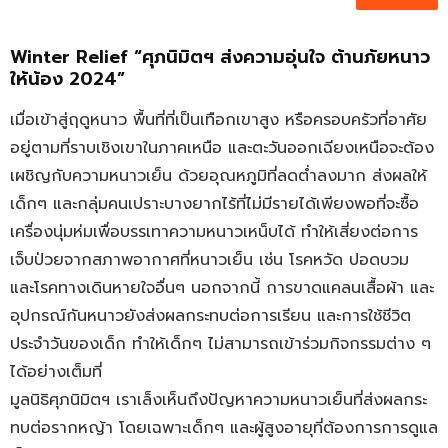
Winter Relief “ศุภนิมิตฯ ส่งความอุ่นใจ ต้านภัยหนาว
ให้น้อง 2024”
เมื่อเข้าสู่ฤดูหนาว พื้นที่ที่เป็นเทือกเขาสูง หรือครอบครัวที่อาศัย
อยู่ตามที่ราบเชิงเขาในภาคเหนือ และตะวันออกเฉียงเหนือจะต้อง
เผชิญกับความหนาวเย็น ด้วยอุณหภูมิที่ลดต่ำลงมาก ส่งผลให้
เด็กๆ และกลุ่มคนเปราะบางยากไร้ที่ไม่มีรายได้เพียงพอที่จะซื้อ
เครื่องนุ่มห่มเพื่อบรรเทาความหนาวเหน็บได้ ทำให้เสี่ยงต่อการ
เจ็บป่วยจากสภาพอากาศที่หนาวเย็น เช่น โรคหวัด ปอดบวม
และโรคทางเดินหายใจอื่นๆ นอกจากนี้ การขาดแคลนเสื้อผ้า และ
อุปกรณ์กันหนาวยังส่งผลกระทบต่อการเรียน และการใช้ชีวิต
ประจำวันของเด็ก ทำให้เด็กๆ ไม่สามารถเข้าร่วมกิจกรรมต่าง ๆ
ได้อย่างเต็มที่
มูลนิธิศุภนิมิตฯ เราเล็งเห็นถึงปัญหาความหนาวเย็นที่ส่งผลกระ
ทบต่อรากหญ้า โดยเฉพาะเด็กๆ และผู้สูงอายุที่ต้องการการดูแล