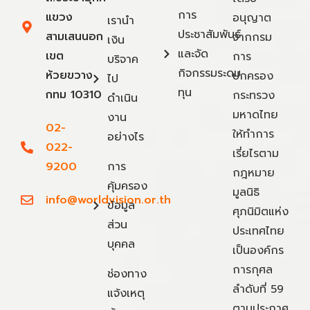
การ
แขวง
อนุญาต
เรานำ
ประชาสัมพันธ์
สามเสนนอก
จากกรม
เงิน
และจัด
เขต
การ
บริจาค
กิจกรรมระดม
ห้วยขวาง
ปกครอง
ไป
ทุน
กทม 10310
กระทรวง
ดำเนิน
มหาดไทย
งาน
02-
ให้ทำการ
อย่างไร
022-
เรี่ยไรตาม
9200
การ
กฎหมาย
คุ้มครอง
มูลนิธิ
info@worldvision.or.th
ข้อมูล
ศุภนิมิตแห่ง
ส่วน
ประเทศไทย
บุคคล
เป็นองค์กร
การกุศล
ช่องทาง
ลำดับที่ 59
แจ้งเหตุ
ตามประกาศ