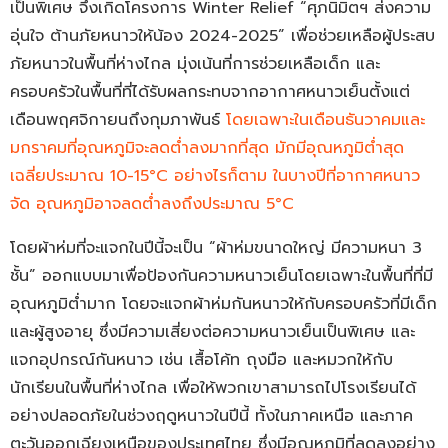
เป็นพิเศษ จึงเกิดโครงการ Winter Relief “ศุภนิมิตฯ ส่งความ
อุ่นใจ ต้านภัยหนาวให้น้อง 2024-2025” เพื่อช่วยเหลือผู้ประสบ
ภัยหนาวในพื้นที่ห่างไกล มุ่งเน้นที่การช่วยเหลือเด็ก และ
ครอบครัวในพื้นที่ที่ได้รับผลกระทบจากอากาศหนาวเย็นตั้งแต่
เดือนพฤศจิกายนถึงกุมภาพันธ์
โดยเฉพาะในเดือนธันวาคมและ
มกราคมที่อุณหภูมิจะลดต่ำลงมากที่สุด มักมีอุณหภูมิต่ำสุด
เฉลี่ยประมาณ 10-15°C อย่างไรก็ตาม ในบางปีที่อากาศหนาว
จัด อุณหภูมิอาจลดต่ำลงถึงประมาณ 5°C
โดยผ้าห่มที่จะแจกในปีนี้จะเป็น “ผ้าห่มขนาดใหญ่ มีความหนา 3
ชั้น” ออกแบบมาเพื่อป้องกันความหนาวเย็นโดยเฉพาะในพื้นที่ที่มี
อุณหภูมิต่ำมาก โดยจะแจกผ้าห่มกันหนาวให้กับครอบครัวที่มีเด็ก
และผู้สูงอายุ ซึ่งมีความเสี่ยงต่อความหนาวเย็นเป็นพิเศษ และ
แจกอุปกรณ์กันหนาว เช่น เสื้อโค้ท ถุงมือ และหมวกให้กับ
นักเรียนในพื้นที่ห่างไกล เพื่อให้พวกเขาสามารถไปโรงเรียนได้
อย่างปลอดภัยในช่วงฤดูหนาวในปีนี้ ทั้งในภาคเหนือ และภาค
ตะวันออกเฉียงเหนือของประเทศไทย ซึ่งมีอุณหภูมิที่ลดลงอย่าง