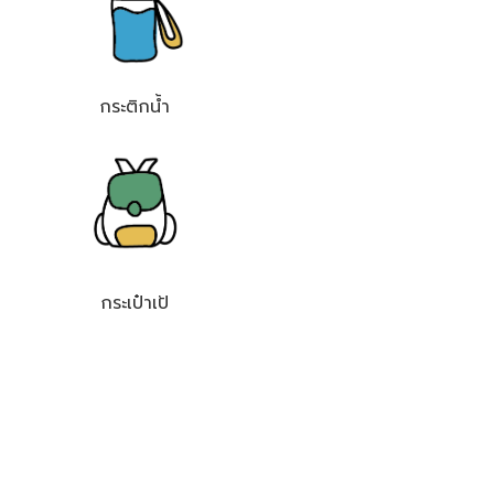
กระติกน้ำ
กระเป๋าเป้