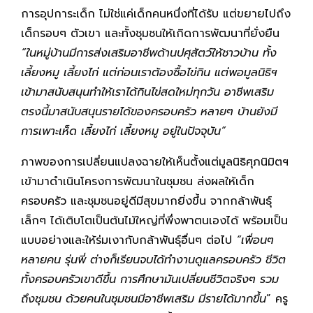
การอุปการะเด็ก ไม่ใช่แค่เด็กคนหนึ่งที่ได้รับ แต่ขยายไปถึง
เด็กรอบๆ ตัวเขา และทั้งชุมชนให้เกิดการพัฒนาที่ยั่งยืน
“ในหมู่บ้านมีการส่งเสริมอาชีพด้านปศุสัตว์ให้ชาวบ้าน ทั้ง
เลี้ยงหมู เลี้ยงไก่ แต่ก่อนเราต้องซื้อไข่กิน แต่พอมูลนิธิฯ
เข้ามาสนับสนุนทำให้เราได้กินไข่สดใหม่ทุกวัน อาชีพเสริม
ตรงนี้มาสนับสนุนรายได้ของครอบครัว หลายๆ บ้านยังมี
การเพาะเห็ด เลี้ยงไก่ เลี้ยงหมู อยู่ในปัจจุบัน”
ภาพของการเปลี่ยนแปลงฉายให้เห็นตั้งแต่มูลนิธิศุภนิมิตฯ
เข้ามาดำเนินโครงการพัฒนาในชุมชน ส่งผลให้เด็ก
ครอบครัว และชุมชนอยู่ดีมีสุขมากยิ่งขึ้น จากกล้าพันธุ์
เล็กๆ ได้เติบโตเป็นต้นไม้ใหญ่ที่พึ่งพาตนเองได้ พร้อมเป็น
แบบอย่างและให้ร่มเงากับกล้าพันธุ์อื่นๆ ต่อไป
“เพื่อนๆ
หลายคน รุ่นพี่ ต่างก็เรียนจบได้ทำงานดูแลครอบครัว ชีวิต
ทั้งครอบครัวเขาดีขึ้น การศึกษามันเปลี่ยนชีวิตจริงๆ รวม
ถึงชุมชน ด้วยคนในชุมชนมีอาชีพเสริม มีรายได้มากขึ้น
” ครู