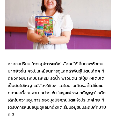
หากจะเปรียบ
‘การอุปการะเด็ก’
สักคนให้เห็นภาพชัดเจน
มากยิ่งขึ้น คงเป็นเหมือนการดูแลกล้าพันธุ์ไม้ต้นเล็กๆ ที่
ต้องคอยประคบประหงม รดน้ำ พรวนดิน ใส่ปุ๋ย ให้เติบโต
เป็นต้นไม้ใหญ่ แม้ต้องใช้เวลาแต่ไม่นานเกินรอก็ได้ชื่นชม
ดอกผลที่สวยงาม อย่างเช่น
‘ครูมะปราง วธัญญา’
อดีต
เด็กในความอุปการะของมูลนิธิศุภนิมิตแห่งประเทศไทย ที่
ได้รับการสนับสนุนดูแลมาตั้งแต่เรียนอยู่ชั้นประถมศึกษาปี
ที่ 3