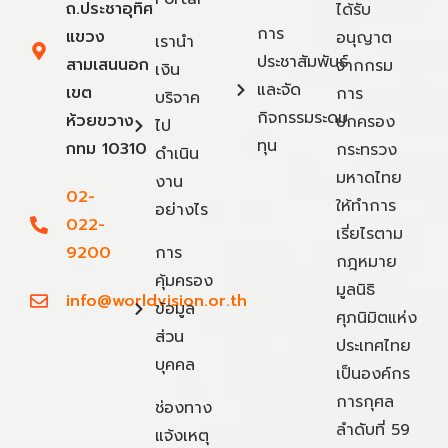
ถ.ประชาอุทิศ
ได้รับ
การ
แขวง
อนุญาต
เรานำ
ประชาสัมพันธ์
สามเสนนอก
จากกรม
เงิน
และจัด
เขต
การ
บริจาค
กิจกรรมระดม
ห้วยขวาง
ปกครอง
ไป
ทุน
กทม 10310
กระทรวง
ดำเนิน
มหาดไทย
งาน
02-
ให้ทำการ
อย่างไร
022-
เรี่ยไรตาม
9200
การ
กฎหมาย
คุ้มครอง
มูลนิธิ
info@worldvision.or.th
ข้อมูล
ศุภนิมิตแห่ง
ส่วน
ประเทศไทย
บุคคล
เป็นองค์กร
การกุศล
ช่องทาง
ลำดับที่ 59
แจ้งเหตุ