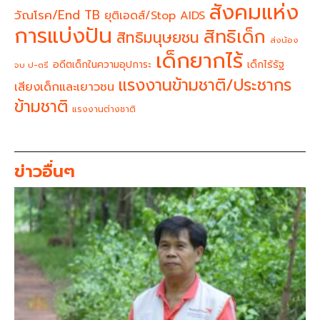
สังคมแห่ง
วัณโรค/End TB
ยุติเอดส์/Stop AIDS
การแบ่งปัน
สิทธิเด็ก
สิทธิมนุษยชน
ส่งน้อง
เด็กยากไร้
อดีตเด็กในความอุปการะ
เด็กไร้รัฐ
จบ ป-ตรี
แรงงานข้ามชาติ/ประชากร
เสียงเด็กและเยาวชน
ข้ามชาติ
แรงงานต่างชาติ
ข่าวอื่นๆ