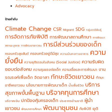
Advocacy
ป้ายกำกับ
Climate Change
CSR
SDG
Migrant
กลุ่มชาติพันธุ์
การจัดการภัยพิบัติ
การพัฒนาสถานศึกษา
การพัฒนา
การมีส่วนร่วมของเด็ก
สถานะบุคคล
การพัฒนาเยาวชน
ความ
ครอบครัวอยู่ดีมีสุข
ครอบครัวสุขสันต์
ความมั่นคงทางอาหาร
ยั่งยืน
ความรับผิด
ความยุติธรรมในสังคม (Social Justice)
ชอบต่อสังคม
งาน
ความรุนแรงต่อเด็ก
ความเชื่อและการพัฒนา
ทักษะชีวิตเยาวชน
จิตอาสา
รณรงค์เพื่อเด็ก
ทักษะ
บริการ
นโยบายการพัฒนาเด็ก
อาชีพเยาวชน
น้ำเพื่อชีวิต
บริจาคทุนการศึกษา
สุขภาพขั้นพื้นฐาน
ผู้นำ
ปกป้องคุ้มครองเด็ก
บริจาคเงิน
ประชากรข้ามชาติ
พัฒนาชุมชน
เยาวชน
ยุติ
ภัยพิบัติ
พัฒนาการศึกษา