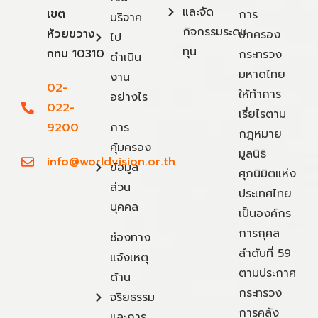
และจัด
เขต
การ
บริจาค
กิจกรรมระดม
ห้วยขวาง
ปกครอง
ไป
ทุน
กทม 10310
กระทรวง
ดำเนิน
มหาดไทย
งาน
02-
ให้ทำการ
อย่างไร
022-
เรี่ยไรตาม
9200
การ
กฎหมาย
คุ้มครอง
มูลนิธิ
info@worldvision.or.th
ข้อมูล
ศุภนิมิตแห่ง
ส่วน
ประเทศไทย
บุคคล
เป็นองค์กร
การกุศล
ช่องทาง
ลำดับที่ 59
แจ้งเหตุ
ตามประกาศ
ด้าน
กระทรวง
จริยธรรม
การคลัง
และการ