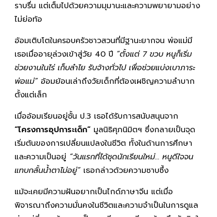
ราบรื่น แต่เต็มไปด้วยความมุมานะและความพยายามอย่าง
ไม่ย่อท้อ
อ้อมเติบโตในครอบครัวชาวสวนที่มีฐานะยากจน พ่อแม่มี
เธอเมื่ออายุล่วงเข้าสู่วัย 40 ปี
“ตั้งแต่ 7 ขวบ หนูก็เริ่ม
ช่วยงานในไร่ เก็บลำไย รับจ้างทั่วไป เพื่อช่วยแบ่งเบาภาระ
พ่อแม่”
อ้อมย้อนเล่าถึงวัยเด็กที่ต้องเผชิญความลำบาก
ตั้งแต่เล็ก
เมื่ออ้อมเรียนอยู่ชั้น ป.3 เธอได้รับการสนับสนุนจาก
“โครงการอุปการะเด็ก”
มูลนิธิศุภนิมิตฯ ซึ่งกลายเป็นจุด
เริ่มต้นของการเปลี่ยนแปลงในชีวิต ทั้งในด้านการศึกษา
และความเป็นอยู่
“วันแรกที่ได้ชุดนักเรียนใหม่… หนูดีใจจน
แทบกลั้นน้ำตาไม่อยู่”
เธอกล่าวด้วยความซาบซึ้ง
แม้จะเคยมีความฝันอยากเป็นไกด์ภาษาจีน แต่เมื่อ
พิจารณาถึงความมั่นคงในชีวิตและความจำเป็นในการดูแล