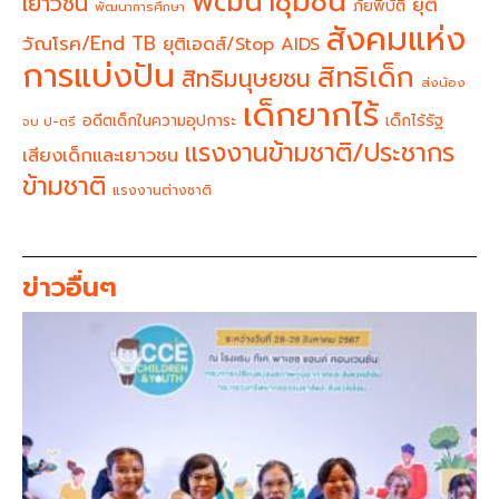
พัฒนาชุมชน
เยาวชน
ยุติ
ภัยพิบัติ
พัฒนาการศึกษา
สังคมแห่ง
วัณโรค/End TB
ยุติเอดส์/Stop AIDS
การแบ่งปัน
สิทธิเด็ก
สิทธิมนุษยชน
ส่งน้อง
เด็กยากไร้
อดีตเด็กในความอุปการะ
เด็กไร้รัฐ
จบ ป-ตรี
แรงงานข้ามชาติ/ประชากร
เสียงเด็กและเยาวชน
ข้ามชาติ
แรงงานต่างชาติ
ข่าวอื่นๆ