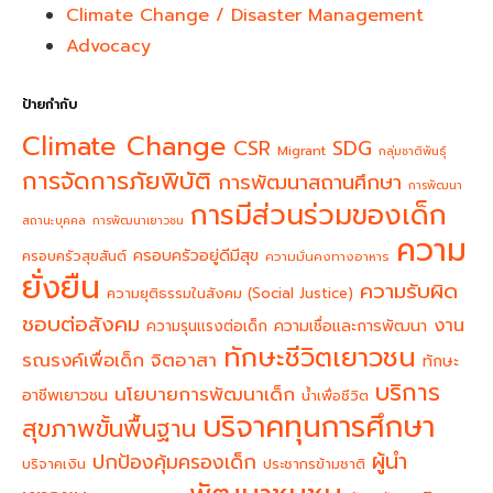
Climate Change / Disaster Management
Advocacy
ป้ายกำกับ
Climate Change
CSR
SDG
Migrant
กลุ่มชาติพันธุ์
การจัดการภัยพิบัติ
การพัฒนาสถานศึกษา
การพัฒนา
การมีส่วนร่วมของเด็ก
สถานะบุคคล
การพัฒนาเยาวชน
ความ
ครอบครัวอยู่ดีมีสุข
ครอบครัวสุขสันต์
ความมั่นคงทางอาหาร
ยั่งยืน
ความรับผิด
ความยุติธรรมในสังคม (Social Justice)
ชอบต่อสังคม
งาน
ความรุนแรงต่อเด็ก
ความเชื่อและการพัฒนา
ทักษะชีวิตเยาวชน
จิตอาสา
รณรงค์เพื่อเด็ก
ทักษะ
บริการ
นโยบายการพัฒนาเด็ก
อาชีพเยาวชน
น้ำเพื่อชีวิต
บริจาคทุนการศึกษา
สุขภาพขั้นพื้นฐาน
ผู้นำ
ปกป้องคุ้มครองเด็ก
บริจาคเงิน
ประชากรข้ามชาติ