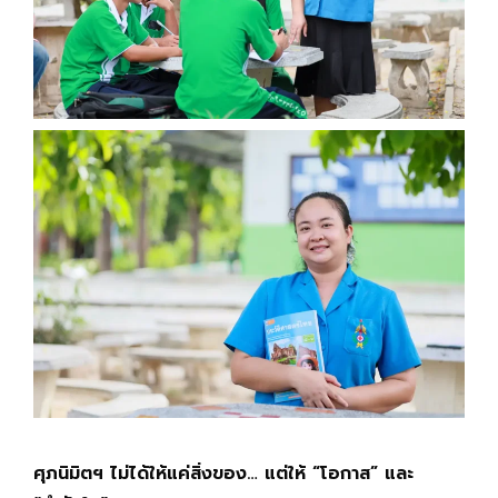
ศุภนิมิตฯ ไม่ได้ให้แค่สิ่งของ… แต่ให้ “โอกาส” และ