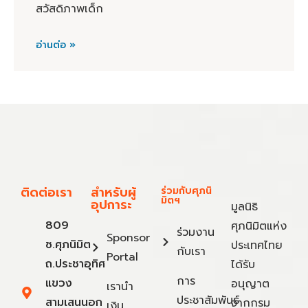
สวัสดิภาพเด็ก
อ่านต่อ »
ติดต่อเรา
สำหรับผู้
ร่วมกับศุภนิ
มิตฯ
อุปการะ
มูลนิธิ
809
ศุภนิมิตแห่ง
ร่วมงาน
Sponsor
ซ.ศุภนิมิต
ประเทศไทย
กับเรา
Portal
ถ.ประชาอุทิศ
ได้รับ
การ
แขวง
อนุญาต
เรานำ
ประชาสัมพันธ์
สามเสนนอก
จากกรม
เงิน