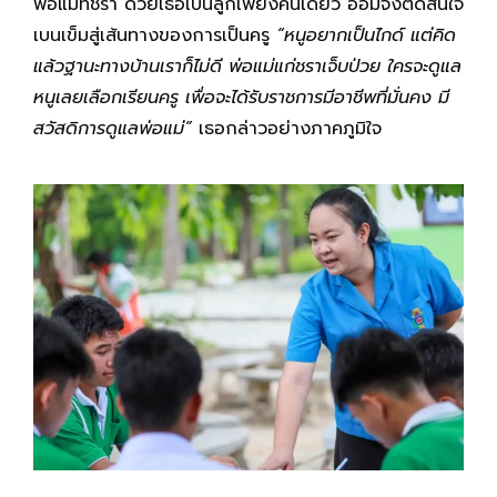
พ่อแม่ที่ชรา ด้วยเธอเป็นลูกเพียงคนเดียว อ้อมจึงตัดสินใจ
เบนเข็มสู่เส้นทางของการเป็นครู
“หนูอยากเป็นไกด์ แต่คิด
แล้วฐานะทางบ้านเราก็ไม่ดี พ่อแม่แก่ชราเจ็บป่วย ใครจะดูแล
หนูเลยเลือกเรียนครู เพื่อจะได้รับราชการมีอาชีพที่มั่นคง มี
สวัสดิการดูแลพ่อแม่”
เธอกล่าวอย่างภาคภูมิใจ