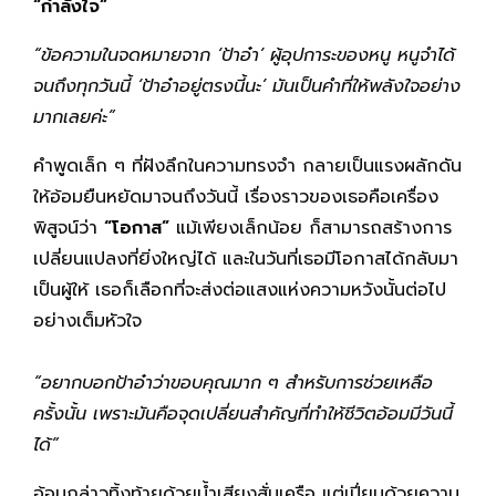
“กำลังใจ”
“ข้อความในจดหมายจาก ‘ป้าอ๋า’ ผู้อุปการะของหนู หนูจำได้
จนถึงทุกวันนี้ ‘ป้าอ๋าอยู่ตรงนี้นะ’ มันเป็นคำที่ให้พลังใจอย่าง
มากเลยค่ะ”
คำพูดเล็ก ๆ ที่ฝังลึกในความทรงจำ กลายเป็นแรงผลักดัน
ให้อ้อมยืนหยัดมาจนถึงวันนี้ เรื่องราวของเธอคือเครื่อง
พิสูจน์ว่า
“โอกาส”
แม้เพียงเล็กน้อย ก็สามารถสร้างการ
เปลี่ยนแปลงที่ยิ่งใหญ่ได้ และในวันที่เธอมีโอกาสได้กลับมา
เป็นผู้ให้ เธอก็เลือกที่จะส่งต่อแสงแห่งความหวังนั้นต่อไป
อย่างเต็มหัวใจ
“อยากบอกป้าอ๋าว่าขอบคุณมาก ๆ สำหรับการช่วยเหลือ
ครั้งนั้น เพราะมันคือจุดเปลี่ยนสำคัญที่ทำให้ชีวิตอ้อมมีวันนี้
ได้”
อ้อมกล่าวทิ้งท้ายด้วยน้ำเสียงสั่นเครือ แต่เปี่ยมด้วยความ