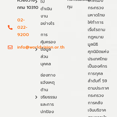
ห้วยขวาง
ปกครอง
ไป
ทุน
กทม 10310
กระทรวง
ดำเนิน
มหาดไทย
งาน
02-
ให้ทำการ
อย่างไร
022-
เรี่ยไรตาม
9200
การ
กฎหมาย
คุ้มครอง
มูลนิธิ
info@worldvision.or.th
ข้อมูล
ศุภนิมิตแห่ง
ส่วน
ประเทศไทย
บุคคล
เป็นองค์กร
การกุศล
ช่องทาง
ลำดับที่ 59
แจ้งเหตุ
ตามประกาศ
ด้าน
กระทรวง
จริยธรรม
การคลัง
และการ
เงินบริจาค
ปกป้อง