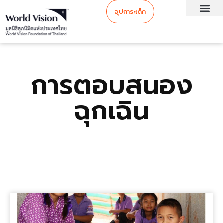
อุปการะเด็ก
การตอบสนอง
ฉุกเฉิน