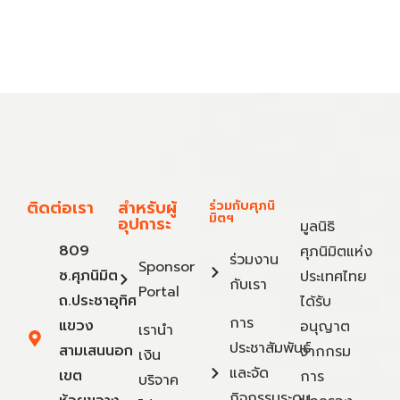
ติดต่อเรา
สำหรับผู้
ร่วมกับศุภนิ
มิตฯ
อุปการะ
มูลนิธิ
809
ศุภนิมิตแห่ง
ร่วมงาน
Sponsor
ซ.ศุภนิมิต
ประเทศไทย
กับเรา
Portal
ถ.ประชาอุทิศ
ได้รับ
การ
แขวง
อนุญาต
เรานำ
ประชาสัมพันธ์
สามเสนนอก
จากกรม
เงิน
และจัด
เขต
การ
บริจาค
กิจกรรมระดม