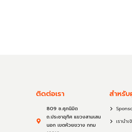
ติดต่อเรา
สำหรับผ
809 ซ.ศุภนิมิต
Sponso
ถ.ประชาอุทิศ แขวงสามเสน
เรานำเง
นอก เขตห้วยขวาง กทม