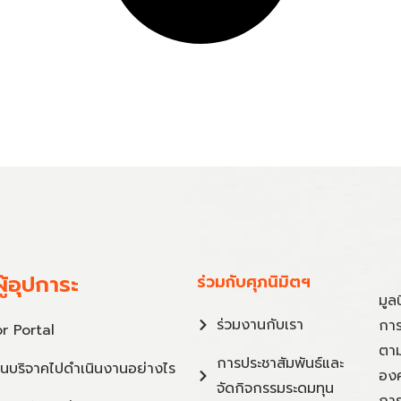
ู้อุปการะ
ร่วมกับศุภนิมิตฯ
มูล
ร่วมงานกับเรา
การ
r Portal
ตาม
การประชาสัมพันธ์และ
ินบริจาคไปดำเนินงานอย่างไร
องค
จัดกิจกรรมระดมทุน
การ