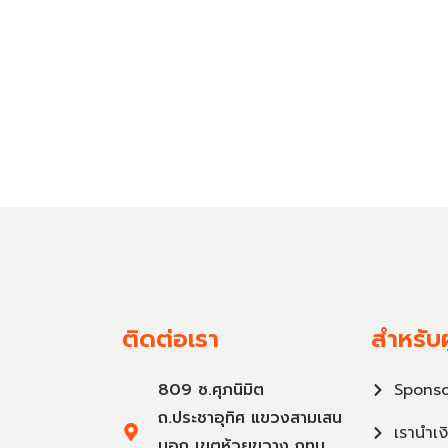
ติดต่อเรา
สำหรับผ
809 ซ.ศุภนิมิต
Sponso
ถ.ประชาอุทิศ แขวงสามเสน
เรานำเง
นอก เขตห้วยขวาง กทม