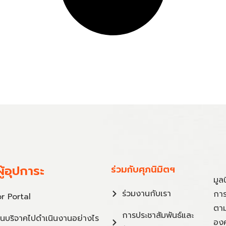
ู้อุปการะ
ร่วมกับศุภนิมิตฯ
มูล
ร่วมงานกับเรา
การ
r Portal
ตาม
การประชาสัมพันธ์และ
ินบริจาคไปดำเนินงานอย่างไร
องค