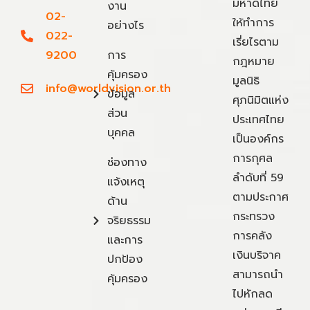
มหาดไทย
งาน
02-
ให้ทำการ
อย่างไร
022-
เรี่ยไรตาม
9200
การ
กฎหมาย
คุ้มครอง
มูลนิธิ
info@worldvision.or.th
ข้อมูล
ศุภนิมิตแห่ง
ส่วน
ประเทศไทย
บุคคล
เป็นองค์กร
การกุศล
ช่องทาง
ลำดับที่ 59
แจ้งเหตุ
ตามประกาศ
ด้าน
กระทรวง
จริยธรรม
การคลัง
และการ
เงินบริจาค
ปกป้อง
สามารถนำ
คุ้มครอง
ไปหักลด