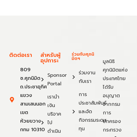
ติดต่อเรา
สำหรับผู้
ร่วมกับศุภนิ
มิตฯ
อุปการะ
มูลนิธิ
809
ศุภนิมิตแห่ง
ร่วมงาน
Sponsor
ซ.ศุภนิมิต
ประเทศไทย
กับเรา
Portal
ถ.ประชาอุทิศ
ได้รับ
การ
แขวง
อนุญาต
เรานำ
ประชาสัมพันธ์
สามเสนนอก
จากกรม
เงิน
และจัด
เขต
การ
บริจาค
กิจกรรมระดม
ห้วยขวาง
ปกครอง
ไป
ทุน
กทม 10310
กระทรวง
ดำเนิน