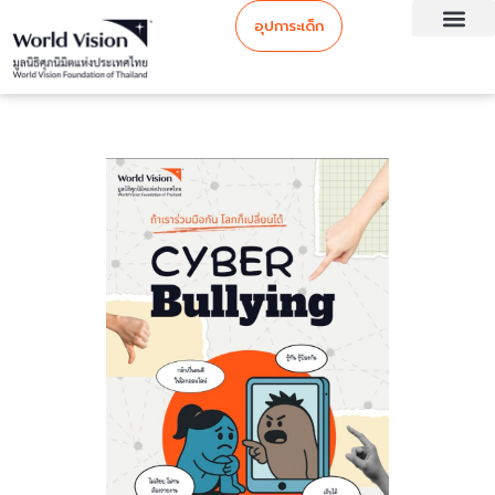
อุปการะเด็ก