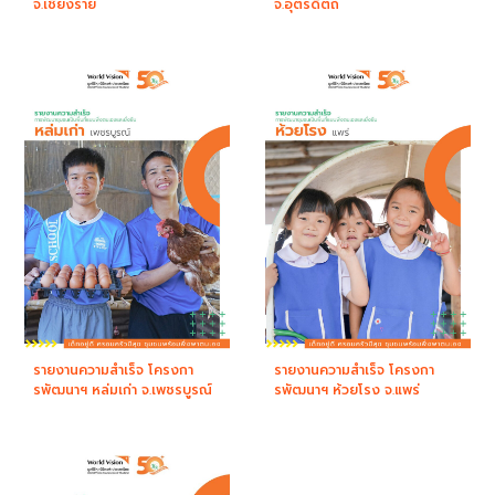
จ.เชียงราย
จ.อุตรดิตถ์
รายงานความสำเร็จ โครงกา
รายงานความสำเร็จ โครงกา
รพัฒนาฯ หล่มเก่า จ.เพชรบูรณ์
รพัฒนาฯ ห้วยโรง จ.แพร่