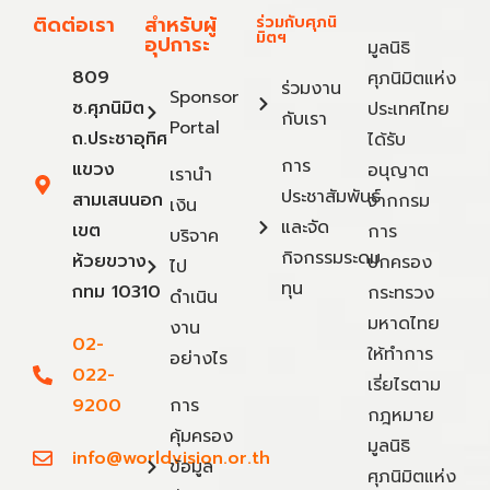
ติดต่อเรา
สำหรับผู้
ร่วมกับศุภนิ
มิตฯ
อุปการะ
มูลนิธิ
809
ศุภนิมิตแห่ง
ร่วมงาน
Sponsor
ซ.ศุภนิมิต
ประเทศไทย
กับเรา
Portal
ถ.ประชาอุทิศ
ได้รับ
การ
แขวง
อนุญาต
เรานำ
ประชาสัมพันธ์
สามเสนนอก
จากกรม
เงิน
และจัด
เขต
การ
บริจาค
กิจกรรมระดม
ห้วยขวาง
ปกครอง
ไป
ทุน
กทม 10310
กระทรวง
ดำเนิน
มหาดไทย
งาน
02-
ให้ทำการ
อย่างไร
022-
เรี่ยไรตาม
9200
การ
กฎหมาย
คุ้มครอง
มูลนิธิ
info@worldvision.or.th
ข้อมูล
ศุภนิมิตแห่ง