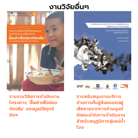
งานวิจัยอื่นๆ
รานงานวิจัยการดำเนินงาน
การสนับสนุนงานบริการ
โครงการ ‘มื้อเช้าเพื่อน้อง
ด้านการคืนสู่สังคมของผู้
ท้องอิ่ม’ ของมูลนิธิศุภนิ
เสียหายจากการค้ามนุษย์
มิตฯ
ข้อแนะนำในการดำเนินงาน
สำหรับอนุภูมิภาคลุ่มแม่น้ำ
โขง ​