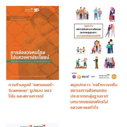
การค้ามนุษย์ ‘แสกมเมอร์-
สมุดปกขาว ‘กลไกการขยับ
Scammer’ รูปแบบ แนว
สถานะทางสังคมของ
โน้ม และสถานการณ์
ประชากรกลุ่มฐานราก’
บทบาทขององค์กรไม่
แสวงหาผลกำไร​