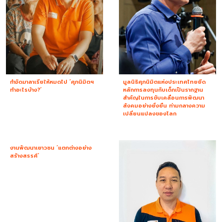
กำจัดมาลาเรียให้หมดไป ‘ศุภนิมิตฯ
มูลนิธิศุภนิมิตแห่งประเทศไทยยึด
ทำอะไรบ้าง?’
หลักการลงทุนกับเด็กเป็นรากฐาน
สำคัญในการขับเคลื่อนการพัฒนา
สังคมอย่างยั่งยืน ท่ามกลางความ
เปลี่ยนแปลงของโลก
งานพัฒนาเยาวชน ‘แตกต่างอย่าง
สร้างสรรค์’