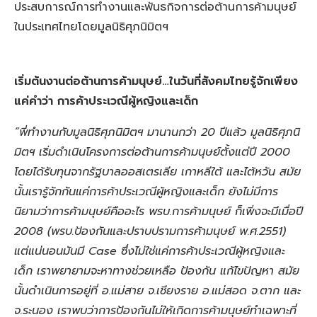
ประสบการณ์การทำงานและพันธกิจการต่อต้านการค้ามนุษย์
ในประเทศไทยโดยมูลนิธิศุภนิมิตฯ
เริ่มต้นงานต่อต้านการค้ามนุษย์…ในวันที่สังคมไทยรู้จักเพียง
แค่คำว่า การค้าประเวณีผู้หญิงและเด็ก
“พี่ทำงานกับมูลนิธิศุภนิมิตฯ มานานกว่า 20 ปีแล้ว มูลนิธิศุภนิ
มิตฯ เริ่มดำเนินโครงการต่อต้านการค้ามนุษย์ตั้งแต่ปี 2000
โดยได้รับทุนจากรัฐบาลออสเตรเลีย เกาหลีใต้ และไต้หวัน สมัย
นั้นเรารู้จักกันแค่การค้าประเวณีผู้หญิงและเด็ก ยังไม่มีการ
นิยามว่าการค้ามนุษย์คืออะไร พรบ.การค้ามนุษย์ ก็เพิ่งจะมีเมื่อปี
2008 (พรบ.ป้องกันและปราบปรามการค้ามนุษย์ พ.ศ.2551)
แต่แน่นอนมันมี Case ซึ่งไม่ใช่แค่การค้าประเวณีผู้หญิงและ
เด็ก เราพยายามจะหาทางช่วยเหลือ ป้องกัน แก้ไขปัญหา สมัย
นั้นดำเนินการอยู่ที่ อ.แม่สาย จ.เชียงราย อ.แม่สอด จ.ตาก และ
จ.ระนอง เราพบว่าการป้องกันไม่ให้เกิดการค้ามนุษย์ทำเฉพาะที่