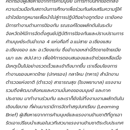
คัดกรองผู้เสียหายจากการค้ามนุษย์ มีการทำบันทึกข้อตกลง
ความร่วมมือกับสถาบันการศึกษาเพื่อร่วมกันส่งเสริมความรู้ให้
เข้าใจข้อกฎหมายเพื่อนำไปสู่การปฏิบัติอย่างถูกต้อง เรายังคง
มีการทำงานด้านการป้องกัน รณรงค์โดยผลักดันในระดับ
จังหวัดให้มีการจัดตั้งศูนย์ปฏิบัติการป้องกันและปราบปรามการ
ค้ามนุษย์ระดับอำเภอ 4 แห่งคือที่ อ.แม่สาย อ.เชียงแสน
อ.เชียงของ และ อ.เวียงแก่น ซึ่งอำเภอเหล่านี้ติดชายไทยเมีย
นมา และ สปป.ลาว เพื่อให้การตอบสนองและเข้าช่วยเหลือเมื่อ
มีเหตุเป็นไปอย่างรวดเร็วและเข้าถึงมากขึ้น เราเชื่อมโยงการ
ทำงานของมหาดไทย (ปกครอง) กลาโหม (ทหาร) สำนักงาน
ตำรวจแห่งชาติ (ตำรวจ) สาธารณสุข (โรงพยาบาล) แรงงาน
รวมถึงพัฒนาสังคมและความมั่นคงของมนุษย์ และภาค
ประชาชน มาทำงานร่วมกัน และเราก็ยังไม่ทิ้งงานงานผลักดันใน
เชิงนโยบาย ที่ผ่านมาเรามีการจัดทำสรุปบทเรียน (Learning
Brief) ผู้เสียหายจากการค้ามนุษย์และแรงงานข้ามชาติที่ถูกเอา
รัดเอาเปรียบนำเสนอในเวทีเสวนาแรงงานข้ามชาติระดับประเทศ