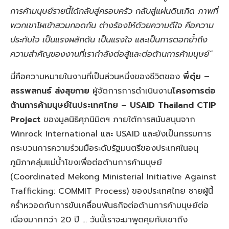
การค้ามนุษย์รายนี้ได้กลับสู่ครอบครัว กลับสู่แผ่นดินเกิด ภาพที่
พวกเขาโผเข้าสวมกอดกัน ต่างร้องไห้ด้วยความดีใจ คือความ
ประทับใจ เป็นแรงผลักดัน เป็นแรงใจ และเป็นการตอกย้ำถึง
ความสำคัญของงานที่เรากำลังต่อสู้และต่อต้านการค้ามนุษย์”
นี่คือความหมายในงานที่เป็นส่วนหนึ่งของชีวิตของ
พี่ตุ๋ย –
สรรพสกนธ์ ส่งสุขกาย
ผู้จัดการการดำเนินงาน
โครงการต่อ
ต้านการค้ามนุษย์ในประเทศไทย – USAID Thailand CTIP
Project
ของมูลนิธิศุภนิมิตฯ ภายใต้การสนับสนุนจาก
Winrock International และ USAID และยังเป็นกรรมการ
กระบวนการความร่วมมือระดับรัฐมนตรีของประเทศในอนุ
ภูมิภาคลุ่มแม่น้ำโขงเพื่อต่อต้านการค้ามนุษย์
(Coordinated Mekong Ministerial Initiative Against
Trafficking: COMMIT Process) ของประเทศไทย ชายผู้นี้
คร่ำหวอดกับการขับเคลื่อนพันธกิจต่อต้านการค้ามนุษย์ต่อ
เนื่องมากกว่า 20 ปี … วันนี้เราจะมาพูดคุยกับเขาถึง