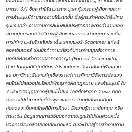
เสียหายด้านแรงงานโดยเฉพาะได้อย่างมีมาตรฐาน โดยเฉพาะ
มาตรา 6/1 ซึ่งจะทำให้สามารถระบุและคุ้มครองผู้เสียหายจาก
การค้ามนุษย์ด้านแรงงานได้มากขึ้น ซึ่งผู้กระทำผิดจะได้รับโทษ
รุนแรงกว่า งานด้านการสนับสนุนประสิทธิภาพการทำงานของ
สถานคุ้มครองสวัสดิภาพผู้เสียหายจากการค้ามนุษย์ รวมถึง
การให้ความสำคัญกับประเด็นแสกมเมอร์-Scammer แก๊งส์
คอลเซ็นเตอร์ เป็นข้อท้าทายเกี่ยวกับการค้ามนุษย์จากการ
บังคับให้กระทำความผิดทางอาญา (Forced Criminality)
ด้วย โดยมูลนิธิศุภนิมิตฯ ได้ร่วมกับมหาวิทยาลัยแม่ฟ้าหลวง
และมหาวิทยาลัยราชภัฎเชียงรายทำการศึกษาวิจัยการล่อลวง
คนไทยไปแสวงประโยชน์เพื่อธุรกิจผิดกฎหมาย และค้ามนุษย์ ใน
3 ประเทศอนุภูมิภาคลุ่มแม่น้ำโขง โดยศึกษาจาก Case ที่ถูก
ล่อลวงไปทำงานทั้งที่กัมพูชาและลาว โดยผู้เสียหายที่ถูก
ล่อลวงจะเป็นคนไทยที่มีการศึกษา มีความรู้ภาษาอังกฤษ หรือ
ภาษาจีน ข้อมูลจากการวิจัยนอกจากจะถูกนำไปเป็นส่วนหนึ่ง
ของการขับเคลื่อนเชิงนโยบายแล้ว ยังจะนำไปสู่การทำงานด้าน