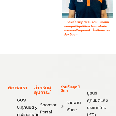
“มาลาเรียไม่รู้จักพรมแดน” บทบาท
ของมูลนิธิศุภนิมิตฯ ในการดำเนิน
งานส่งเสริมสุขภาพในพื้นที่ชายแดน
จังหวัดตาก
ติดต่อเรา
สำหรับผู้
ร่วมกับศุภนิ
มิตฯ
อุปการะ
มูลนิธิ
809
ศุภนิมิตแห่ง
ร่วมงาน
Sponsor
ซ.ศุภนิมิต
ประเทศไทย
กับเรา
Portal
ถ.ประชาอุทิศ
ได้รับ