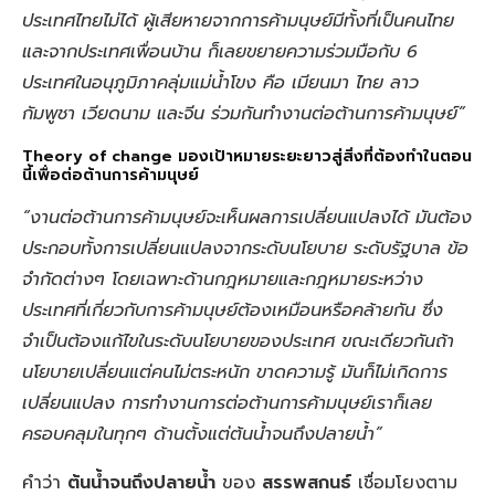
ประเทศไทยไม่ได้ ผู้เสียหายจากการค้ามนุษย์มีทั้งที่เป็นคนไทย
และจากประเทศเพื่อนบ้าน ก็เลยขยายความร่วมมือกับ 6
ประเทศในอนุภูมิภาคลุ่มแม่น้ำโขง คือ เมียนมา ไทย ลาว
กัมพูชา เวียดนาม และจีน ร่วมกันทำงานต่อต้านการค้ามนุษย์”
Theory of change มองเป้าหมายระยะยาวสู่สิ่งที่ต้องทำในตอน
นี้เพื่อต่อต้านการค้ามนุษย์
“งานต่อต้านการค้ามนุษย์จะเห็นผลการเปลี่ยนแปลงได้ มันต้อง
ประกอบทั้งการเปลี่ยนแปลงจากระดับนโยบาย ระดับรัฐบาล ข้อ
จำกัดต่างๆ โดยเฉพาะด้านกฎหมายและกฎหมายระหว่าง
ประเทศที่เกี่ยวกับการค้ามนุษย์ต้องเหมือนหรือคล้ายกัน ซึ่ง
จำเป็นต้องแก้ไขในระดับนโยบายของประเทศ ขณะเดียวกันถ้า
นโยบายเปลี่ยนแต่คนไม่ตระหนัก ขาดความรู้ มันก็ไม่เกิดการ
เปลี่ยนแปลง การทำงานการต่อต้านการค้ามนุษย์เราก็เลย
ครอบคลุมในทุกๆ ด้านตั้งแต่ต้นน้ำจนถึงปลายน้ำ”
คำว่า
ต้นน้ำจนถึงปลายน้ำ
ของ
สรรพสกนธ์
เชื่อมโยงตาม