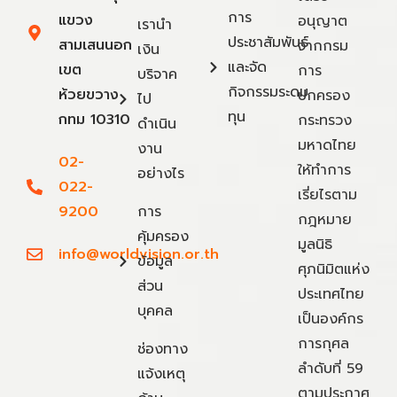
การ
แขวง
อนุญาต
เรานำ
ประชาสัมพันธ์
สามเสนนอก
จากกรม
เงิน
และจัด
เขต
การ
บริจาค
กิจกรรมระดม
ห้วยขวาง
ปกครอง
ไป
ทุน
กทม 10310
กระทรวง
ดำเนิน
มหาดไทย
งาน
02-
ให้ทำการ
อย่างไร
022-
เรี่ยไรตาม
9200
การ
กฎหมาย
คุ้มครอง
มูลนิธิ
info@worldvision.or.th
ข้อมูล
ศุภนิมิตแห่ง
ส่วน
ประเทศไทย
บุคคล
เป็นองค์กร
การกุศล
ช่องทาง
ลำดับที่ 59
แจ้งเหตุ
ตามประกาศ