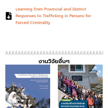
Learning from Provincial and District
Responses to Trafficking in Persons for
Forced Criminality
งานวิจัยอื่นๆ