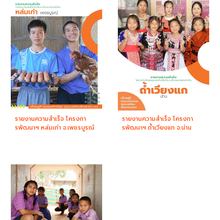
รายงานความสำเร็จ โครงกา
รายงานความสำเร็จ โครงกา
รพัฒนาฯ หล่มเก่า จ.เพชรบูรณ์
รพัฒนาฯ ถ้ำเวียงแก จ.น่าน