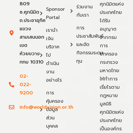
809
ศุภนิมิตแห่ง
ร่วมงาน
Sponsor
ซ.ศุภนิมิต
ประเทศไทย
กับเรา
Portal
ถ.ประชาอุทิศ
ได้รับ
การ
แขวง
อนุญาต
เรานำ
ประชาสัมพันธ์
สามเสนนอก
จากกรม
เงิน
และจัด
เขต
การ
บริจาค
กิจกรรมระดม
ห้วยขวาง
ปกครอง
ไป
ทุน
กทม 10310
กระทรวง
ดำเนิน
มหาดไทย
งาน
02-
ให้ทำการ
อย่างไร
022-
เรี่ยไรตาม
9200
การ
กฎหมาย
คุ้มครอง
มูลนิธิ
info@worldvision.or.th
ข้อมูล
ศุภนิมิตแห่ง
ส่วน
ประเทศไทย
บุคคล
เป็นองค์กร