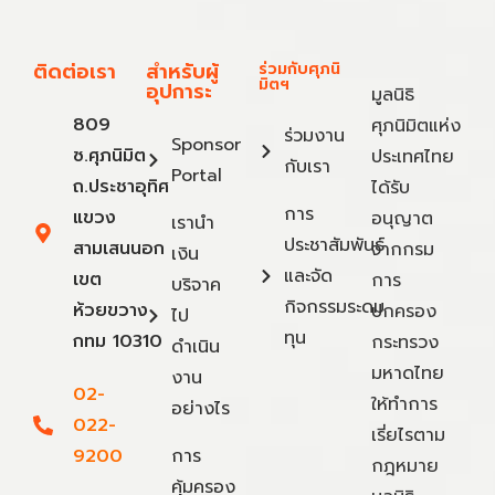
ติดต่อเรา
สำหรับผู้
ร่วมกับศุภนิ
มิตฯ
อุปการะ
มูลนิธิ
809
ศุภนิมิตแห่ง
ร่วมงาน
Sponsor
ซ.ศุภนิมิต
ประเทศไทย
กับเรา
Portal
ถ.ประชาอุทิศ
ได้รับ
การ
แขวง
อนุญาต
เรานำ
ประชาสัมพันธ์
สามเสนนอก
จากกรม
เงิน
และจัด
เขต
การ
บริจาค
กิจกรรมระดม
ห้วยขวาง
ปกครอง
ไป
ทุน
กทม 10310
กระทรวง
ดำเนิน
มหาดไทย
งาน
02-
ให้ทำการ
อย่างไร
022-
เรี่ยไรตาม
9200
การ
กฎหมาย
คุ้มครอง