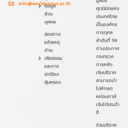
มูลนิธิ
info@worldvision.or.th
ข้อมูล
ศุภนิมิตแห่ง
ส่วน
ประเทศไทย
บุคคล
เป็นองค์กร
การกุศล
ช่องทาง
ลำดับที่ 59
แจ้งเหตุ
ตามประกาศ
ด้าน
กระทรวง
จริยธรรม
การคลัง
และการ
เงินบริจาค
ปกป้อง
สามารถนำ
คุ้มครอง
ไปหักลด
หย่อนภาษี
เงินได้ประจำ
ปี
ร่วมบริจาค