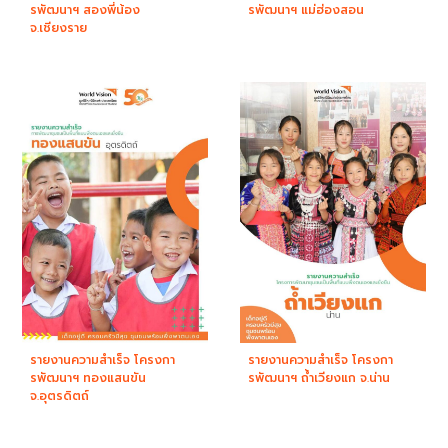
รพัฒนาฯ สองพี่น้อง
รพัฒนาฯ แม่ฮ่องสอน
จ.เชียงราย
รายงานความสำเร็จ โครงกา
รายงานความสำเร็จ โครงกา
รพัฒนาฯ ทองแสนขัน
รพัฒนาฯ ถ้ำเวียงแก จ.น่าน
จ.อุตรดิตถ์