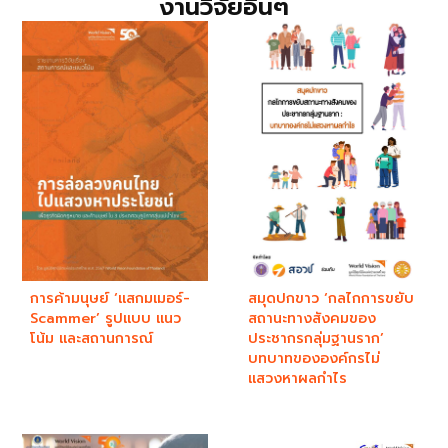
งานวิจัยอื่นๆ
การค้ามนุษย์ ‘แสกมเมอร์-
สมุดปกขาว ‘กลไกการขยับ
Scammer’ รูปแบบ แนว
สถานะทางสังคมของ
โน้ม และสถานการณ์
ประชากรกลุ่มฐานราก’
บทบาทขององค์กรไม่
แสวงหาผลกำไร​