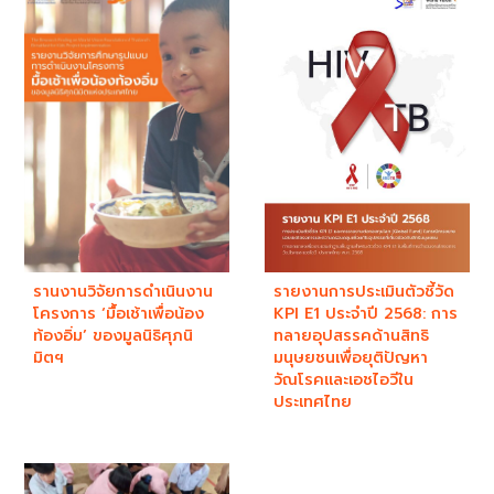
รานงานวิจัยการดำเนินงาน
รายงานการประเมินตัวชี้วัด
โครงการ ‘มื้อเช้าเพื่อน้อง
KPI E1 ประจำปี 2568: การ
ท้องอิ่ม’ ของมูลนิธิศุภนิ
ทลายอุปสรรคด้านสิทธิ
มิตฯ
มนุษยชนเพื่อยุติปัญหา
วัณโรคและเอชไอวีใน
ประเทศไทย