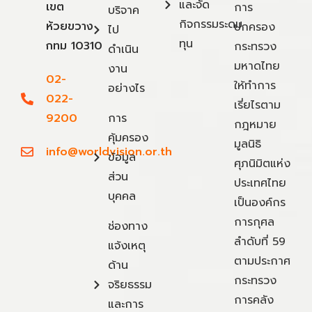
และจัด
เขต
การ
บริจาค
กิจกรรมระดม
ห้วยขวาง
ปกครอง
ไป
ทุน
กทม 10310
กระทรวง
ดำเนิน
มหาดไทย
งาน
02-
ให้ทำการ
อย่างไร
022-
เรี่ยไรตาม
9200
การ
กฎหมาย
คุ้มครอง
มูลนิธิ
info@worldvision.or.th
ข้อมูล
ศุภนิมิตแห่ง
ส่วน
ประเทศไทย
บุคคล
เป็นองค์กร
การกุศล
ช่องทาง
ลำดับที่ 59
แจ้งเหตุ
ตามประกาศ
ด้าน
กระทรวง
จริยธรรม
การคลัง
และการ