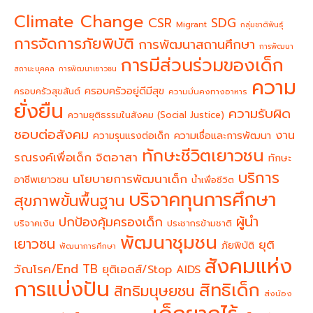
Climate Change
CSR
SDG
Migrant
กลุ่มชาติพันธุ์
การจัดการภัยพิบัติ
การพัฒนาสถานศึกษา
การพัฒนา
การมีส่วนร่วมของเด็ก
สถานะบุคคล
การพัฒนาเยาวชน
ความ
ครอบครัวอยู่ดีมีสุข
ครอบครัวสุขสันต์
ความมั่นคงทางอาหาร
ยั่งยืน
ความรับผิด
ความยุติธรรมในสังคม (Social Justice)
ชอบต่อสังคม
งาน
ความรุนแรงต่อเด็ก
ความเชื่อและการพัฒนา
ทักษะชีวิตเยาวชน
จิตอาสา
รณรงค์เพื่อเด็ก
ทักษะ
บริการ
นโยบายการพัฒนาเด็ก
อาชีพเยาวชน
น้ำเพื่อชีวิต
บริจาคทุนการศึกษา
สุขภาพขั้นพื้นฐาน
ผู้นำ
ปกป้องคุ้มครองเด็ก
บริจาคเงิน
ประชากรข้ามชาติ
พัฒนาชุมชน
เยาวชน
ยุติ
ภัยพิบัติ
พัฒนาการศึกษา
สังคมแห่ง
วัณโรค/End TB
ยุติเอดส์/Stop AIDS
การแบ่งปัน
สิทธิเด็ก
สิทธิมนุษยชน
ส่งน้อง