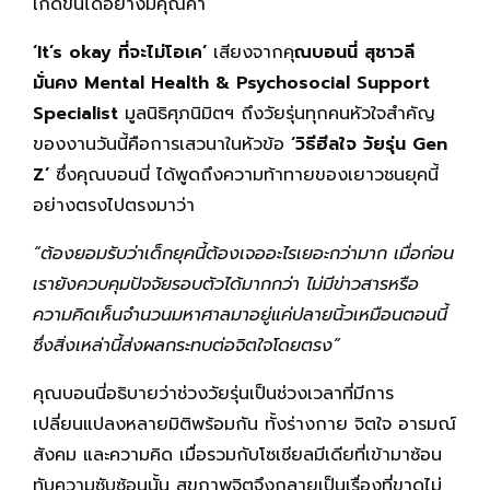
เกิดขึ้นได้อย่างมีคุณค่า
‘It’s okay ที่จะไม่โอเค’
เสียงจากคุ
ณบอนนี่ สุชาวลี
มั่นคง Mental Health & Psychosocial Support
Specialist
มูลนิธิศุภนิมิตฯ ถึงวัยรุ่นทุกคนหัวใจสำคัญ
ของงานวันนี้คือการเสวนาในหัวข้อ
‘วิธีฮีลใจ วัยรุ่น Gen
Z’
ซึ่งคุณบอนนี่ ได้พูดถึงความท้าทายของเยาวชนยุคนี้
อย่างตรงไปตรงมาว่า
“ต้องยอมรับว่าเด็กยุคนี้ต้องเจออะไรเยอะกว่ามาก เมื่อก่อน
เรายังควบคุมปัจจัยรอบตัวได้มากกว่า ไม่มีข่าวสารหรือ
ความคิดเห็นจำนวนมหาศาลมาอยู่แค่ปลายนิ้วเหมือนตอนนี้
ซึ่งสิ่งเหล่านี้ส่งผลกระทบต่อจิตใจโดยตรง”
คุณบอนนี่อธิบายว่าช่วงวัยรุ่นเป็นช่วงเวลาที่มีการ
เปลี่ยนแปลงหลายมิติพร้อมกัน ทั้งร่างกาย จิตใจ อารมณ์
สังคม และความคิด เมื่อรวมกับโซเชียลมีเดียที่เข้ามาซ้อน
ทับความซับซ้อนนั้น สุขภาพจิตจึงกลายเป็นเรื่องที่ขาดไม่