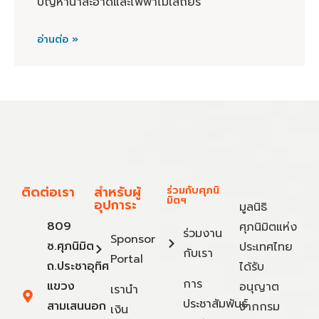
ปัญหาน้ำสะอาดและไฟฟ้าไม่เสถียร
อ่านต่อ »
ติดต่อเรา
สำหรับผู้
ร่วมกับศุภนิ
มิตฯ
อุปการะ
มูลนิธิ
809
ศุภนิมิตแห่ง
ร่วมงาน
Sponsor
ซ.ศุภนิมิต
ประเทศไทย
กับเรา
Portal
ถ.ประชาอุทิศ
ได้รับ
การ
แขวง
อนุญาต
เรานำ
ประชาสัมพันธ์
สามเสนนอก
จากกรม
เงิน