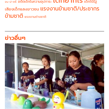
เด็กยากไร้
อดีตเด็กในความอุปการะ
เด็กไร้รัฐ
จบ ป-ตรี
แรงงานข้ามชาติ/ประชากร
เสียงเด็กและเยาวชน
ข้ามชาติ
แรงงานต่างชาติ
ข่าวอื่นๆ