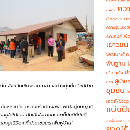
ครอบครัวสุขสั
ควา
อาหาร
(Social Justi
ความรุนแรงต่
รณรงค์เพื่อ
เยาวชน
พัฒนาเด็ก
พื้นฐาน
ปก
บริจาคเงิน
ผู้นำเ
ชาติ
ก่น จังหวัดเชียงราย กล่าวอย่างมุ่งมั่น
“แม้บ้าน
ชุมชน
ภั
เอดส์/Stop
แบ่งปั
กันหลายวัน ครอบครัวต้องอพยพไปอยู่กับญาติ
ู่ไม่ได้เลย มันเสียใจมากค่ะ แต่ก็ยังดีที่ยังมี
ส่งน้องจบ ป-ต
ุภนิมิตฯ ที่เข้ามาช่วยเราฟื้นฟูบ้าน”
ยากไร้