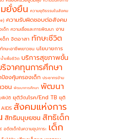
ครอบครัวอยู่ดีมีสุข
นต์
ความมั่นคงทาง
มยั่งยืน
ความยุติธรรมในสังคม
ความรับผิดชอบต่อสังคม
ce)
งาน
อเด็ก
ความเชื่อและการพัฒนา
ทักษะชีวิต
จิตอาสา
เด็ก
นโยบายการ
ทักษะอาชีพเยาวชน
บริการสุขภาพขั้น
น้ำเพื่อชีวิต
บริจาคทุนการศึกษา
ป้องคุ้มครองเด็ก
ประชากรข้าม
พัฒนา
ยาวชน
พัฒนาการศึกษา
ยุติวัณโรค/End TB
ยุติ
ยพิบัติ
สังคมแห่งการ
 AIDS
น
สิทธิเด็ก
สิทธิมนุษยชน
เด็ก
อดีตเด็กในความอุปการะ
รี