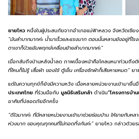
ยายไหว
หนึ่งในผู้ประสบภัยจากอำเภอแม่ฟ้าหลวง จังหวัดเชียงรา
“มันลำบากมากค่ะ น้ำมาเร็วและแรงมาก ตอนนั้นหลานยังอยู่ที่โร
ตาเขาก็ป่วยอัมพฤกษ์เคลื่อนย้ายลำบากมากค่ะ”
เมื่อกลับถึงบ้านหลังน้ำลด ภาพเบื้องหน้าคือโคลนหนาท่วมถึง
ที่ไหนก็ไม่รู้ เสื้อผ้า ของใช้ ตู้เย็น เครื่องซักผ้าก็เสียหายหมด”
ยายไ
แต่ในความทุกข์ก็ยังมีความหวัง เมื่อหลายหน่วยงานเข้ามายื่น
ประเทศไทย
ที่ร่วมมือกับ
มูลนิธิเสริมกล้า
ดำเนิน
“โครงการบ้านเ
อาศัยที่ปลอดภัยอีกครั้ง
“ดีใจมากค่ะ ที่มีหลายหน่วยงานเข้ามาช่วยซ่อมบ้าน ให้ยายกับหลานได
ห่วงมาก ขอบคุณทุกคนที่ไม่ทอดทิ้งกันค่ะ”
ยายไหว กล่าวด้วยรอ