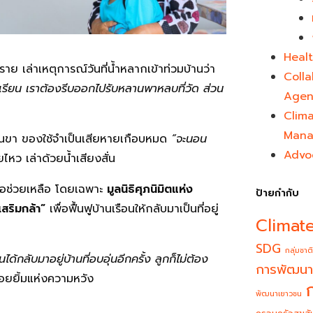
Healt
ย เล่าเหตุการณ์วันที่น้ำหลากเข้าท่วมบ้านว่า
Colla
งเรียน เราต้องรีบออกไปรับหลานพาหลบที่วัด ส่วน
Agen
Clim
Mana
ต้นขา ของใช้จำเป็นเสียหายเกือบหมด
“จะนอน
Advo
หว เล่าด้วยน้ำเสียงสั่น
มือช่วยเหลือ โดยเฉพาะ
มูลนิธิศุภนิมิตแห่ง
ป้ายกำกับ
สริมกล้า”
เพื่อฟื้นฟูบ้านเรือนให้กลับมาเป็นที่อยู่
Climat
SDG
กลุ่มชาติ
้กลับมาอยู่บ้านที่อบอุ่นอีกครั้ง ลูกก็ไม่ต้อง
การพัฒนา
ยยิ้มแห่งความหวัง
พัฒนาเยาวชน