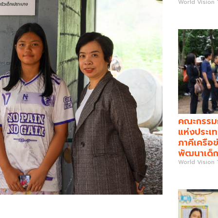
World Vision
คณะกรรมกา
แห่งประเท
ภาคีเครือข
พัฒนาเด็ก
World Vision