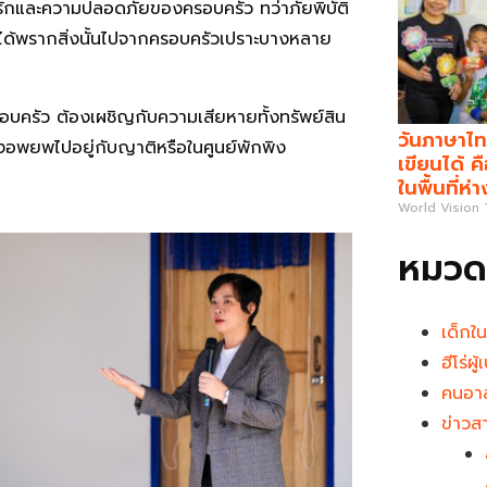
มรักและความปลอดภัยของครอบครัว ทว่าภัยพิบัติ
ได้พรากสิ่งนั้นไปจากครอบครัวเปราะบางหลาย
อบครัว ต้องเผชิญกับความเสียหายทั้งทรัพย์สิน
วันภาษาไท
องอพยพไปอยู่กับญาติหรือในศูนย์พักพิง
เขียนได้ 
ในพื้นที่ห่
World Vision
หมวดห
เด็กใ
ฮีโร่ผ
คนอาส
ข่าวส