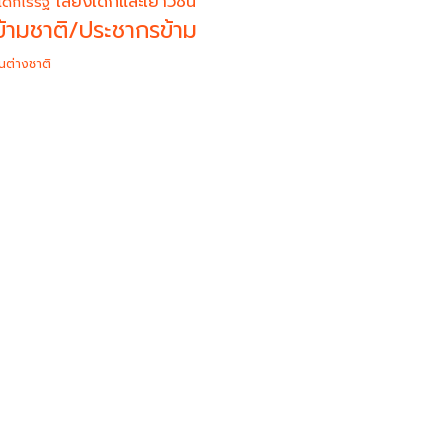
เสียงเด็กและเยาวชน
เด็กไร้รัฐ
้ามชาติ/ประชากรข้าม
นต่างชาติ