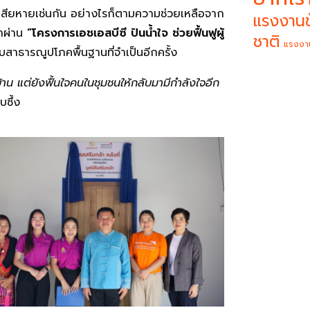
มเสียหายเช่นกัน อย่างไรก็ตามความช่วยเหลือจาก
แรงงานข
้ำผ่าน
“โครงการเอชเอสบีซี ปันน้ำใจ ช่วยฟื้นฟูผู้
ชาติ
แรงงา
บสาธารณูปโภคพื้นฐานที่จำเป็นอีกครั้ง
ูบ้าน แต่ยังฟื้นใจคนในชุมชนให้กลับมามีกำลังใจอีก
ซึ้ง