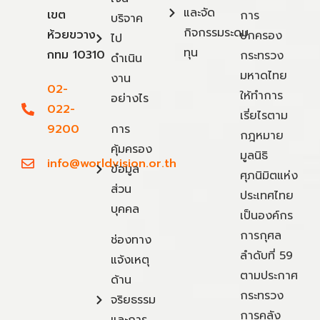
และจัด
เขต
การ
บริจาค
กิจกรรมระดม
ห้วยขวาง
ปกครอง
ไป
ทุน
กทม 10310
กระทรวง
ดำเนิน
มหาดไทย
งาน
02-
ให้ทำการ
อย่างไร
022-
เรี่ยไรตาม
9200
การ
กฎหมาย
คุ้มครอง
มูลนิธิ
info@worldvision.or.th
ข้อมูล
ศุภนิมิตแห่ง
ส่วน
ประเทศไทย
บุคคล
เป็นองค์กร
การกุศล
ช่องทาง
ลำดับที่ 59
แจ้งเหตุ
ตามประกาศ
ด้าน
กระทรวง
จริยธรรม
การคลัง