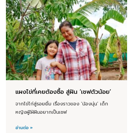
แผงไข่ที่เคยต้องซื้อ สู่ฝัน ‘เชฟตัวน้อย’
จากไข่ไก่สู่รอยยิ้ม เรื่องราวของ ‘น้องนุ่น’ เด็ก
หญิงผู้ใฝ่ฝันอยากเป็นเชฟ
อ่านต่อ »