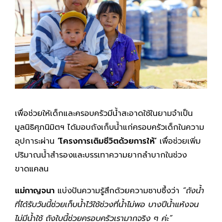
เพื่อช่วยให้เด็กและครอบครัวมีน้ำสะอาดใช้ในยามจำเป็น
มูลนิธิศุภนิมิตฯ ได้มอบถังเก็บน้ำแก่ครอบครัวเด็กในความ
อุปการะผ่าน
‘โครงการเติมชีวิตด้วยการให้’
เพื่อช่วยเพิ่ม
ปริมาณน้ำสำรองและบรรเทาความยากลำบากในช่วง
ขาดแคลน
แม่กาญจนา
แบ่งปันความรู้สึกด้วยความซาบซึ้งว่า
“ถังน้ำ
ที่ได้รับวันนี้ช่วยเก็บน้ำไว้ใช้ช่วงที่น้ำไม่พอ บางปีน้ำแห้งจน
ไม่มีน้ำใช้ ถังใบนี้ช่วยครอบครัวเรามากจริง ๆ ค่ะ”