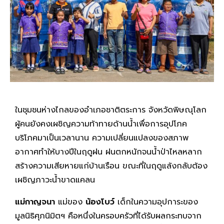
ในชุมชนห่างไกลของอำเภอชาติตระการ จังหวัดพิษณุโลก
ผู้คนยังคงเผชิญความท้าทายด้านน้ำเพื่อการอุปโภค
บริโภคมาเป็นเวลานาน ความเปลี่ยนแปลงของสภาพ
อากาศทำให้บางปีในฤดูฝน ฝนตกหนักจนน้ำป่าไหลหลาก
สร้างความเสียหายแก่บ้านเรือน ขณะที่ในฤดูแล้งกลับต้อง
เผชิญภาวะน้ำขาดแคลน
แม่กาญจนา
แม่ของ
น้องโบว์
เด็กในความอุปการะของ
มูลนิธิศุภนิมิตฯ คือหนึ่งในครอบครัวที่ได้รับผลกระทบจาก