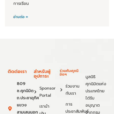
การเรียน
อ่านต่อ »
ติดต่อเรา
สำหรับผู้
ร่วมกับศุภนิ
มิตฯ
อุปการะ
มูลนิธิ
809
ศุภนิมิตแห่ง
ร่วมงาน
Sponsor
ซ.ศุภนิมิต
ประเทศไทย
กับเรา
Portal
ถ.ประชาอุทิศ
ได้รับ
การ
แขวง
อนุญาต
เรานำ
ประชาสัมพันธ์
สามเสนนอก
จากกรม
เงิน