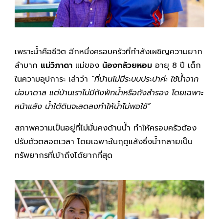
เพราะน้ำคือชีวิต อีกหนึ่งครอบครัวที่กำลังเผชิญความยาก
ลำบาก
แม่วิภาดา
แม่ของ
น้องกล้วยหอม
อายุ 8 ปี เด็ก
ในความอุปการะ เล่าว่า
“ที่บ้านไม่มีระบบประปาค่ะ ใช้น้ำจาก
บ่อบาดาล แต่บ้านเราไม่มีถังพักน้ำหรือถังสำรอง โดยเฉพาะ
หน้าแล้ง น้ำใต้ดินจะลดลงทำให้น้ำไม่พอใช้”
สภาพความเป็นอยู่ที่ไม่มั่นคงด้านน้ำ ทำให้ครอบครัวต้อง
ปรับตัวตลอดเวลา โดยเฉพาะในฤดูแล้งซึ่งน้ำกลายเป็น
ทรัพยากรที่เข้าถึงได้ยากที่สุด