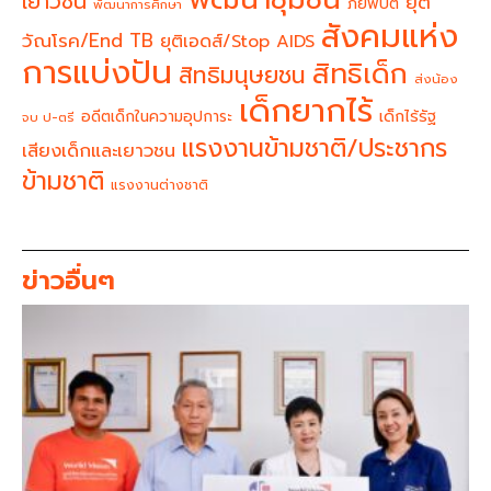
เยาวชน
ยุติ
ภัยพิบัติ
พัฒนาการศึกษา
สังคมแห่ง
วัณโรค/End TB
ยุติเอดส์/Stop AIDS
การแบ่งปัน
สิทธิเด็ก
สิทธิมนุษยชน
ส่งน้อง
เด็กยากไร้
อดีตเด็กในความอุปการะ
เด็กไร้รัฐ
จบ ป-ตรี
แรงงานข้ามชาติ/ประชากร
เสียงเด็กและเยาวชน
ข้ามชาติ
แรงงานต่างชาติ
ข่าวอื่นๆ