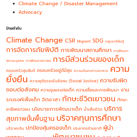
Climate Change / Disaster Management
Advocacy
ป้ายกำกับ
Climate Change
CSR
SDG
Migrant
กลุ่มชาติพันธุ์
การจัดการภัยพิบัติ
การพัฒนาสถานศึกษา
การพัฒนา
การมีส่วนร่วมของเด็ก
สถานะบุคคล
การพัฒนาเยาวชน
ความ
ครอบครัวอยู่ดีมีสุข
ครอบครัวสุขสันต์
ความมั่นคงทางอาหาร
ยั่งยืน
ความรับผิด
ความยุติธรรมในสังคม (Social Justice)
ชอบต่อสังคม
งาน
ความรุนแรงต่อเด็ก
ความเชื่อและการพัฒนา
ทักษะชีวิตเยาวชน
จิตอาสา
รณรงค์เพื่อเด็ก
ทักษะ
บริการ
นโยบายการพัฒนาเด็ก
อาชีพเยาวชน
น้ำเพื่อชีวิต
บริจาคทุนการศึกษา
สุขภาพขั้นพื้นฐาน
ผู้นำ
ปกป้องคุ้มครองเด็ก
บริจาคเงิน
ประชากรข้ามชาติ
พัฒนาชุมชน