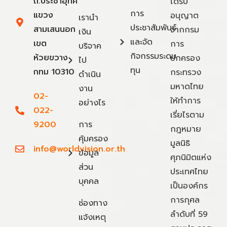
ถ.ประชาอุทิศ
ได้รับ
การ
แขวง
อนุญาต
เรานำ
ประชาสัมพันธ์
สามเสนนอก
จากกรม
เงิน
และจัด
เขต
การ
บริจาค
กิจกรรมระดม
ห้วยขวาง
ปกครอง
ไป
ทุน
กทม 10310
กระทรวง
ดำเนิน
มหาดไทย
งาน
02-
ให้ทำการ
อย่างไร
022-
เรี่ยไรตาม
9200
การ
กฎหมาย
คุ้มครอง
มูลนิธิ
info@worldvision.or.th
ข้อมูล
ศุภนิมิตแห่ง
ส่วน
ประเทศไทย
บุคคล
เป็นองค์กร
การกุศล
ช่องทาง
ลำดับที่ 59
แจ้งเหตุ