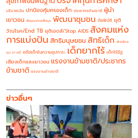
บริจาคทุนการศึกษา
สุขภาพขั้นพื้นฐาน
ผู้นำ
ปกป้องคุ้มครองเด็ก
บริจาคเงิน
ประชากรข้ามชาติ
พัฒนาชุมชน
เยาวชน
ยุติ
ภัยพิบัติ
พัฒนาการศึกษา
สังคมแห่ง
วัณโรค/End TB
ยุติเอดส์/Stop AIDS
การแบ่งปัน
สิทธิเด็ก
สิทธิมนุษยชน
ส่งน้อง
เด็กยากไร้
อดีตเด็กในความอุปการะ
เด็กไร้รัฐ
จบ ป-ตรี
แรงงานข้ามชาติ/ประชากร
เสียงเด็กและเยาวชน
ข้ามชาติ
แรงงานต่างชาติ
ข่าวอื่นๆ