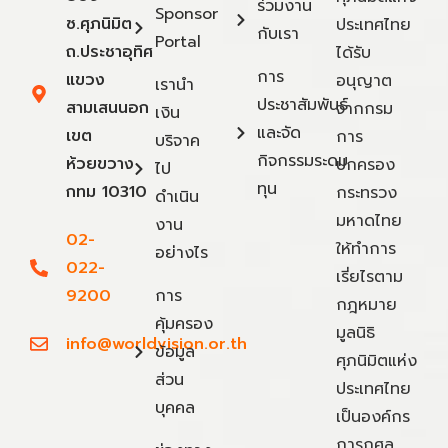
ร่วมงาน
Sponsor
ซ.ศุภนิมิต
ประเทศไทย
กับเรา
Portal
ถ.ประชาอุทิศ
ได้รับ
การ
แขวง
อนุญาต
เรานำ
ประชาสัมพันธ์
สามเสนนอก
จากกรม
เงิน
และจัด
เขต
การ
บริจาค
กิจกรรมระดม
ห้วยขวาง
ปกครอง
ไป
ทุน
กทม 10310
กระทรวง
ดำเนิน
มหาดไทย
งาน
02-
ให้ทำการ
อย่างไร
022-
เรี่ยไรตาม
9200
การ
กฎหมาย
คุ้มครอง
มูลนิธิ
info@worldvision.or.th
ข้อมูล
ศุภนิมิตแห่ง
ส่วน
ประเทศไทย
บุคคล
เป็นองค์กร
การกุศล