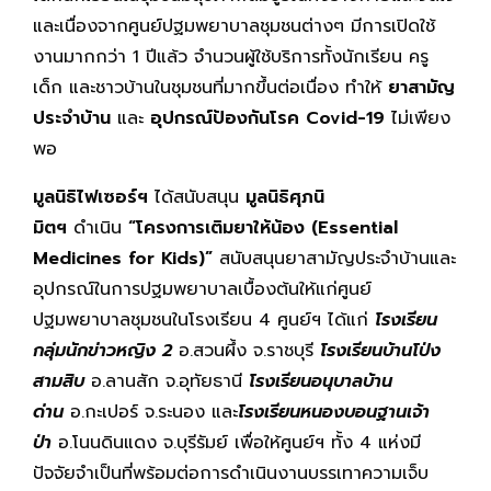
และเนื่องจากศูนย์ปฐมพยาบาลชุมชนต่างๆ มีการเปิดใช้
งานมากกว่า 1 ปีแล้ว จำนวนผู้ใช้บริการทั้งนักเรียน ครู
เด็ก และชาวบ้านในชุมชนที่มากขึ้นต่อเนื่อง ทำให้
ยาสามัญ
ประจำบ้าน
และ
อุปกรณ์ป้องกันโรค
Covid-19
ไม่เพียง
พอ
มูลนิธิไฟเซอร์ฯ
ได้สนับสนุน
มูลนิธิศุภนิ
มิตฯ
ดำเนิน
“
โครงการเติมยาให้น้อง (
Essential
Medicines for Kids
)
”
สนับสนุนยาสามัญประจำบ้านและ
อุปกรณ์ในการปฐมพยาบาลเบื้องต้นให้แก่ศูนย์
ปฐมพยาบาลชุมชนในโรงเรียน 4 ศูนย์ฯ ได้แก่
โรงเรียน
กลุ่มนักข่าวหญิง 2
อ.สวนผึ้ง จ.ราชบุรี
โรงเรียนบ้านโป่ง
สามสิบ
อ.ลานสัก จ.อุทัยธานี
โรงเรียนอนุบาลบ้าน
ด่าน
อ.กะเปอร์ จ.ระนอง และ
โรงเรียนหนองบอนฐานเจ้า
ป่า
อ.โนนดินแดง จ.บุรีรัมย์ เพื่อให้ศูนย์ฯ ทั้ง 4 แห่งมี
ปัจจัยจำเป็นที่พร้อมต่อการดำเนินงานบรรเทาความเจ็บ