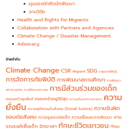
มุมมองนักคิดนักพัฒนา
งานวิจัย
Health and Rights for Migrants
Collaboration with Partners and Agencies
Climate Change / Disaster Management
Advocacy
ป้ายกำกับ
Climate Change
CSR
SDG
Migrant
กลุ่มชาติพันธุ์
การจัดการภัยพิบัติ
การพัฒนาสถานศึกษา
การพัฒนา
การมีส่วนร่วมของเด็ก
สถานะบุคคล
การพัฒนาเยาวชน
ความ
ครอบครัวอยู่ดีมีสุข
ครอบครัวสุขสันต์
ความมั่นคงทางอาหาร
ยั่งยืน
ความรับผิด
ความยุติธรรมในสังคม (Social Justice)
ชอบต่อสังคม
งาน
ความรุนแรงต่อเด็ก
ความเชื่อและการพัฒนา
ทักษะชีวิตเยาวชน
จิตอาสา
รณรงค์เพื่อเด็ก
ทักษะ