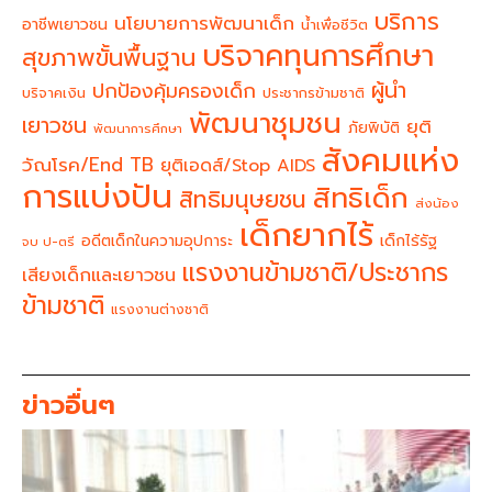
บริการ
นโยบายการพัฒนาเด็ก
อาชีพเยาวชน
น้ำเพื่อชีวิต
บริจาคทุนการศึกษา
สุขภาพขั้นพื้นฐาน
ผู้นำ
ปกป้องคุ้มครองเด็ก
บริจาคเงิน
ประชากรข้ามชาติ
พัฒนาชุมชน
เยาวชน
ยุติ
ภัยพิบัติ
พัฒนาการศึกษา
สังคมแห่ง
วัณโรค/End TB
ยุติเอดส์/Stop AIDS
การแบ่งปัน
สิทธิเด็ก
สิทธิมนุษยชน
ส่งน้อง
เด็กยากไร้
อดีตเด็กในความอุปการะ
เด็กไร้รัฐ
จบ ป-ตรี
แรงงานข้ามชาติ/ประชากร
เสียงเด็กและเยาวชน
ข้ามชาติ
แรงงานต่างชาติ
ข่าวอื่นๆ