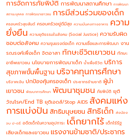
การจัดการภัยพิบัติ
การพัฒนาสถานศึกษา
การพัฒนา
การมีส่วนร่วมของเด็ก
สถานะบุคคล
การพัฒนาเยาวชน
ความ
ครอบครัวอยู่ดีมีสุข
ครอบครัวสุขสันต์
ความมั่นคงทางอาหาร
ยั่งยืน
ความรับผิด
ความยุติธรรมในสังคม (Social Justice)
ชอบต่อสังคม
งาน
ความรุนแรงต่อเด็ก
ความเชื่อและการพัฒนา
ทักษะชีวิตเยาวชน
จิตอาสา
รณรงค์เพื่อเด็ก
ทักษะ
บริการ
นโยบายการพัฒนาเด็ก
อาชีพเยาวชน
น้ำเพื่อชีวิต
บริจาคทุนการศึกษา
สุขภาพขั้นพื้นฐาน
ผู้นำ
ปกป้องคุ้มครองเด็ก
บริจาคเงิน
ประชากรข้ามชาติ
พัฒนาชุมชน
เยาวชน
ยุติ
ภัยพิบัติ
พัฒนาการศึกษา
สังคมแห่ง
วัณโรค/End TB
ยุติเอดส์/Stop AIDS
การแบ่งปัน
สิทธิเด็ก
สิทธิมนุษยชน
ส่งน้อง
เด็กยากไร้
อดีตเด็กในความอุปการะ
เด็กไร้รัฐ
จบ ป-ตรี
แรงงานข้ามชาติ/ประชากร
เสียงเด็กและเยาวชน