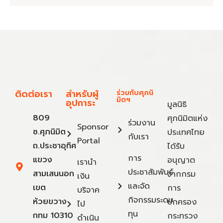
ติดต่อเรา
สำหรับผู้
ร่วมกับศุภนิ
มิตฯ
อุปการะ
มูลนิธิ
809
ศุภนิมิตแห่ง
ร่วมงาน
Sponsor
ซ.ศุภนิมิต
ประเทศไทย
กับเรา
Portal
ถ.ประชาอุทิศ
ได้รับ
การ
แขวง
อนุญาต
เรานำ
ประชาสัมพันธ์
สามเสนนอก
จากกรม
เงิน
และจัด
เขต
การ
บริจาค
กิจกรรมระดม
ห้วยขวาง
ปกครอง
ไป
ทุน
กทม 10310
กระทรวง
ดำเนิน