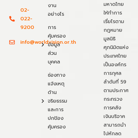
มหาดไทย
งาน
02-
ให้ทำการ
อย่างไร
022-
เรี่ยไรตาม
9200
การ
กฎหมาย
คุ้มครอง
มูลนิธิ
info@worldvision.or.th
ข้อมูล
ศุภนิมิตแห่ง
ส่วน
ประเทศไทย
บุคคล
เป็นองค์กร
การกุศล
ช่องทาง
ลำดับที่ 59
แจ้งเหตุ
ตามประกาศ
ด้าน
กระทรวง
จริยธรรม
การคลัง
และการ
เงินบริจาค
ปกป้อง
สามารถนำ
คุ้มครอง
ไปหักลด