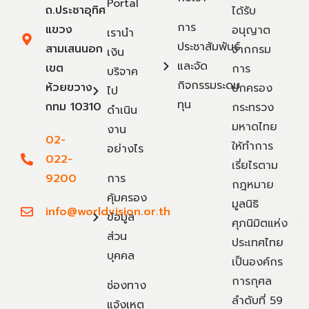
Portal
ถ.ประชาอุทิศ
ได้รับ
การ
แขวง
อนุญาต
เรานำ
ประชาสัมพันธ์
สามเสนนอก
จากกรม
เงิน
และจัด
เขต
การ
บริจาค
กิจกรรมระดม
ห้วยขวาง
ปกครอง
ไป
ทุน
กทม 10310
กระทรวง
ดำเนิน
มหาดไทย
งาน
02-
ให้ทำการ
อย่างไร
022-
เรี่ยไรตาม
9200
การ
กฎหมาย
คุ้มครอง
มูลนิธิ
info@worldvision.or.th
ข้อมูล
ศุภนิมิตแห่ง
ส่วน
ประเทศไทย
บุคคล
เป็นองค์กร
การกุศล
ช่องทาง
ลำดับที่ 59
แจ้งเหตุ