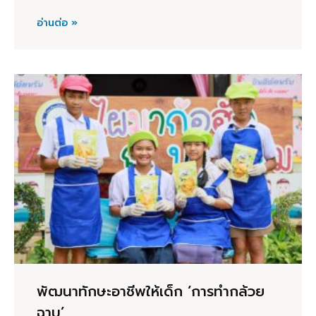
อ่านต่อ »
พัฒนาทักษะอาชีพให้เด็ก ‘การทำกล้วย
ฉาบ’