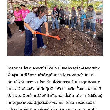
โครงการนี้พิเศษตรงที่ไม่ได้มุ่งเน้นแค่การสร้างโครงสร้าง
พื้นฐาน แต่ให้ความสำคัญกับการปลูกฝังจิตสำนึกและ
ทักษะให้กับเยาวชน โรงเรียนได้รับการปรับปรุงจุดคัดแยก
ขยะ สร้างโรงเรือนผลิตปุ๋ยอินทรีย์ และติดตั้งเตาเผาขยะที่
ปล่อยมลพิษต่ำ แต่สิ่งที่สำคัญกว่านั้นคือ เด็ก ๆ ได้เรียนรู้
ทฤษฎีและลงมือปฏิบัติจริง พวกเขาได้รับการอบรมวิธี
แปรรูปขยะให้เกิดประโยชน์ เช่น ทำกระถางจากเศษใบไม้