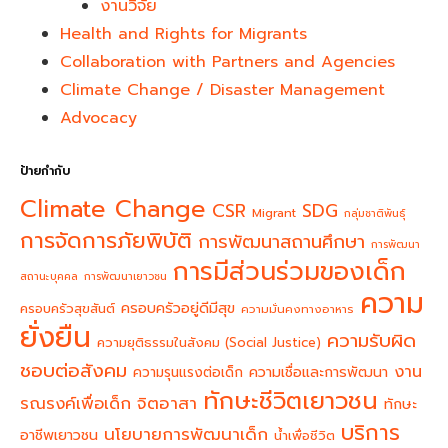
งานวิจัย
Health and Rights for Migrants
Collaboration with Partners and Agencies
Climate Change / Disaster Management
Advocacy
ป้ายกำกับ
Climate Change
CSR
SDG
Migrant
กลุ่มชาติพันธุ์
การจัดการภัยพิบัติ
การพัฒนาสถานศึกษา
การพัฒนา
การมีส่วนร่วมของเด็ก
สถานะบุคคล
การพัฒนาเยาวชน
ความ
ครอบครัวอยู่ดีมีสุข
ครอบครัวสุขสันต์
ความมั่นคงทางอาหาร
ยั่งยืน
ความรับผิด
ความยุติธรรมในสังคม (Social Justice)
ชอบต่อสังคม
งาน
ความรุนแรงต่อเด็ก
ความเชื่อและการพัฒนา
ทักษะชีวิตเยาวชน
จิตอาสา
รณรงค์เพื่อเด็ก
ทักษะ
บริการ
นโยบายการพัฒนาเด็ก
อาชีพเยาวชน
น้ำเพื่อชีวิต