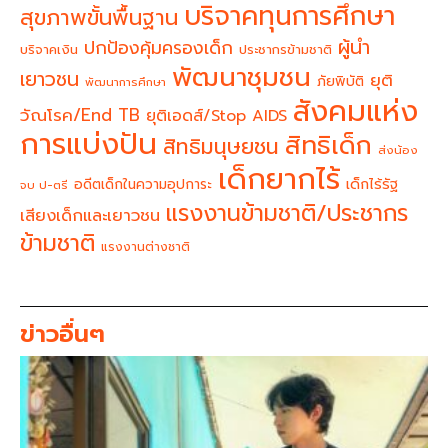
บริจาคทุนการศึกษา
สุขภาพขั้นพื้นฐาน
ผู้นำ
ปกป้องคุ้มครองเด็ก
บริจาคเงิน
ประชากรข้ามชาติ
พัฒนาชุมชน
เยาวชน
ยุติ
ภัยพิบัติ
พัฒนาการศึกษา
สังคมแห่ง
วัณโรค/End TB
ยุติเอดส์/Stop AIDS
การแบ่งปัน
สิทธิเด็ก
สิทธิมนุษยชน
ส่งน้อง
เด็กยากไร้
อดีตเด็กในความอุปการะ
เด็กไร้รัฐ
จบ ป-ตรี
แรงงานข้ามชาติ/ประชากร
เสียงเด็กและเยาวชน
ข้ามชาติ
แรงงานต่างชาติ
ข่าวอื่นๆ