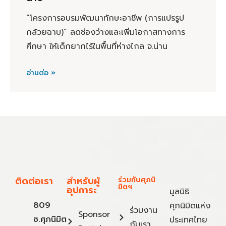
“โครงการอบรมพัฒนาทักษะอาชีพ (การแปรรูป
กล้วยฉาบ)” ลดช่องว่างและเพิ่มโอกาสทางการ
ศึกษา ให้เด็กยากไร้ในพื้นที่ห่างไกล จ.น่าน
อ่านต่อ »
ติดต่อเรา
สำหรับผู้
ร่วมกับศุภนิ
มิตฯ
อุปการะ
มูลนิธิ
809
ศุภนิมิตแห่ง
ร่วมงาน
Sponsor
ซ.ศุภนิมิต
ประเทศไทย
กับเรา