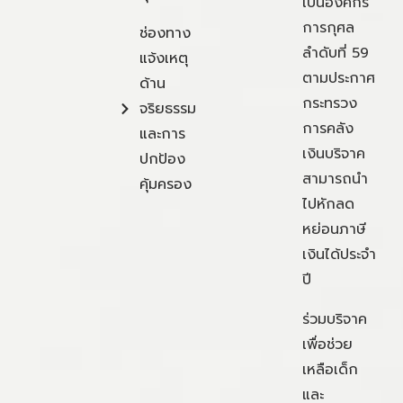
เป็นองค์กร
การกุศล
ช่องทาง
ลำดับที่ 59
แจ้งเหตุ
ตามประกาศ
ด้าน
กระทรวง
จริยธรรม
การคลัง
และการ
เงินบริจาค
ปกป้อง
สามารถนำ
คุ้มครอง
ไปหักลด
หย่อนภาษี
เงินได้ประจำ
ปี
ร่วมบริจาค
เพื่อช่วย
เหลือเด็ก
และ