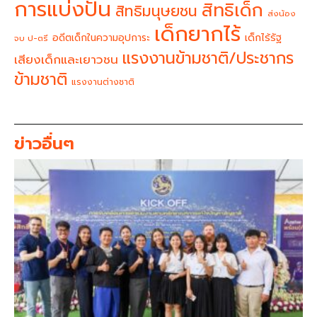
การแบ่งปัน
สิทธิเด็ก
สิทธิมนุษยชน
ส่งน้อง
เด็กยากไร้
อดีตเด็กในความอุปการะ
เด็กไร้รัฐ
จบ ป-ตรี
แรงงานข้ามชาติ/ประชากร
เสียงเด็กและเยาวชน
ข้ามชาติ
แรงงานต่างชาติ
ข่าวอื่นๆ