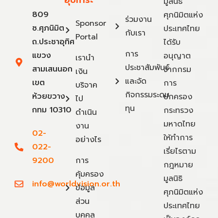
มูลนิธิ
809
ศุภนิมิตแห่ง
ร่วมงาน
Sponsor
ซ.ศุภนิมิต
ประเทศไทย
กับเรา
Portal
ถ.ประชาอุทิศ
ได้รับ
การ
แขวง
อนุญาต
เรานำ
ประชาสัมพันธ์
สามเสนนอก
จากกรม
เงิน
และจัด
เขต
การ
บริจาค
กิจกรรมระดม
ห้วยขวาง
ปกครอง
ไป
ทุน
กทม 10310
กระทรวง
ดำเนิน
มหาดไทย
งาน
02-
ให้ทำการ
อย่างไร
022-
เรี่ยไรตาม
9200
การ
กฎหมาย
คุ้มครอง
มูลนิธิ
info@worldvision.or.th
ข้อมูล
ศุภนิมิตแห่ง
ส่วน
ประเทศไทย
บุคคล