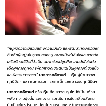
“หนูหวังว่าจะมีส่วนสร้างความมั่นใจ และพัฒนาทักษะชีวิตให้
กับเด็กผู้หญิงในชุมชนของหนู อยากเป็นกำลังใจและช่วยส่ง
เสริมทักษะชีวิตที่จำเป็น อยากช่วยปลูกฝังความมั่นใจในตัว
เด็กผู้หญิงทุกคน เพื่อให้พวกเขาเติบโตเป็นผู้หญิงที่เข้มแข็ง
และมีความสามารถ”
นางสาวศศิกานต์ – อุ้ม
ผู้นำเยาวชน
ศุภนิมิตฯ และคณะกรรมการสภาเด็กและเยาวชนศุภนิมิตฯ
นางสาวศศิกานต์
หรือ
อุ้ม
คือเยาวชนรุ่นใหม่ที่เปี่ยมด้วย
พลัง ความมุ่งมั่น และเจตนารมณ์ในการขับเคลื่อนสังคม
นับเป็นเรื่องน่ายินดีเมื่อไม่นานมานี้ เธอได้รับการยกย่องใน