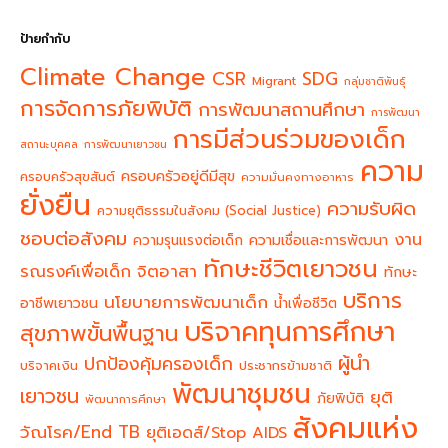
ป้ายกำกับ
Climate Change
CSR
SDG
Migrant
กลุ่มชาติพันธุ์
การจัดการภัยพิบัติ
การพัฒนาสถานศึกษา
การพัฒนา
การมีส่วนร่วมของเด็ก
สถานะบุคคล
การพัฒนาเยาวชน
ความ
ครอบครัวอยู่ดีมีสุข
ครอบครัวสุขสันต์
ความมั่นคงทางอาหาร
ยั่งยืน
ความรับผิด
ความยุติธรรมในสังคม (Social Justice)
ชอบต่อสังคม
งาน
ความรุนแรงต่อเด็ก
ความเชื่อและการพัฒนา
ทักษะชีวิตเยาวชน
จิตอาสา
รณรงค์เพื่อเด็ก
ทักษะ
บริการ
นโยบายการพัฒนาเด็ก
อาชีพเยาวชน
น้ำเพื่อชีวิต
บริจาคทุนการศึกษา
สุขภาพขั้นพื้นฐาน
ผู้นำ
ปกป้องคุ้มครองเด็ก
บริจาคเงิน
ประชากรข้ามชาติ
พัฒนาชุมชน
เยาวชน
ยุติ
ภัยพิบัติ
พัฒนาการศึกษา
สังคมแห่ง
วัณโรค/End TB
ยุติเอดส์/Stop AIDS