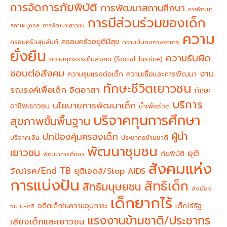
การจัดการภัยพิบัติ
การพัฒนาสถานศึกษา
การพัฒนา
การมีส่วนร่วมของเด็ก
สถานะบุคคล
การพัฒนาเยาวชน
ความ
ครอบครัวอยู่ดีมีสุข
ครอบครัวสุขสันต์
ความมั่นคงทางอาหาร
ยั่งยืน
ความรับผิด
ความยุติธรรมในสังคม (Social Justice)
ชอบต่อสังคม
งาน
ความรุนแรงต่อเด็ก
ความเชื่อและการพัฒนา
ทักษะชีวิตเยาวชน
จิตอาสา
รณรงค์เพื่อเด็ก
ทักษะ
บริการ
นโยบายการพัฒนาเด็ก
อาชีพเยาวชน
น้ำเพื่อชีวิต
บริจาคทุนการศึกษา
สุขภาพขั้นพื้นฐาน
ผู้นำ
ปกป้องคุ้มครองเด็ก
บริจาคเงิน
ประชากรข้ามชาติ
พัฒนาชุมชน
เยาวชน
ยุติ
ภัยพิบัติ
พัฒนาการศึกษา
สังคมแห่ง
วัณโรค/End TB
ยุติเอดส์/Stop AIDS
การแบ่งปัน
สิทธิเด็ก
สิทธิมนุษยชน
ส่งน้อง
เด็กยากไร้
อดีตเด็กในความอุปการะ
เด็กไร้รัฐ
จบ ป-ตรี
แรงงานข้ามชาติ/ประชากร
เสียงเด็กและเยาวชน