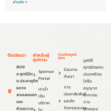
อ่านต่อ »
ติดต่อเรา
สำหรับผู้
ร่วมกับศุภนิ
มิตฯ
อุปการะ
มูลนิธิ
809
ศุภนิมิตแห่ง
ร่วมงาน
Sponsor
ซ.ศุภนิมิต
ประเทศไทย
กับเรา
Portal
ถ.ประชาอุทิศ
ได้รับ
การ
แขวง
อนุญาต
เรานำ
ประชาสัมพันธ์
สามเสนนอก
จากกรม
เงิน
และจัด
เขต
การ
บริจาค
กิจกรรมระดม
ห้วยขวาง
ปกครอง
ไป