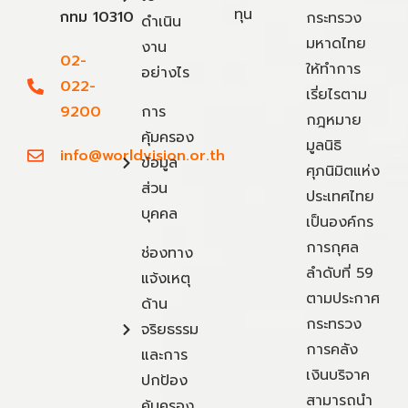
ทุน
กทม 10310
กระทรวง
ดำเนิน
มหาดไทย
งาน
02-
ให้ทำการ
อย่างไร
022-
เรี่ยไรตาม
9200
การ
กฎหมาย
คุ้มครอง
มูลนิธิ
info@worldvision.or.th
ข้อมูล
ศุภนิมิตแห่ง
ส่วน
ประเทศไทย
บุคคล
เป็นองค์กร
การกุศล
ช่องทาง
ลำดับที่ 59
แจ้งเหตุ
ตามประกาศ
ด้าน
กระทรวง
จริยธรรม
การคลัง
และการ
เงินบริจาค
ปกป้อง
สามารถนำ
คุ้มครอง