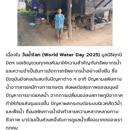
เนื่องใน
วันน้ำโลก (World Water Day 2025)
มูลนิธิศุภนิ
มิตฯ ขอเชิญชวนทุกคนหันมาให้ความสำคัญกับทรัพยากรน้ำ
และความจำเป็นในการจัดการทรัพยากรน้ำอย่างยั่งยืน ซึ่ง
ปัจจุบันยังคงประสบกับปัญหาต่าง ๆ อาทิ ปัญหามลพิษทาง
น้ำจากสารเคมีทางการเกษตร ส่งผลต่อสุขภาพของมนุษย์
ปัญหาการขาดแคลน้ำ จากการเปลี่ยนแปลงสภาพภูมิอากาศ
ทำให้ภัยแล้งรุนแรงขึ้น ปัญหาผลกระทบต่อระบบนิเวศสัตว์น้ำ
และพืชน้ำ ซึ่งมลพิษทางน้ำยังทำลายความหลากหลายทาง
ชีวภาพ มาร่วมเป็นส่วนหนึ่งในการดูแลน้ำเพื่ออนาคตของเรา
ทุกคน