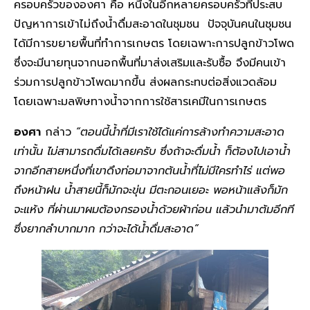
ครอบครัวขององศา คือ หนึ่งในอีกหลายครอบครัวที่ประสบ
ปัญหาการเข้าไม่ถึงน้ำดื่มสะอาดในชุมชน ปัจจุบันคนในชุมชน
ได้มีการขยายพื้นที่ทำการเกษตร โดยเฉพาะการปลูกข้าวโพด
ซึ่งจะมีนายทุนจากนอกพื้นที่มาส่งเสริมและรับซื้อ จึงมีคนเข้า
ร่วมการปลูกข้าวโพดมากขึ้น ส่งผลกระทบต่อสิ่งแวดล้อม
โดยเฉพาะมลพิษทางน้ำจากการใช้สารเคมีในการเกษตร
องศา
กล่าว
“ตอนนี้น้ำที่มีเราใช้ได้แค่การล้างทำความสะอาด
เท่านั้น ไม่สามารถดื่มได้เลยครับ ซึ่งถ้าจะดื่มน้ำ ก็ต้องไปเอาน้ำ
จากอีกสายหนึ่งที่เขาดึงท่อมาจากต้นน้ำที่ไม่มีใครทำไร่ แต่พอ
ถึงหน้าฝน น้ำสายนี้ก็มักจะขุ่น มีตะกอนเยอะ พอหน้าแล้งก็มัก
จะแห้ง ที่ผ่านมาผมต้องกรองน้ำด้วยผ้าก่อน แล้วนำมาต้มอีกที
ซึ่งยากลำบากมาก กว่าจะได้น้ำดื่มสะอาด”