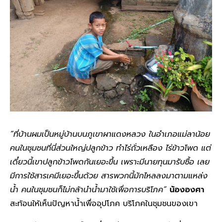
“ที่บ้านผมเป็นหมู่บ้านบนภูเขาผาแดงหลวง ในอำเภอแม่ลาน้อย
คนในชุมชนที่นี่ส่วนใหญ่ปลูกข้าว ทำไร่ถั่วเหลือง ไร่ข้าวโพด แต่
เดี๋ยวนี้เขาปลูกข้าวโพดกันเยอะขึ้น เพราะมีนายทุนมารับซื้อ เลย
มีการใช้สารเคมีเยอะขึ้นด้วย สารพวกนี้มักไหลลงมาตามแหล่ง
น้ำ คนในชุมชนก็ไม่กล้านำน้ำมาใช้เพื่อการบริโภค”
น้ององศา
สะท้อนให้เห็นปัญหาน้ำเพื่ออุปโภค บริโภคในชุมชนของเขา