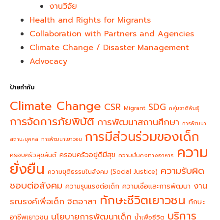
งานวิจัย
Health and Rights for Migrants
Collaboration with Partners and Agencies
Climate Change / Disaster Management
Advocacy
ป้ายกำกับ
Climate Change
CSR
SDG
Migrant
กลุ่มชาติพันธุ์
การจัดการภัยพิบัติ
การพัฒนาสถานศึกษา
การพัฒนา
การมีส่วนร่วมของเด็ก
สถานะบุคคล
การพัฒนาเยาวชน
ความ
ครอบครัวอยู่ดีมีสุข
ครอบครัวสุขสันต์
ความมั่นคงทางอาหาร
ยั่งยืน
ความรับผิด
ความยุติธรรมในสังคม (Social Justice)
ชอบต่อสังคม
งาน
ความรุนแรงต่อเด็ก
ความเชื่อและการพัฒนา
ทักษะชีวิตเยาวชน
จิตอาสา
รณรงค์เพื่อเด็ก
ทักษะ
บริการ
นโยบายการพัฒนาเด็ก
อาชีพเยาวชน
น้ำเพื่อชีวิต