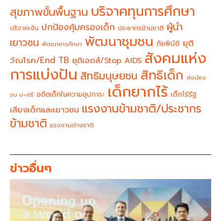
บริจาคทุนการศึกษา
สุขภาพขั้นพื้นฐาน
ผู้นำ
ปกป้องคุ้มครองเด็ก
บริจาคเงิน
ประชากรข้ามชาติ
พัฒนาชุมชน
เยาวชน
ยุติ
ภัยพิบัติ
พัฒนาการศึกษา
สังคมแห่ง
วัณโรค/End TB
ยุติเอดส์/Stop AIDS
การแบ่งปัน
สิทธิเด็ก
สิทธิมนุษยชน
ส่งน้อง
เด็กยากไร้
อดีตเด็กในความอุปการะ
เด็กไร้รัฐ
จบ ป-ตรี
แรงงานข้ามชาติ/ประชากร
เสียงเด็กและเยาวชน
ข้ามชาติ
แรงงานต่างชาติ
ข่าวอื่นๆ