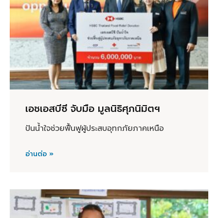
เอชเอสบีซี จับมือ มูลนิธิศุภนิมิตฯ
ปันน้ำใจช่วยฟื้นฟูผู้ประสบอุทกภัยภาคเหนือ
อ่านต่อ »