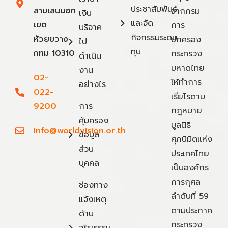
ประชาสัมพันธ์
สามเสนนอก
จากกรม
เงิน
และจัด
เขต
การ
บริจาค
กิจกรรมระดม
ห้วยขวาง
ปกครอง
ไป
ทุน
กทม 10310
กระทรวง
ดำเนิน
มหาดไทย
งาน
02-
ให้ทำการ
อย่างไร
022-
เรี่ยไรตาม
9200
การ
กฎหมาย
คุ้มครอง
มูลนิธิ
info@worldvision.or.th
ข้อมูล
ศุภนิมิตแห่ง
ส่วน
ประเทศไทย
บุคคล
เป็นองค์กร
การกุศล
ช่องทาง
ลำดับที่ 59
แจ้งเหตุ
ตามประกาศ
ด้าน
กระทรวง