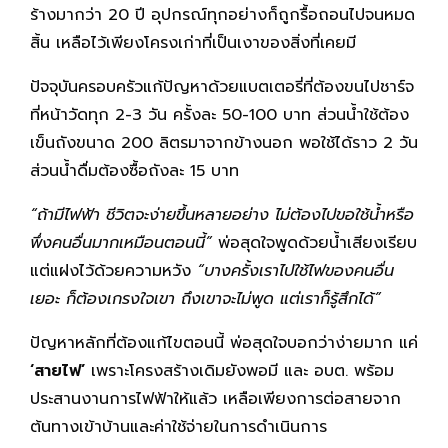
ร้างมากว่า 20 ปี อุปกรณ์ทุกอย่างก็ถูกรื้อถอนไปจนหมด
สิ้น เหลือไว้เพียงโครงเก่าที่เป็นเงาของสิ่งที่เคยมี
ปัจจุบันครอบครัวแก้ปัญหาด้วยแบตเตอรี่ที่ต้องขนไปชาร์จ
ที่หน้าวัดทุก 2-3 วัน ครั้งละ 50-100 บาท ส่วนน้ำใช้ต้อง
เข็นถังขนาด 200 ลิตรมาจากข้างนอก พอใช้ได้ราว 2 วัน
ส่วนน้ำดื่มต้องซื้อถังละ 15 บาท
“ถ้ามีไฟฟ้า ชีวิตจะง่ายขึ้นหลายอย่าง ไม่ต้องไปขอใช้น้ำหรือ
พึ่งคนอื่นมากเหมือนตอนนี้”
พ่อสุดใจพูดด้วยน้ำเสียงเรียบ
แต่แฝงไว้ด้วยความหวัง
“บางครั้งเราไปใช้ไฟของคนอื่น
เยอะ ก็ต้องเกรงใจเขา ถึงเขาจะไม่พูด แต่เราก็รู้สึกได้”
ปัญหาหลักที่ต้องแก้ไขตอนนี้ พ่อสุดใจบอกว่าง่ายมาก แค่
‘สายไฟ’
เพราะโครงสร้างเดิมยังพอมี และ อบต. พร้อม
ประสานงานการไฟฟ้าให้แล้ว เหลือเพียงการต่อสายจาก
ต้นทางเข้าบ้านและค่าใช้จ่ายในการดำเนินการ