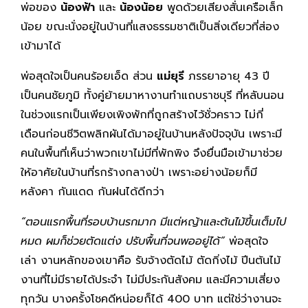
พ่อของ
น้องฟ้า
และ
น้องน้อย
พูดด้วยเสียงสั่นเครือเล็ก
น้อย ขณะนั่งอยู่ในบ้านที่แสงธรรมชาติเป็นสิ่งเดียวที่ส่อง
เข้ามาได้
พ่อสุดใจเป็นคนร้อยเอ็ด ส่วน
แม่ยุรี
ภรรยาอายุ 43 ปี
เป็นคนชัยภูมิ ทั้งคู่ย้ายมาหางานทำแถบราชบุรี ที่หลับนอน
ในช่วงแรกเป็นเพียงเพิงพักที่ถูกสร้างไว้ชั่วคราว ไม่กี่
เดือนก่อนชีวิตพลิกผันได้มาอยู่ในบ้านหลังปัจจุบัน เพราะมี
คนในพื้นที่เห็นว่าพวกเขาไม่มีที่พักพิง จึงยื่นมือเข้ามาช่วย
ให้อาศัยในบ้านที่รกร้างกลางป่า เพราะอย่างน้อยก็มี
หลังคา กันแดด กันฝนได้ดีกว่า
“ตอนแรกพื้นที่รอบบ้านรกมาก มีแต่หญ้าและต้นไม้ขึ้นเต็มไป
หมด ผมก็ช่วยตัดแต่ง ปรับพื้นที่จนพออยู่ได้”
พ่อสุดใจ
เล่า งานหลักของเขาคือ รับจ้างตัดไม้ ตัดกิ่งไม้ ปีนต้นไม้
งานที่ไม่มีรายได้ประจำ ไม่มีประกันสังคม และมีความเสี่ยง
ทุกวัน บางครั้งโชคดีหน่อยก็ได้ 400 บาท แต่ใช่ว่างานจะ