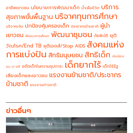
บริการ
นโยบายการพัฒนาเด็ก
อาชีพเยาวชน
น้ำเพื่อชีวิต
บริจาคทุนการศึกษา
สุขภาพขั้นพื้นฐาน
ผู้นำ
ปกป้องคุ้มครองเด็ก
บริจาคเงิน
ประชากรข้ามชาติ
พัฒนาชุมชน
เยาวชน
ยุติ
ภัยพิบัติ
พัฒนาการศึกษา
สังคมแห่ง
วัณโรค/End TB
ยุติเอดส์/Stop AIDS
การแบ่งปัน
สิทธิเด็ก
สิทธิมนุษยชน
ส่งน้อง
เด็กยากไร้
อดีตเด็กในความอุปการะ
เด็กไร้รัฐ
จบ ป-ตรี
แรงงานข้ามชาติ/ประชากร
เสียงเด็กและเยาวชน
ข้ามชาติ
แรงงานต่างชาติ
ข่าวอื่นๆ