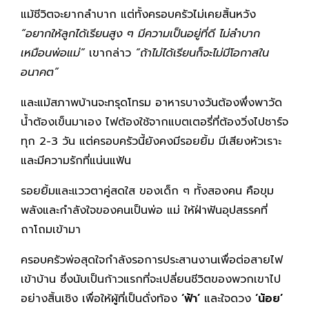
แม้ชีวิตจะยากลำบาก แต่ทั้งครอบครัวไม่เคยสิ้นหวัง
“อยากให้ลูกได้เรียนสูง ๆ มีความเป็นอยู่ที่ดี ไม่ลำบาก
เหมือนพ่อแม่”
เขากล่าว
“ถ้าไม่ได้เรียนก็จะไม่มีโอกาสใน
อนาคต”
และแม้สภาพบ้านจะทรุดโทรม อาหารบางวันต้องพึ่งพาวัด
น้ำต้องเข็นมาเอง ไฟต้องใช้จากแบตเตอรี่ที่ต้องวิ่งไปชาร์จ
ทุก 2-3 วัน แต่ครอบครัวนี้ยังคงมีรอยยิ้ม มีเสียงหัวเราะ
และมีความรักที่แน่นแฟ้น
รอยยิ้มและแววตาคู่สดใส ของเด็ก ๆ ทั้งสองคน คือขุม
พลังและกำลังใจของคนเป็นพ่อ แม่ ให้ฝ่าฟันอุปสรรคที่
ถาโถมเข้ามา
ครอบครัวพ่อสุดใจกำลังรอการประสานงานเพื่อต่อสายไฟ
เข้าบ้าน ซึ่งนับเป็นก้าวแรกที่จะเปลี่ยนชีวิตของพวกเขาไป
อย่างสิ้นเชิง เพื่อให้ผู้ที่เป็นดั่งท้อง
‘ฟ้า’
และใจดวง
‘น้อย’