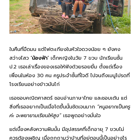
ในคืนที่มืดมน แต่ไฟตะเกียงในหัวใจดวงน้อย ๆ ยังคง
สว่างไสว
‘น้องฟ้า’
เด็กหญิงในวัย 7 ขวบ นักเรียนชั้น
ป.2 เธอเล่าเรื่องของเธอให้ฟังด้วยรอยยิ้ม ตั้งแต่เรื่อง
เพื่อนในห้อง 30 คน ครูประจำชั้นที่ใจดี ไปจนถึงเมนูโปรดที่
โรงเรียนอย่างข้าวมันไก่
เธอชอบคณิตศาสตร์ ชอบอ่านภาษาไทย และชอบเต้น แต่
สิ่งที่เธออยากเป็นเมื่อโตขึ้นนั้นชัดเจนมาก
“หนูอยากเป็นครู
ค่ะ จะพยายามเรียนให้สูง”
เธอพูดอย่างมั่นใจ
แต่เบื้องหลังความฝันนั้น มีอุปสรรคที่เด็กอายุ 7 ขวบไม่
ควรต้องเผชิญ เมื่อถูกถามว่าบ้านที่อยู่ตอนนี้เป็นอย่างไร