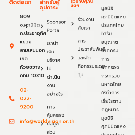
ติดต่อเรา
สำหรับผู้
ร่วมกับศุภนิ
มิตฯ
อุปการะ
มูลนิธิ
809
ศุภนิมิตแห่ง
ร่วมงาน
Sponsor
ซ.ศุภนิมิต
ประเทศไทย
กับเรา
Portal
ถ.ประชาอุทิศ
ได้รับ
การ
แขวง
อนุญาต
เรานำ
ประชาสัมพันธ์
สามเสนนอก
จากกรม
เงิน
และจัด
เขต
การ
บริจาค
กิจกรรมระดม
ห้วยขวาง
ปกครอง
ไป
ทุน
กทม 10310
กระทรวง
ดำเนิน
มหาดไทย
งาน
02-
ให้ทำการ
อย่างไร
022-
เรี่ยไรตาม
9200
การ
กฎหมาย
คุ้มครอง
มูลนิธิ
info@worldvision.or.th
ข้อมูล
ศุภนิมิตแห่ง
ส่วน