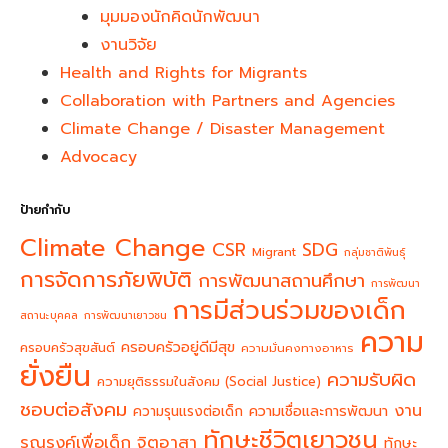
มุมมองนักคิดนักพัฒนา
งานวิจัย
Health and Rights for Migrants
Collaboration with Partners and Agencies
Climate Change / Disaster Management
Advocacy
ป้ายกำกับ
Climate Change
CSR
SDG
Migrant
กลุ่มชาติพันธุ์
การจัดการภัยพิบัติ
การพัฒนาสถานศึกษา
การพัฒนา
การมีส่วนร่วมของเด็ก
สถานะบุคคล
การพัฒนาเยาวชน
ความ
ครอบครัวอยู่ดีมีสุข
ครอบครัวสุขสันต์
ความมั่นคงทางอาหาร
ยั่งยืน
ความรับผิด
ความยุติธรรมในสังคม (Social Justice)
ชอบต่อสังคม
งาน
ความรุนแรงต่อเด็ก
ความเชื่อและการพัฒนา
ทักษะชีวิตเยาวชน
จิตอาสา
รณรงค์เพื่อเด็ก
ทักษะ