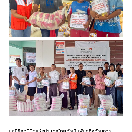
มูลนิธิศุภนิมิตแห่งประเทศไทยดำเนินพันธกิจด้านการ