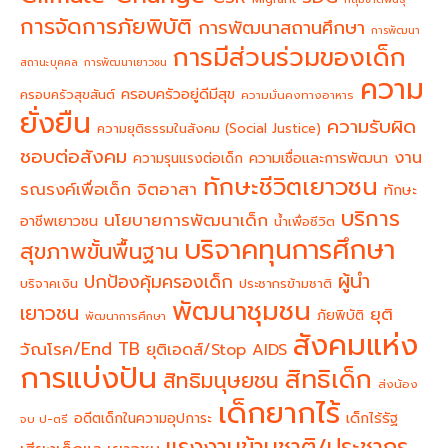
การจัดการภัยพิบัติ
การพัฒนาสถานศึกษา
การพัฒนา
การมีส่วนร่วมของเด็ก
สถานะบุคคล
การพัฒนาเยาวชน
ความ
ครอบครัวอยู่ดีมีสุข
ครอบครัวสุขสันต์
ความมั่นคงทางอาหาร
ยั่งยืน
ความรับผิด
ความยุติธรรมในสังคม (Social Justice)
ชอบต่อสังคม
งาน
ความรุนแรงต่อเด็ก
ความเชื่อและการพัฒนา
ทักษะชีวิตเยาวชน
จิตอาสา
รณรงค์เพื่อเด็ก
ทักษะ
บริการ
นโยบายการพัฒนาเด็ก
อาชีพเยาวชน
น้ำเพื่อชีวิต
บริจาคทุนการศึกษา
สุขภาพขั้นพื้นฐาน
ผู้นำ
ปกป้องคุ้มครองเด็ก
บริจาคเงิน
ประชากรข้ามชาติ
พัฒนาชุมชน
เยาวชน
ยุติ
ภัยพิบัติ
พัฒนาการศึกษา
สังคมแห่ง
วัณโรค/End TB
ยุติเอดส์/Stop AIDS
การแบ่งปัน
สิทธิเด็ก
สิทธิมนุษยชน
ส่งน้อง
เด็กยากไร้
อดีตเด็กในความอุปการะ
เด็กไร้รัฐ
จบ ป-ตรี
แรงงานข้ามชาติ/ประชากร