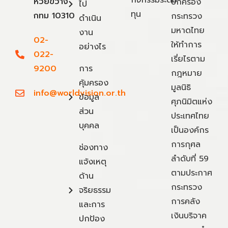
ห้วยขวาง
ปกครอง
ไป
ทุน
กทม 10310
กระทรวง
ดำเนิน
มหาดไทย
งาน
02-
ให้ทำการ
อย่างไร
022-
เรี่ยไรตาม
9200
การ
กฎหมาย
คุ้มครอง
มูลนิธิ
info@worldvision.or.th
ข้อมูล
ศุภนิมิตแห่ง
ส่วน
ประเทศไทย
บุคคล
เป็นองค์กร
การกุศล
ช่องทาง
ลำดับที่ 59
แจ้งเหตุ
ตามประกาศ
ด้าน
กระทรวง
จริยธรรม
การคลัง
และการ
เงินบริจาค
ปกป้อง