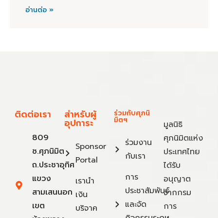
อ่านต่อ »
ติดต่อเรา
สำหรับผู้
ร่วมกับศุภนิ
มิตฯ
อุปการะ
มูลนิธิ
809
ศุภนิมิตแห่ง
ร่วมงาน
Sponsor
ซ.ศุภนิมิต
ประเทศไทย
กับเรา
Portal
ถ.ประชาอุทิศ
ได้รับ
การ
แขวง
อนุญาต
เรานำ
ประชาสัมพันธ์
สามเสนนอก
จากกรม
เงิน
และจัด
เขต
การ
บริจาค
กิจกรรมระดม