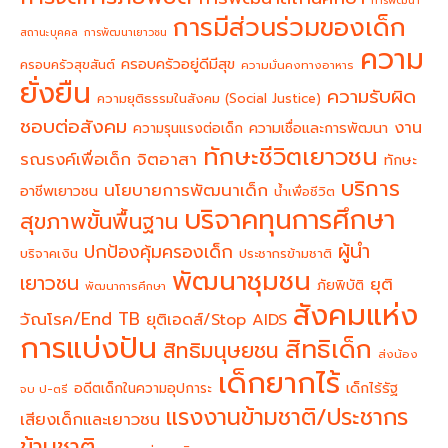
การมีส่วนร่วมของเด็ก
สถานะบุคคล
การพัฒนาเยาวชน
ความ
ครอบครัวอยู่ดีมีสุข
ครอบครัวสุขสันต์
ความมั่นคงทางอาหาร
ยั่งยืน
ความรับผิด
ความยุติธรรมในสังคม (Social Justice)
ชอบต่อสังคม
งาน
ความรุนแรงต่อเด็ก
ความเชื่อและการพัฒนา
ทักษะชีวิตเยาวชน
จิตอาสา
รณรงค์เพื่อเด็ก
ทักษะ
บริการ
นโยบายการพัฒนาเด็ก
อาชีพเยาวชน
น้ำเพื่อชีวิต
บริจาคทุนการศึกษา
สุขภาพขั้นพื้นฐาน
ผู้นำ
ปกป้องคุ้มครองเด็ก
บริจาคเงิน
ประชากรข้ามชาติ
พัฒนาชุมชน
เยาวชน
ยุติ
ภัยพิบัติ
พัฒนาการศึกษา
สังคมแห่ง
วัณโรค/End TB
ยุติเอดส์/Stop AIDS
การแบ่งปัน
สิทธิเด็ก
สิทธิมนุษยชน
ส่งน้อง
เด็กยากไร้
อดีตเด็กในความอุปการะ
เด็กไร้รัฐ
จบ ป-ตรี
แรงงานข้ามชาติ/ประชากร
เสียงเด็กและเยาวชน
ข้ามชาติ