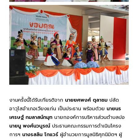
งานครั้งนี้ได้รับเกียรติจาก
นายยศพงศ์ ตุลาชม
ปลัด
อาวุโสอำเภอเวียงแก่น เป็นประธาน พร้อมด้วย
นายนร
เศรษฐ์ กมลาสน์กมุท
นายกองค์การบริหารส่วนตำบลปอ
นายนู พงศ์นวบูรณ์
ประธานคณะกรรมการดำเนินโครง
การฯ
นางรสลิน โกแวร์
ผู้อำนวยการมูลนิธิศุภนิมิตฯ ผู้