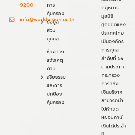
9200
การ
กฎหมาย
คุ้มครอง
มูลนิธิ
info@worldvision.or.th
ข้อมูล
ศุภนิมิตแห่ง
ส่วน
ประเทศไทย
บุคคล
เป็นองค์กร
การกุศล
ช่องทาง
ลำดับที่ 59
แจ้งเหตุ
ตามประกาศ
ด้าน
กระทรวง
จริยธรรม
การคลัง
และการ
เงินบริจาค
ปกป้อง
สามารถนำ
คุ้มครอง
ไปหักลด
หย่อนภาษี
เงินได้ประจำ
ปี