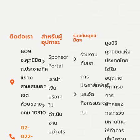
ติดต่อเรา
สำหรับผู้
ร่วมกับศุภนิ
มิตฯ
อุปการะ
มูลนิธิ
809
ศุภนิมิตแห่ง
ร่วมงาน
Sponsor
ซ.ศุภนิมิต
ประเทศไทย
กับเรา
Portal
ถ.ประชาอุทิศ
ได้รับ
การ
แขวง
อนุญาต
เรานำ
ประชาสัมพันธ์
สามเสนนอก
จากกรม
เงิน
และจัด
เขต
การ
บริจาค
กิจกรรมระดม
ห้วยขวาง
ปกครอง
ไป
ทุน
กทม 10310
กระทรวง
ดำเนิน
มหาดไทย
งาน
02-
ให้ทำการ
อย่างไร
022-
เรี่ยไรตาม