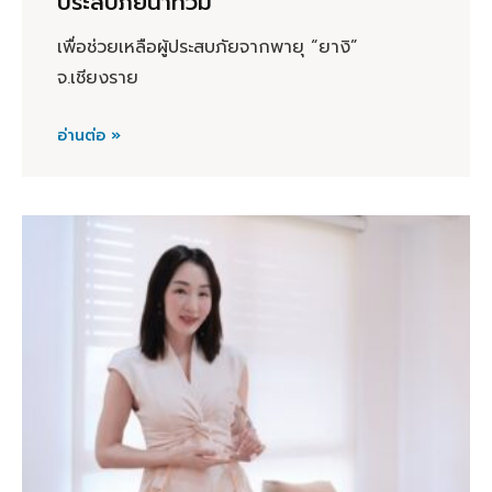
ประสบภัยน้ำท่วม
เพื่อช่วยเหลือผู้ประสบภัยจากพายุ “ยางิ”
จ.เชียงราย
อ่านต่อ »